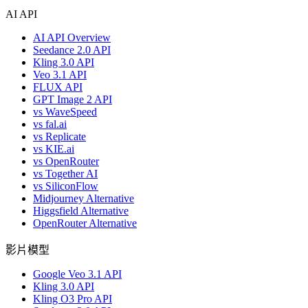
AI API
AI API Overview
Seedance 2.0 API
Kling 3.0 API
Veo 3.1 API
FLUX API
GPT Image 2 API
vs WaveSpeed
vs fal.ai
vs Replicate
vs KIE.ai
vs OpenRouter
vs Together AI
vs SiliconFlow
Midjourney Alternative
Higgsfield Alternative
OpenRouter Alternative
影片模型
Google Veo 3.1 API
Kling 3.0 API
Kling O3 Pro API