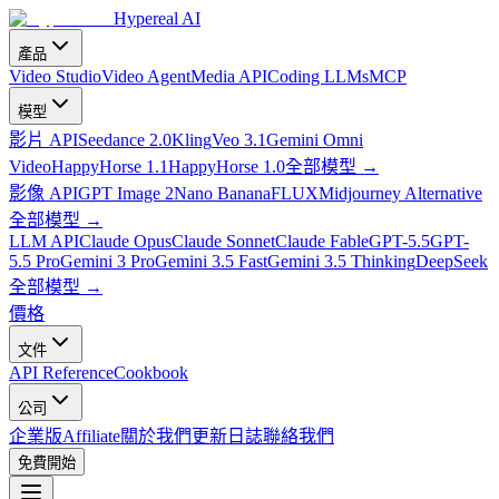
Hypereal AI
產品
Video Studio
Video Agent
Media API
Coding LLMs
MCP
模型
影片 API
Seedance 2.0
Kling
Veo 3.1
Gemini Omni
Video
HappyHorse 1.1
HappyHorse 1.0
全部模型
→
影像 API
GPT Image 2
Nano Banana
FLUX
Midjourney Alternative
全部模型
→
LLM API
Claude Opus
Claude Sonnet
Claude Fable
GPT-5.5
GPT-
5.5 Pro
Gemini 3 Pro
Gemini 3.5 Fast
Gemini 3.5 Thinking
DeepSeek
全部模型
→
價格
文件
API Reference
Cookbook
公司
企業版
Affiliate
關於我們
更新日誌
聯絡我們
免費開始