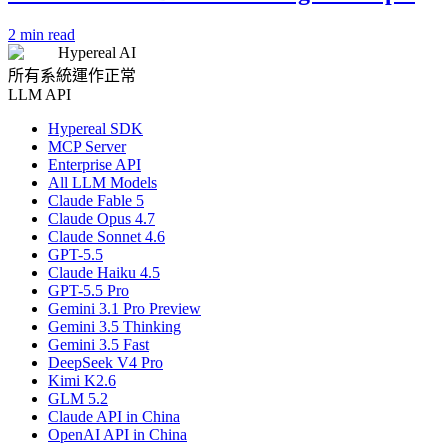
2 min read
Hypereal AI
所有系統運作正常
LLM API
Hypereal SDK
MCP Server
Enterprise API
All LLM Models
Claude Fable 5
Claude Opus 4.7
Claude Sonnet 4.6
GPT-5.5
Claude Haiku 4.5
GPT-5.5 Pro
Gemini 3.1 Pro Preview
Gemini 3.5 Thinking
Gemini 3.5 Fast
DeepSeek V4 Pro
Kimi K2.6
GLM 5.2
Claude API in China
OpenAI API in China