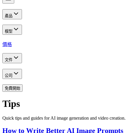
產品
模型
價格
文件
公司
免費開始
Tips
Quick tips and guides for AI image generation and video creation.
How to Write Better AI Image Prompts