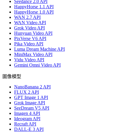
Seedance 2.0 API
HappyHorse 1.1 API
HappyHorse 1.0 API
WAN 2.7 API
WAN Video API
Grok Video API
Hunyuan Video API
PixVerse V6 API
Pika Video API
Luma Dream Machine API
MiniMax Video API
Vidu Video API
Gemini Omni Video API
圖像模型
NanoBanana 2 API
FLUX 2 API
GPT Image 1 API
Grok Image API
SeeDream V5 API
Imagen 4 API
Ideogram API
Recraft API
DALL-E 3 API