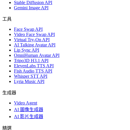
Stable Diffusion API
Gemini Image API
工具
Face Swap API
Video Face Swap API
Virtual Try-On API
AI Talking Avatar API
Lip Sync API
OmniHuman Avatar API
Tripo3D H3.1 API
ElevenLabs TTS API
Fish Audio TTS API
Whisper STT API
Lyria Music API
生成器
Video Agent
AI 圖像生成器
AI 影片生成器
精選