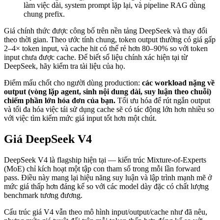
làm việc dài, system prompt lặp lại, và pipeline RAG dùng
chung prefix.
Giá chính thức được công bố trên nền tảng DeepSeek và thay đổi
theo thời gian. Theo ước tính chung, token output thường có giá gấp
2–4× token input, và cache hit có thể rẻ hơn 80–90% so với token
input chưa được cache. Để biết số liệu chính xác hiện tại từ
DeepSeek, hãy kiểm tra tài liệu của họ.
Điểm mấu chốt cho người dùng production:
các workload nặng về
output (vòng lặp agent, sinh nội dung dài, suy luận theo chuỗi)
chiếm phần lớn hóa đơn của bạn.
Tối ưu hóa để rút ngắn output
và tối đa hóa việc tái sử dụng cache sẽ có tác động lớn hơn nhiều so
với việc tìm kiếm mức giá input tốt hơn một chút.
Giá DeepSeek V4
DeepSeek V4 là flagship hiện tại — kiến trúc Mixture-of-Experts
(MoE) chỉ kích hoạt một tập con tham số trong mỗi lần forward
pass. Điều này mang lại hiệu năng suy luận và lập trình mạnh mẽ ở
mức giá thấp hơn đáng kể so với các model dày đặc có chất lượng
benchmark tương đương.
Cấu trúc giá V4 vẫn theo mô hình input/output/cache như đã nêu,