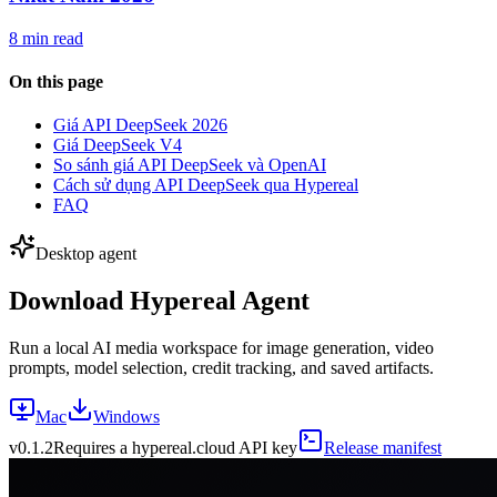
8 min read
On this page
Giá API DeepSeek 2026
Giá DeepSeek V4
So sánh giá API DeepSeek và OpenAI
Cách sử dụng API DeepSeek qua Hypereal
FAQ
Desktop agent
Download Hypereal Agent
Run a local AI media workspace for image generation, video
prompts, model selection, credit tracking, and saved artifacts.
Mac
Windows
v
0.1.2
Requires a hypereal.cloud API key
Release manifest