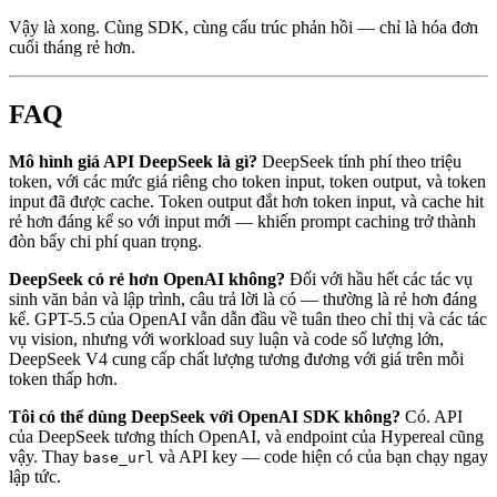
Vậy là xong. Cùng SDK, cùng cấu trúc phản hồi — chỉ là hóa đơn
cuối tháng rẻ hơn.
FAQ
Mô hình giá API DeepSeek là gì?
DeepSeek tính phí theo triệu
token, với các mức giá riêng cho token input, token output, và token
input đã được cache. Token output đắt hơn token input, và cache hit
rẻ hơn đáng kể so với input mới — khiến prompt caching trở thành
đòn bẩy chi phí quan trọng.
DeepSeek có rẻ hơn OpenAI không?
Đối với hầu hết các tác vụ
sinh văn bản và lập trình, câu trả lời là có — thường là rẻ hơn đáng
kể. GPT-5.5 của OpenAI vẫn dẫn đầu về tuân theo chỉ thị và các tác
vụ vision, nhưng với workload suy luận và code số lượng lớn,
DeepSeek V4 cung cấp chất lượng tương đương với giá trên mỗi
token thấp hơn.
Tôi có thể dùng DeepSeek với OpenAI SDK không?
Có. API
của DeepSeek tương thích OpenAI, và endpoint của Hypereal cũng
vậy. Thay
và API key — code hiện có của bạn chạy ngay
base_url
lập tức.