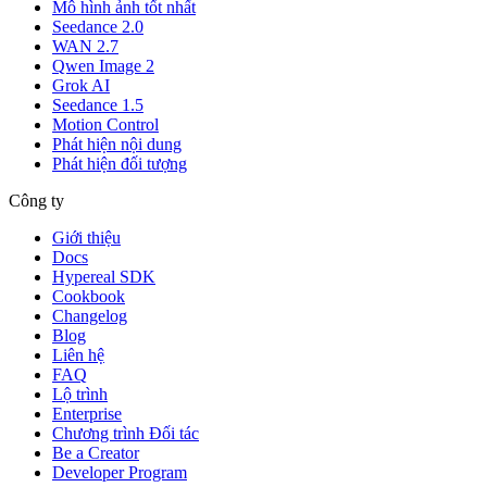
Mô hình ảnh tốt nhất
Seedance 2.0
WAN 2.7
Qwen Image 2
Grok AI
Seedance 1.5
Motion Control
Phát hiện nội dung
Phát hiện đối tượng
Công ty
Giới thiệu
Docs
Hypereal SDK
Cookbook
Changelog
Blog
Liên hệ
FAQ
Lộ trình
Enterprise
Chương trình Đối tác
Be a Creator
Developer Program