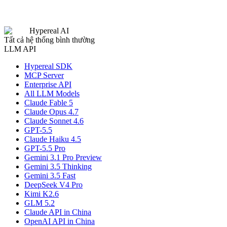
Hypereal AI
Tất cả hệ thống bình thường
LLM API
Hypereal SDK
MCP Server
Enterprise API
All LLM Models
Claude Fable 5
Claude Opus 4.7
Claude Sonnet 4.6
GPT-5.5
Claude Haiku 4.5
GPT-5.5 Pro
Gemini 3.1 Pro Preview
Gemini 3.5 Thinking
Gemini 3.5 Fast
DeepSeek V4 Pro
Kimi K2.6
GLM 5.2
Claude API in China
OpenAI API in China