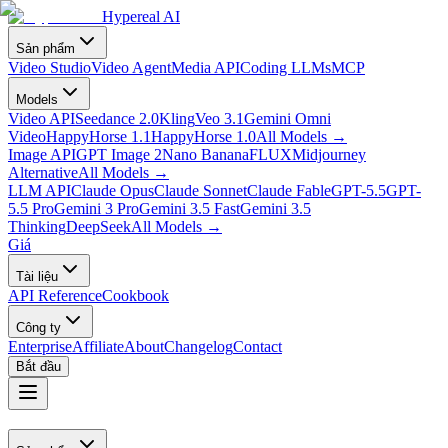
Hypereal AI
Sản phẩm
Video Studio
Video Agent
Media API
Coding LLMs
MCP
Models
Video API
Seedance 2.0
Kling
Veo 3.1
Gemini Omni
Video
HappyHorse 1.1
HappyHorse 1.0
All Models
→
Image API
GPT Image 2
Nano Banana
FLUX
Midjourney
Alternative
All Models
→
LLM API
Claude Opus
Claude Sonnet
Claude Fable
GPT-5.5
GPT-
5.5 Pro
Gemini 3 Pro
Gemini 3.5 Fast
Gemini 3.5
Thinking
DeepSeek
All Models
→
Giá
Tài liệu
API Reference
Cookbook
Công ty
Enterprise
Affiliate
About
Changelog
Contact
Bắt đầu