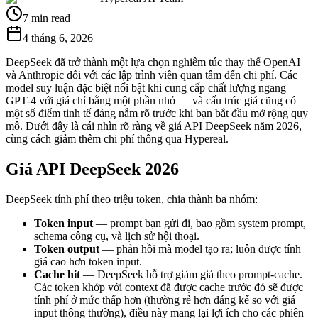
7 min read
4 tháng 6, 2026
DeepSeek đã trở thành một lựa chọn nghiêm túc thay thế OpenAI
và Anthropic đối với các lập trình viên quan tâm đến chi phí. Các
model suy luận đặc biệt nổi bật khi cung cấp chất lượng ngang
GPT-4 với giá chỉ bằng một phần nhỏ — và cấu trúc giá cũng có
một số điểm tinh tế đáng nắm rõ trước khi bạn bắt đầu mở rộng quy
mô. Dưới đây là cái nhìn rõ ràng về giá API DeepSeek năm 2026,
cùng cách giảm thêm chi phí thông qua Hypereal.
Giá API DeepSeek 2026
DeepSeek tính phí theo triệu token, chia thành ba nhóm:
Token input
— prompt bạn gửi đi, bao gồm system prompt,
schema công cụ, và lịch sử hội thoại.
Token output
— phản hồi mà model tạo ra; luôn được tính
giá cao hơn token input.
Cache hit
— DeepSeek hỗ trợ giảm giá theo prompt-cache.
Các token khớp với context đã được cache trước đó sẽ được
tính phí ở mức thấp hơn (thường rẻ hơn đáng kể so với giá
input thông thường), điều này mang lại lợi ích cho các phiên