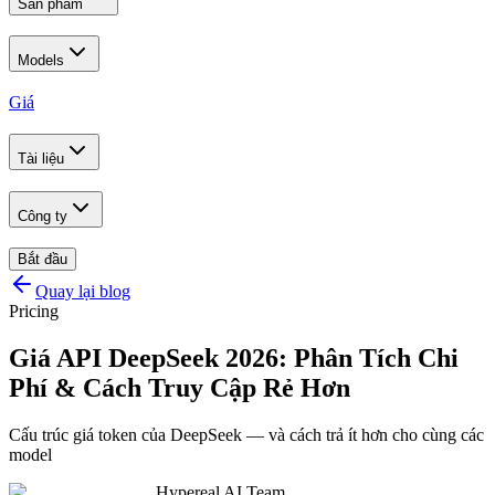
Sản phẩm
Models
Giá
Tài liệu
Công ty
Bắt đầu
Quay lại blog
Pricing
Giá API DeepSeek 2026: Phân Tích Chi
Phí & Cách Truy Cập Rẻ Hơn
Cấu trúc giá token của DeepSeek — và cách trả ít hơn cho cùng các
model
Hypereal AI Team