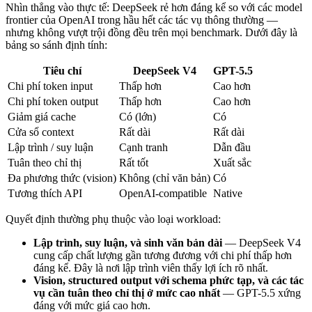
Nhìn thẳng vào thực tế: DeepSeek rẻ hơn đáng kể so với các model
frontier của OpenAI trong hầu hết các tác vụ thông thường —
nhưng không vượt trội đồng đều trên mọi benchmark. Dưới đây là
bảng so sánh định tính:
Tiêu chí
DeepSeek V4
GPT-5.5
Chi phí token input
Thấp hơn
Cao hơn
Chi phí token output
Thấp hơn
Cao hơn
Giảm giá cache
Có (lớn)
Có
Cửa sổ context
Rất dài
Rất dài
Lập trình / suy luận
Cạnh tranh
Dẫn đầu
Tuân theo chỉ thị
Rất tốt
Xuất sắc
Đa phương thức (vision)
Không (chỉ văn bản)
Có
Tương thích API
OpenAI-compatible
Native
Quyết định thường phụ thuộc vào loại workload:
Lập trình, suy luận, và sinh văn bản dài
— DeepSeek V4
cung cấp chất lượng gần tương đương với chi phí thấp hơn
đáng kể. Đây là nơi lập trình viên thấy lợi ích rõ nhất.
Vision, structured output với schema phức tạp, và các tác
vụ cần tuân theo chỉ thị ở mức cao nhất
— GPT-5.5 xứng
đáng với mức giá cao hơn.