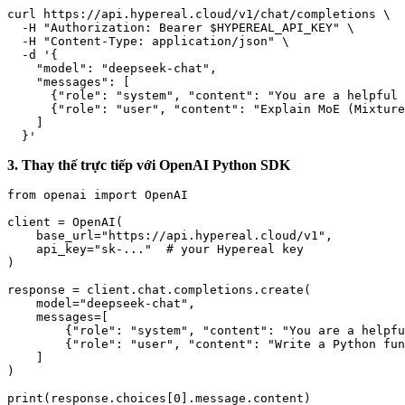
curl https://api.hypereal.cloud/v1/chat/completions \

  -H "Authorization: Bearer $HYPEREAL_API_KEY" \

  -H "Content-Type: application/json" \

  -d '{

    "model": "deepseek-chat",

    "messages": [

      {"role": "system", "content": "You are a helpful 
      {"role": "user", "content": "Explain MoE (Mixture
    ]

3. Thay thế trực tiếp với OpenAI Python SDK
from openai import OpenAI

client = OpenAI(

    base_url="https://api.hypereal.cloud/v1",

    api_key="sk-..."  # your Hypereal key

)

response = client.chat.completions.create(

    model="deepseek-chat",

    messages=[

        {"role": "system", "content": "You are a helpfu
        {"role": "user", "content": "Write a Python fun
    ]

)
