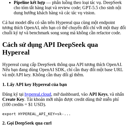
Pipeline kết hợp
— phân luồng theo loại tác vụ. DeepSeek
cho tóm tắt hàng loạt và review code; GPT-5.5 cho sinh nội
dung hướng khách hàng và các tác vụ vision.
Cả hai model đều có sẵn trên Hypereal qua cùng một endpoint
tương thích OpenAI, nên bạn có thể chuyển đổi chỉ với một thay đổi
chuỗi ký tự và benchmark song song mà không cần refactor code.
Cách sử dụng API DeepSeek qua
Hypereal
Hypereal cung cấp DeepSeek thông qua API tương thích OpenAI.
Nếu bạn đang dùng OpenAI SDK, chỉ cần thay đổi một base URL
và một API key. Không cần thay đổi gì thêm.
1. Lấy API key Hypereal của bạn
Đăng ký tại
hypereal.cloud
, mở dashboard, vào
API Keys
, và nhấn
Create Key
. Tài khoản mới nhận được credit dùng thử miễn phí
(100 credits = $1 USD).
2. Gọi DeepSeek qua curl