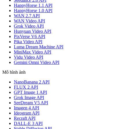
Seedance 2.0 API
HappyHorse 1.1 API
HappyHorse 1.0 API
WAN 2.7 API
WAN Video API
Grok Video API
Hunyuan Video API
PixVerse V6 API
Pika Video API
Luma Dream Machine API
MiniMax Video API
Vidu Video API
Gemini Omni Video API
Mô hình ảnh
NanoBanana 2 API
FLUX 2 API
GPT Image 1 API
Grok Image API
SeeDream V5 API
Imagen 4 API
Ideogram API
Recraft API
DALL-E 3 API
Stable Diffusion API