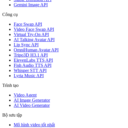
Gemini Image API
Công cụ
Face Swap API
Video Face Swap API
Virtual Try-On API
AI Talking Avatar API
Lip Sync API
OmniHuman Avatar API
Tripo3D H3.1 API
ElevenLabs TTS API
Fish Audio TTS API
Whisper STT API
Lyria Music API
Trình tạo
Video Agent
AI Image Generator
AI Video Generator
Bộ sưu tập
Mô hình video tốt nhất