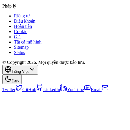
Pháp lý
Riêng tư
Điều khoản
Hoàn tiền
Cookie
Giá
Tất cả mô hình
Sitemap
Status
© Copyright 2026. Mọi quyền được bảo lưu.
Tiếng Việt
Dark
Twitter
GitHub
LinkedIn
YouTube
Email