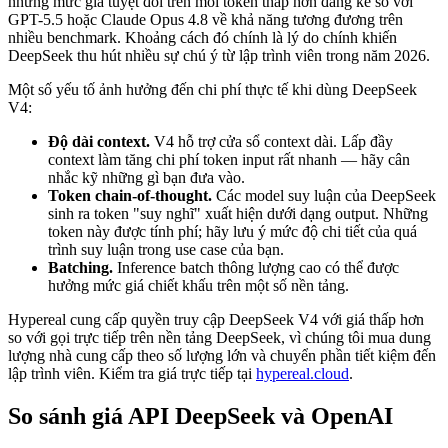
nhưng mức giá tuyệt đối trên mỗi token thấp hơn đáng kể so với
GPT-5.5 hoặc Claude Opus 4.8 về khả năng tương đương trên
nhiều benchmark. Khoảng cách đó chính là lý do chính khiến
DeepSeek thu hút nhiều sự chú ý từ lập trình viên trong năm 2026.
Một số yếu tố ảnh hưởng đến chi phí thực tế khi dùng DeepSeek
V4:
Độ dài context.
V4 hỗ trợ cửa sổ context dài. Lấp đầy
context làm tăng chi phí token input rất nhanh — hãy cân
nhắc kỹ những gì bạn đưa vào.
Token chain-of-thought.
Các model suy luận của DeepSeek
sinh ra token "suy nghĩ" xuất hiện dưới dạng output. Những
token này được tính phí; hãy lưu ý mức độ chi tiết của quá
trình suy luận trong use case của bạn.
Batching.
Inference batch thông lượng cao có thể được
hưởng mức giá chiết khấu trên một số nền tảng.
Hypereal cung cấp quyền truy cập DeepSeek V4 với giá thấp hơn
so với gọi trực tiếp trên nền tảng DeepSeek, vì chúng tôi mua dung
lượng nhà cung cấp theo số lượng lớn và chuyển phần tiết kiệm đến
lập trình viên. Kiểm tra giá trực tiếp tại
hypereal.cloud
.
So sánh giá API DeepSeek và OpenAI