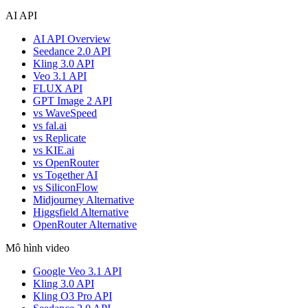
AI API
AI API Overview
Seedance 2.0 API
Kling 3.0 API
Veo 3.1 API
FLUX API
GPT Image 2 API
vs WaveSpeed
vs fal.ai
vs Replicate
vs KIE.ai
vs OpenRouter
vs Together AI
vs SiliconFlow
Midjourney Alternative
Higgsfield Alternative
OpenRouter Alternative
Mô hình video
Google Veo 3.1 API
Kling 3.0 API
Kling O3 Pro API