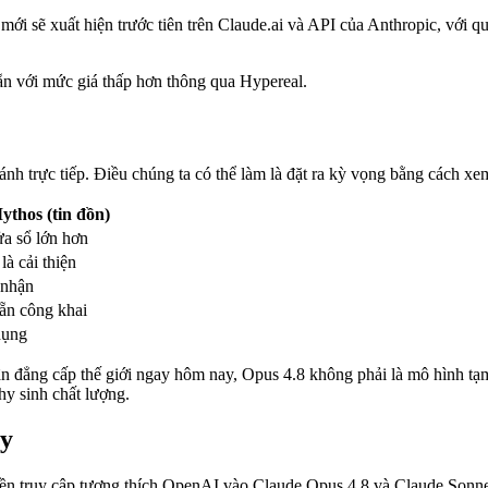
mới sẽ xuất hiện trước tiên trên Claude.ai và API của Anthropic, với q
sẵn với mức giá thấp hơn thông qua Hypereal.
nh trực tiếp. Điều chúng ta có thể làm là đặt ra kỳ vọng bằng cách x
thos (tin đồn)
ửa sổ lớn hơn
à cải thiện
 nhận
ẵn công khai
dụng
ận đẳng cấp thế giới ngay hôm nay, Opus 4.8 không phải là mô hình tạm
y sinh chất lượng.
ay
n truy cập tương thích OpenAI vào Claude Opus 4.8 và Claude Sonnet 4