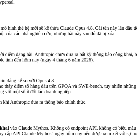
ypereal.
ô hình thế hệ mới sẽ kế thừa Claude Opus 4.8. Cái tên này lần đầu tiê
hội của các nhà nghiên cứu, những bài này sau đó đã bị xóa.
hời điểm đăng bài. Anthropic chưa đưa ra bất kỳ thông báo công khai, 
pic tính đến hôm nay (ngày 4 tháng 6 năm 2026).
 hơn đáng kể so với Opus 4.8.
ho thấy điểm số hàng đầu trên GPQA và SWE-bench, tuy nhiên những 
g với một số ít đối tác doanh nghiệp.
n khi Anthropic đưa ra thông báo chính thức.
 khai
vào Claude Mythos. Không có endpoint API, không có biểu mẫu đ
truy cập API Claude Mythos" ngay hôm nay nên được xem xét với sự ho