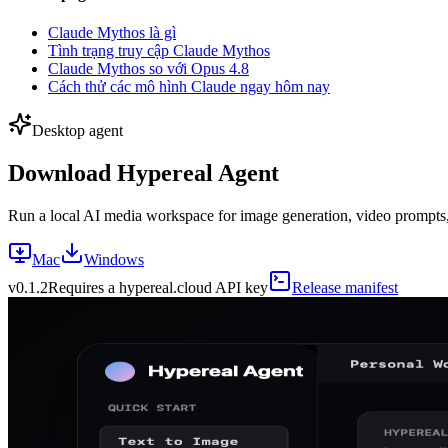
Claude Mythos là gì
Tình trạng truy cập Claude Mythos
Claude Mythos so với Opus 4.8
Cách thử các mô hình Claude ngay hôm nay
Desktop agent
Download Hypereal Agent
Run a local AI media workspace for image generation, video prompts, m
Mac
Windows
v
0.1.2
Requires a hypereal.cloud API key
Release manifest