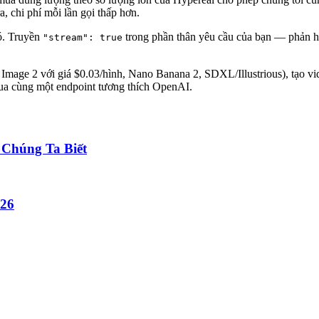
, chi phí mỗi lần gọi thấp hơn.
. Truyền
trong phần thân yêu cầu của bạn — phản hồi
"stream": true
mage 2 với giá $0.03/hình, Nano Banana 2, SDXL/Illustrious), tạo v
qua cùng một endpoint tương thích OpenAI.
 Chúng Ta Biết
026