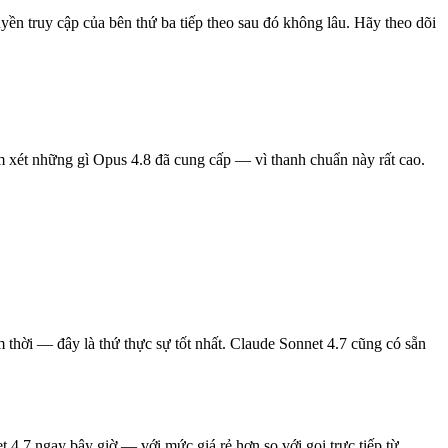
uyền truy cập của bên thứ ba tiếp theo sau đó không lâu. Hãy theo dõi
em xét những gì Opus 4.8 đã cung cấp — vì thanh chuẩn này rất cao.
 thời — đây là thứ thực sự tốt nhất. Claude Sonnet 4.7 cũng có sẵn
.7 ngay bây giờ — với mức giá rẻ hơn so với gọi trực tiếp từ