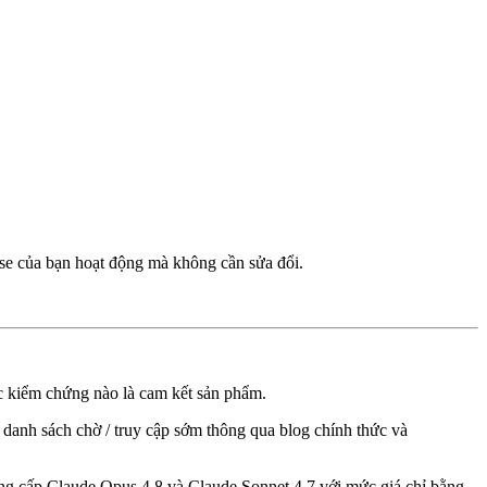
-use của bạn hoạt động mà không cần sửa đổi.
c kiểm chứng nào là cam kết sản phẩm.
danh sách chờ / truy cập sớm thông qua blog chính thức và
ng cấp Claude Opus 4.8 và Claude Sonnet 4.7 với mức giá chỉ bằng