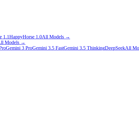
 1.1
HappyHorse 1.0
All Models
→
ll Models
→
Pro
Gemini 3 Pro
Gemini 3.5 Fast
Gemini 3.5 Thinking
DeepSeek
All Mo