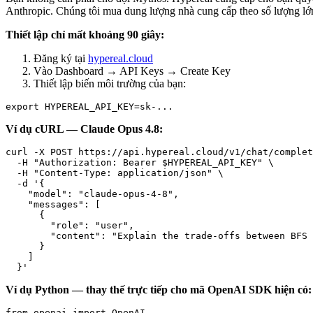
Anthropic. Chúng tôi mua dung lượng nhà cung cấp theo số lượng lớn
Thiết lập chỉ mất khoảng 90 giây:
Đăng ký tại
hypereal.cloud
Vào Dashboard → API Keys → Create Key
Thiết lập biến môi trường của bạn:
Ví dụ cURL — Claude Opus 4.8:
curl -X POST https://api.hypereal.cloud/v1/chat/complet
  -H "Authorization: Bearer $HYPEREAL_API_KEY" \

  -H "Content-Type: application/json" \

  -d '{

    "model": "claude-opus-4-8",

    "messages": [

      {

        "role": "user",

        "content": "Explain the trade-offs between BFS 
      }

    ]

Ví dụ Python — thay thế trực tiếp cho mã OpenAI SDK hiện có:
from openai import OpenAI
