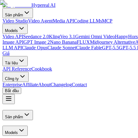
Hypereal AI
Sản phẩm
Video Studio
Video Agent
Media API
Coding LLMs
MCP
Models
Video API
Seedance 2.0
Kling
Veo 3.1
Gemini Omni Video
HappyHorse
Image API
GPT Image 2
Nano Banana
FLUX
Midjourney Alternative
A
LLM API
Claude Opus
Claude Sonnet
Claude Fable
GPT-5.5
GPT-5.5 
Giá
Tài liệu
API Reference
Cookbook
Công ty
Enterprise
Affiliate
About
Changelog
Contact
Bắt đầu
Sản phẩm
Models