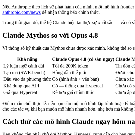
Nếu Anthropic theo lịch sử phát hành của mình, một mô hình frontier 
anthropic.com/news
để nhận thông báo chính thức.
Trong thời gian đó, thế hệ Claude hiện tại thực sự xuất sắc — và có 
Claude Mythos so với Opus 4.8
Vì thông số kỹ thuật của Mythos chưa được xác minh, không thể so sá
Khả năng
Claude Opus 4.8 (có sẵn ngay)
Claude My
Lý luận ngữ cảnh dài
Tối đa 200K token
Tin đồn c
Tạo mã (SWE-bench)
Hàng đầu thế giới
Được cho l
Đầu vào đa phương thức
Có (hình ảnh + văn bản)
Chưa xác
Khả dụng qua API
Có — thông qua Hypereal
Chưa có s
Giá qua Hypereal
Rẻ hơn giá chính thức
Chưa áp 
Điểm mấu chốt thực tế: nếu bạn cần một mô hình lập trình hoặc lý lu
cho các tác vụ khi bạn muốn mô hình nhanh hơn, nhẹ hơn mà không h
Cách thử các mô hình Claude ngay hôm n
Bạn không cần phải chờ đợi Mythos. Hypereal cung cấp cho bạn quyề