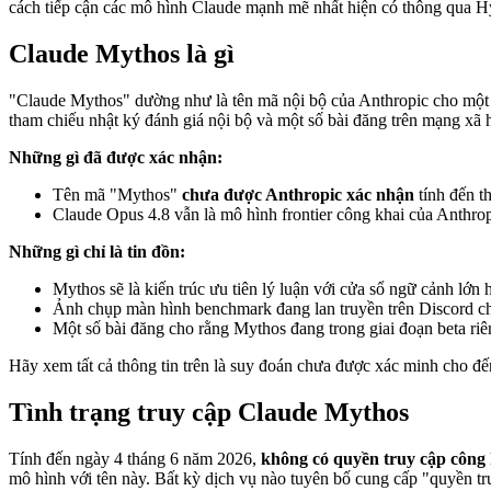
cách tiếp cận các mô hình Claude mạnh mẽ nhất hiện có thông qua H
Claude Mythos là gì
"Claude Mythos" dường như là tên mã nội bộ của Anthropic cho một m
tham chiếu nhật ký đánh giá nội bộ và một số bài đăng trên mạng xã 
Những gì đã được xác nhận:
Tên mã "Mythos"
chưa được Anthropic xác nhận
tính đến t
Claude Opus 4.8 vẫn là mô hình frontier công khai của Anthro
Những gì chỉ là tin đồn:
Mythos sẽ là kiến trúc ưu tiên lý luận với cửa sổ ngữ cảnh lớn
Ảnh chụp màn hình benchmark đang lan truyền trên Discord c
Một số bài đăng cho rằng Mythos đang trong giai đoạn beta riên
Hãy xem tất cả thông tin trên là suy đoán chưa được xác minh cho đế
Tình trạng truy cập Claude Mythos
Tính đến ngày 4 tháng 6 năm 2026,
không có quyền truy cập công
mô hình với tên này. Bất kỳ dịch vụ nào tuyên bố cung cấp "quyền 