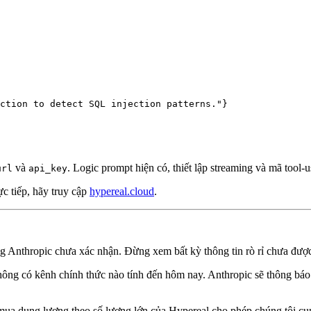
ction to detect SQL injection patterns."}

và
. Logic prompt hiện có, thiết lập streaming và mã tool
url
api_key
c tiếp, hãy truy cập
hypereal.cloud
.
 Anthropic chưa xác nhận. Đừng xem bất kỳ thông tin rò rỉ chưa đượ
ng có kênh chính thức nào tính đến hôm nay. Anthropic sẽ thông báo 
ua dung lượng theo số lượng lớn của Hypereal cho phép chúng tôi cu