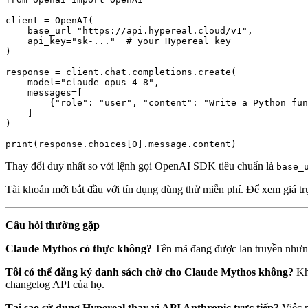
client = OpenAI(

    base_url="https://api.hypereal.cloud/v1",

    api_key="sk-..."  # your Hypereal key

)

response = client.chat.completions.create(

    model="claude-opus-4-8",

    messages=[

        {"role": "user", "content": "Write a Python fun
    ]

)

Thay đổi duy nhất so với lệnh gọi OpenAI SDK tiêu chuẩn là
base_
Tài khoản mới bắt đầu với tín dụng dùng thử miễn phí. Để xem giá trự
Câu hỏi thường gặp
Claude Mythos có thực không?
Tên mã đang được lan truyền nhưng
Tôi có thể đăng ký danh sách chờ cho Claude Mythos không?
Khô
changelog API của họ.
Tại sao sử dụng Hypereal thay vì API Anthropic trực tiếp?
Việc m