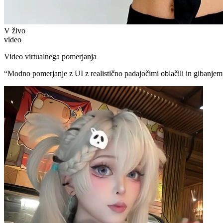
V živo
video
Video virtualnega pomerjanja
“
Modno pomerjanje z UI z realistično padajočimi oblačili in gibanjem