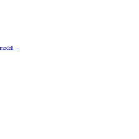
 modeli
→