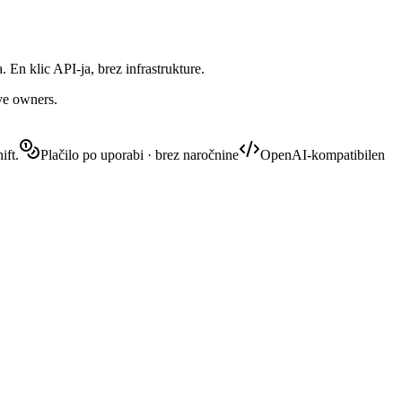
 En klic API-ja, brez infrastrukture.
ive owners.
ift.
Plačilo po uporabi · brez naročnine
OpenAI-kompatibilen