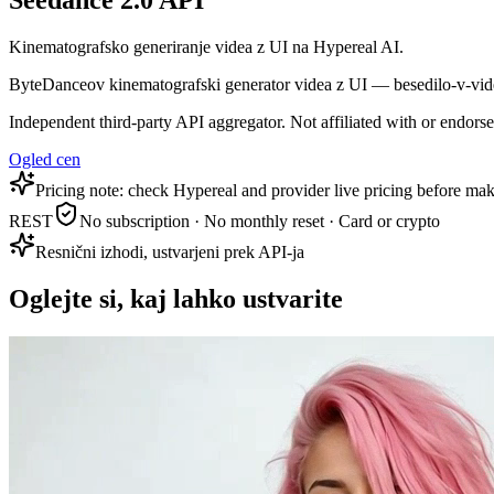
Seedance 2.0 API
Kinematografsko generiranje videa z UI na Hypereal AI.
ByteDanceov kinematografski generator videa z UI — besedilo-v-video, s
Independent third-party API aggregator. Not affiliated with or endor
Ogled cen
Pricing note: check Hypereal and provider live pricing before mak
REST
No subscription · No monthly reset · Card or crypto
Resnični izhodi, ustvarjeni prek API-ja
Oglejte si, kaj lahko ustvarite