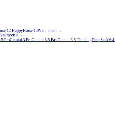
rse 1.1
HappyHorse 1.0
Vsi modeli
→
Vsi modeli
→
.5 Pro
Gemini 3 Pro
Gemini 3.5 Fast
Gemini 3.5 Thinking
DeepSeek
Vsi