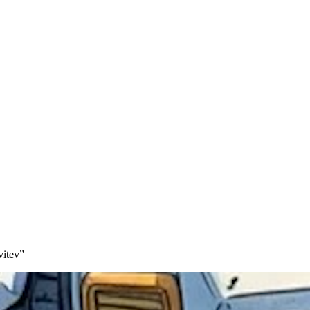
vitev
”