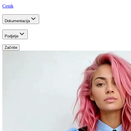
Cenik
Dokumentacija
Podjetje
Začnite