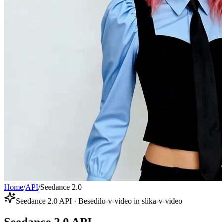
Home
/
API
/
Seedance 2.0
Seedance 2.0 API · Besedilo-v-video in slika-v-video