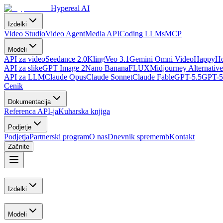
Hypereal AI
Izdelki
Video Studio
Video Agent
Media API
Coding LLMs
MCP
Modeli
API za video
Seedance 2.0
Kling
Veo 3.1
Gemini Omni Video
HappyHo
API za slike
GPT Image 2
Nano Banana
FLUX
Midjourney Alternative
API za LLM
Claude Opus
Claude Sonnet
Claude Fable
GPT-5.5
GPT-5
Cenik
Dokumentacija
Referenca API-ja
Kuharska knjiga
Podjetje
Podjetja
Partnerski program
O nas
Dnevnik sprememb
Kontakt
Začnite
Izdelki
Modeli