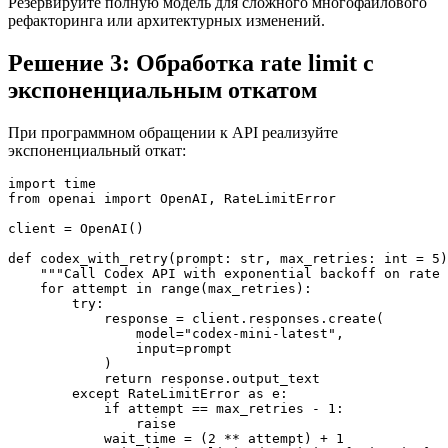
Резервируйте полную модель для сложного многофайлового
рефакторинга или архитектурных изменений.
Решение 3: Обработка rate limit с
экспоненциальным откатом
При программном обращении к API реализуйте
экспоненциальный откат:
import time

from openai import OpenAI, RateLimitError

client = OpenAI()

def codex_with_retry(prompt: str, max_retries: int = 5)
    """Call Codex API with exponential backoff on rate 
    for attempt in range(max_retries):

        try:

            response = client.responses.create(

                model="codex-mini-latest",

                input=prompt

            )

            return response.output_text

        except RateLimitError as e:

            if attempt == max_retries - 1:

                raise

            wait_time = (2 ** attempt) + 1
