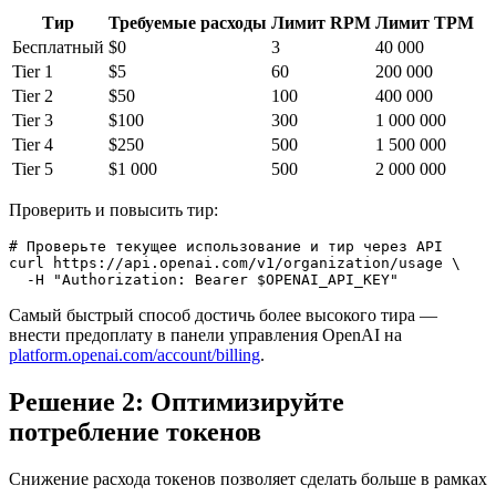
Тир
Требуемые расходы
Лимит RPM
Лимит TPM
Бесплатный
$0
3
40 000
Tier 1
$5
60
200 000
Tier 2
$50
100
400 000
Tier 3
$100
300
1 000 000
Tier 4
$250
500
1 500 000
Tier 5
$1 000
500
2 000 000
Проверить и повысить тир:
# Проверьте текущее использование и тир через API

curl https://api.openai.com/v1/organization/usage \

Самый быстрый способ достичь более высокого тира —
внести предоплату в панели управления OpenAI на
platform.openai.com/account/billing
.
Решение 2: Оптимизируйте
потребление токенов
Снижение расхода токенов позволяет сделать больше в рамках