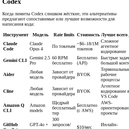
Codex
Когда лимиты Codex слишком жёсткие, эти альтернативы
предлагают сопоставимые или лучшие возможности для
написания кода:
Инструмент
Модель
Rate limits
Стоимость
Лучше всего
Сложное
Claude
Claude
~$6–18/1M
По токенам
агентное
Code
Opus 4
токенов
кодирование
Gemini 2.5
60 RPM
Бесплатно
Быстрые задач
Gemini CLI
Pro
бесплатно
(API)
большой конт
Терминальны
Любая
Зависит от
Aider
BYOK
рабочие
модель
провайдера
процессы
Агентное
Любая
Зависит от
Cline
BYOK
кодирование 
модель
провайдера
VS Code
Щедрый
AWS-
Amazon Q
Amazon
Бесплатно
бесплатный
ориентирова
CLI
models
(с AWS)
тир
проекты
300
GitHub
GPT-4o +
запросов/
Инлайн-
$10/мес