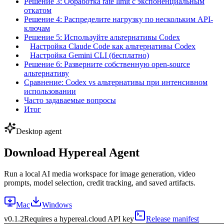
Решение 3: Обработка rate limit с экспоненциальным
откатом
Решение 4: Распределите нагрузку по нескольким API-
ключам
Решение 5: Используйте альтернативы Codex
Настройка Claude Code как альтернативы Codex
Настройка Gemini CLI (бесплатно)
Решение 6: Разверните собственную open-source
альтернативу
Сравнение: Codex vs альтернативы при интенсивном
использовании
Часто задаваемые вопросы
Итог
Desktop agent
Download Hypereal Agent
Run a local AI media workspace for image generation, video
prompts, model selection, credit tracking, and saved artifacts.
Mac
Windows
v
0.1.2
Requires a hypereal.cloud API key
Release manifest