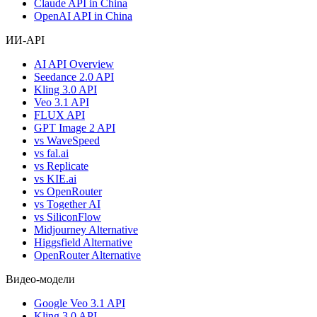
Claude API in China
OpenAI API in China
ИИ-API
AI API Overview
Seedance 2.0 API
Kling 3.0 API
Veo 3.1 API
FLUX API
GPT Image 2 API
vs WaveSpeed
vs fal.ai
vs Replicate
vs KIE.ai
vs OpenRouter
vs Together AI
vs SiliconFlow
Midjourney Alternative
Higgsfield Alternative
OpenRouter Alternative
Видео-модели
Google Veo 3.1 API
Kling 3.0 API