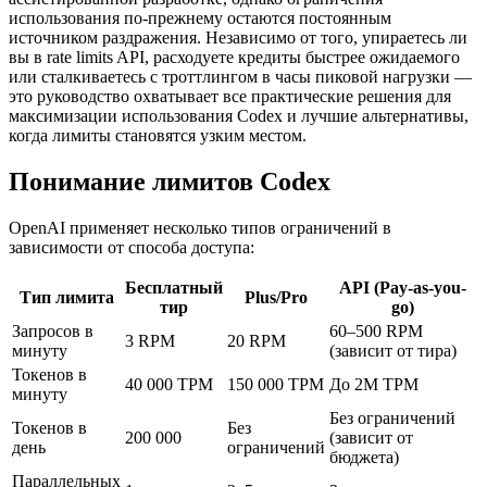
использования по-прежнему остаются постоянным
источником раздражения. Независимо от того, упираетесь ли
вы в rate limits API, расходуете кредиты быстрее ожидаемого
или сталкиваетесь с троттлингом в часы пиковой нагрузки —
это руководство охватывает все практические решения для
максимизации использования Codex и лучшие альтернативы,
когда лимиты становятся узким местом.
Понимание лимитов Codex
OpenAI применяет несколько типов ограничений в
зависимости от способа доступа:
Бесплатный
API (Pay-as-you-
Тип лимита
Plus/Pro
тир
go)
Запросов в
60–500 RPM
3 RPM
20 RPM
минуту
(зависит от тира)
Токенов в
40 000 TPM
150 000 TPM
До 2M TPM
минуту
Без ограничений
Токенов в
Без
200 000
(зависит от
день
ограничений
бюджета)
Параллельных