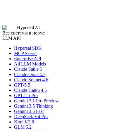
Hypereal AI
Все системы в норме
LLM API
Hypereal SDK
MCP Server
Enterprise API
All LLM Models
Claude Fable 5
Claude Opus 4.7
Claude Sonnet 4.6
GPT-5.5
Claude Haiku 4.5
GPT-5.5 Pro
Gemini 3.1 Pro Preview
Gemini 3.5 Thinking
Gemini 3.5 Fast
DeepSeek V4 Pro
Kimi K2.6
GLM 5.2