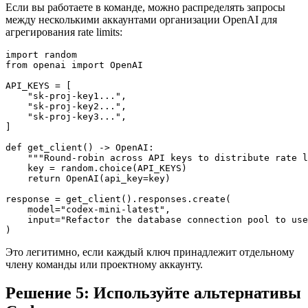
Если вы работаете в команде, можно распределять запросы
между несколькими аккаунтами организации OpenAI для
агрегирования rate limits:
import random

from openai import OpenAI

API_KEYS = [

    "sk-proj-key1...",

    "sk-proj-key2...",

    "sk-proj-key3...",

]

def get_client() -> OpenAI:

    """Round-robin across API keys to distribute rate l
    key = random.choice(API_KEYS)

    return OpenAI(api_key=key)

response = get_client().responses.create(

    model="codex-mini-latest",

    input="Refactor the database connection pool to use
Это легитимно, если каждый ключ принадлежит отдельному
члену команды или проектному аккаунту.
Решение 5: Используйте альтернативы