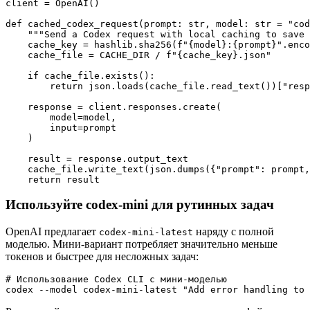
client = OpenAI()

def cached_codex_request(prompt: str, model: str = "cod
    """Send a Codex request with local caching to save 
    cache_key = hashlib.sha256(f"{model}:{prompt}".enco
    cache_file = CACHE_DIR / f"{cache_key}.json"

    if cache_file.exists():

        return json.loads(cache_file.read_text())["resp
    response = client.responses.create(

        model=model,

        input=prompt

    )

    result = response.output_text

    cache_file.write_text(json.dumps({"prompt": prompt,
Используйте codex-mini для рутинных задач
OpenAI предлагает
наряду с полной
codex-mini-latest
моделью. Мини-вариант потребляет значительно меньше
токенов и быстрее для несложных задач:
# Использование Codex CLI с мини-моделью
