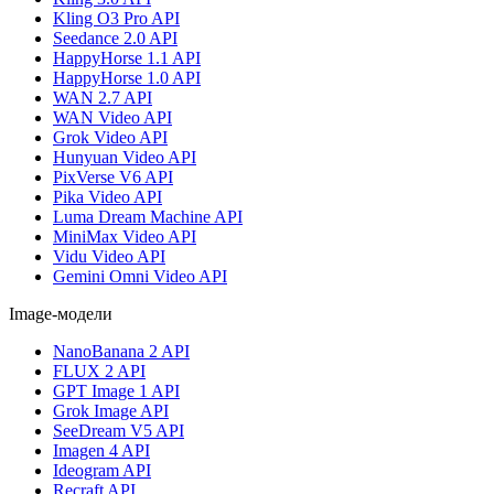
Kling O3 Pro API
Seedance 2.0 API
HappyHorse 1.1 API
HappyHorse 1.0 API
WAN 2.7 API
WAN Video API
Grok Video API
Hunyuan Video API
PixVerse V6 API
Pika Video API
Luma Dream Machine API
MiniMax Video API
Vidu Video API
Gemini Omni Video API
Image-модели
NanoBanana 2 API
FLUX 2 API
GPT Image 1 API
Grok Image API
SeeDream V5 API
Imagen 4 API
Ideogram API
Recraft API