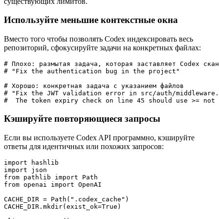
существующих лимитов.
Используйте меньшие контекстные окна
Вместо того чтобы позволять Codex индексировать весь
репозиторий, сфокусируйте задачи на конкретных файлах:
# Плохо: размытая задача, которая заставляет Codex скан
# "Fix the authentication bug in the project"

# Хорошо: конкретная задача с указанием файлов

# "Fix the JWT validation error in src/auth/middleware.
Кэшируйте повторяющиеся запросы
Если вы используете Codex API программно, кэшируйте
ответы для идентичных или похожих запросов:
import hashlib

import json

from pathlib import Path

from openai import OpenAI

CACHE_DIR = Path(".codex_cache")

CACHE_DIR.mkdir(exist_ok=True)
