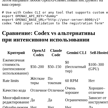
Затем направьте любой OpenAI-совместимый инструмент на
ваш сервер:
# Use with Codex CLI or any tool that supports custom e
export OPENAI_API_KEY="dummy"

export OPENAI_BASE_URL="http://your-server:8000/v1"

Сравнение: Codex vs альтернативы
при интенсивном использовании
OpenAI
Claude
Критерий
Gemini CLI
Self-Hoste
Codex
Code
Ежемесячная
$0
стоимость
$100–300
$50–200
$50–150
(бесплатный
(интенсивное
(GPU)
тир)
использование)
Жёсткие
По
Rate limits
60 RPM
Нет
тиры
токенам
Очень
Хорошее–
Качество кода
Отличное
Отличное
хорошее
отличное
Многофайловое
Зависит от
Да
Да
Ограниченно
редактирование
инструмент
Офлайн-режим
Нет
Нет
Нет
Да