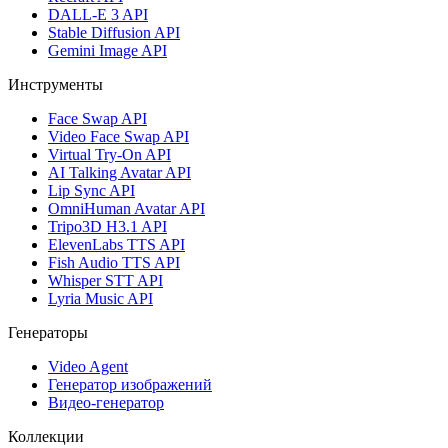
DALL-E 3 API
Stable Diffusion API
Gemini Image API
Инструменты
Face Swap API
Video Face Swap API
Virtual Try-On API
AI Talking Avatar API
Lip Sync API
OmniHuman Avatar API
Tripo3D H3.1 API
ElevenLabs TTS API
Fish Audio TTS API
Whisper STT API
Lyria Music API
Генераторы
Video Agent
Генератор изображений
Видео-генератор
Коллекции