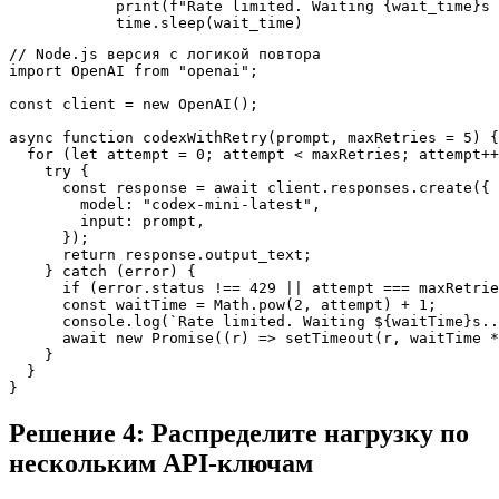
            print(f"Rate limited. Waiting {wait_time}s 
// Node.js версия с логикой повтора

import OpenAI from "openai";

const client = new OpenAI();

async function codexWithRetry(prompt, maxRetries = 5) {

  for (let attempt = 0; attempt < maxRetries; attempt++
    try {

      const response = await client.responses.create({

        model: "codex-mini-latest",

        input: prompt,

      });

      return response.output_text;

    } catch (error) {

      if (error.status !== 429 || attempt === maxRetrie
      const waitTime = Math.pow(2, attempt) + 1;

      console.log(`Rate limited. Waiting ${waitTime}s..
      await new Promise((r) => setTimeout(r, waitTime *
    }

  }

Решение 4: Распределите нагрузку по
нескольким API-ключам