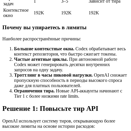
1
3–5
Зависит от тира
задач
Контекстное
192K
192K
192K
окно
Почему вы упираетесь в лимиты
Наиболее распространённые причины:
Большие контекстные окна.
Codex обрабатывает весь
контекст репозитория, что быстро сжигает токены.
Частые агентные циклы.
При автономной работе
Codex может генерировать десятки внутренних
запросов на одну задачу.
Троттлинг в часы пиковой нагрузки.
OpenAI снижает
пропускную способность в периоды высокого спроса
даже для платных пользователей.
Ограничения тира.
Новые API-аккаунты начинают с
Tier 1 с более низкими rate limits.
Решение 1: Повысьте тир API
OpenAI использует систему тиров, открывающую более
высокие лимиты на основе истории расходов: