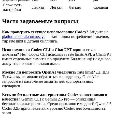
Сложность
Лёгкая
Лёгкая
Лёгкая
Средняя
настройки
Часто задаваемые вопросы
Как проверить текущее использование Codex?
Зайдите на
platform.openai.com/usage
— там видны потребление токенов,
тир rate limit и детали биллинга.
Используют ли Codex CLI и ChatGPT одни и те же
лимиты?
Нет. Codex CLI использует rate limits API, а ChatGPT
имеет отдельные лимиты по продукту. Биллинг идёт с одного
аккаунта, но квоты независимые.
Можно ли попросить OpenAI увеличить rate limit?
Да. Для
Tier 4 и выше можно обратиться в поддержку OpenAI с
запросом на кастомные лимиты для корпоративных
сценариев.
Есть ли бесплатные альтернативы Codex сопоставимого
качества?
Gemini CLI с Gemini 2.5 Pro — ближайшая
бесплатная альтернатива. Среди open-source моделей Qwen 2.5
Coder 32B приближается к уровню Codex для большинства
задач.