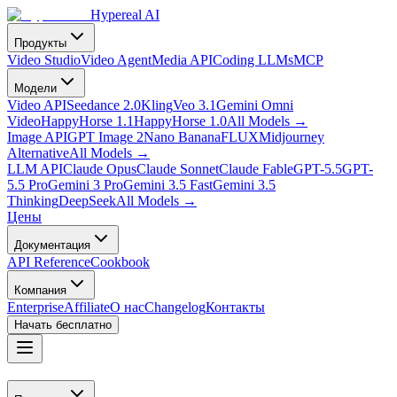
Hypereal AI
Продукты
Video Studio
Video Agent
Media API
Coding LLMs
MCP
Модели
Video API
Seedance 2.0
Kling
Veo 3.1
Gemini Omni
Video
HappyHorse 1.1
HappyHorse 1.0
All Models
→
Image API
GPT Image 2
Nano Banana
FLUX
Midjourney
Alternative
All Models
→
LLM API
Claude Opus
Claude Sonnet
Claude Fable
GPT-5.5
GPT-
5.5 Pro
Gemini 3 Pro
Gemini 3.5 Fast
Gemini 3.5
Thinking
DeepSeek
All Models
→
Цены
Документация
API Reference
Cookbook
Компания
Enterprise
Affiliate
О нас
Changelog
Контакты
Начать бесплатно