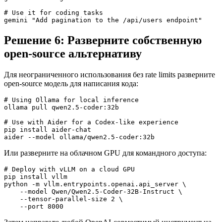
# Use it for coding tasks

Решение 6: Разверните собственную
open-source альтернативу
Для неограниченного использования без rate limits разверните
open-source модель для написания кода:
# Using Ollama for local inference

ollama pull qwen2.5-coder:32b

# Use with Aider for a Codex-like experience

pip install aider-chat

Или разверните на облачном GPU для командного доступа:
# Deploy with vLLM on a cloud GPU

pip install vllm

python -m vllm.entrypoints.openai.api_server \

    --model Qwen/Qwen2.5-Coder-32B-Instruct \

    --tensor-parallel-size 2 \
