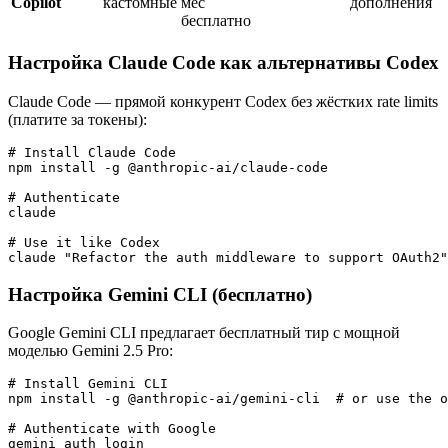
Copilot
кастомные
мес
дополнения
бесплатно
Настройка Claude Code как альтернативы Codex
Claude Code — прямой конкурент Codex без жёстких rate limits
(платите за токены):
# Install Claude Code

npm install -g @anthropic-ai/claude-code

# Authenticate

claude

# Use it like Codex

Настройка Gemini CLI (бесплатно)
Google Gemini CLI предлагает бесплатный тир с мощной
моделью Gemini 2.5 Pro:
# Install Gemini CLI

npm install -g @anthropic-ai/gemini-cli  # or use the o
# Authenticate with Google

gemini auth login
