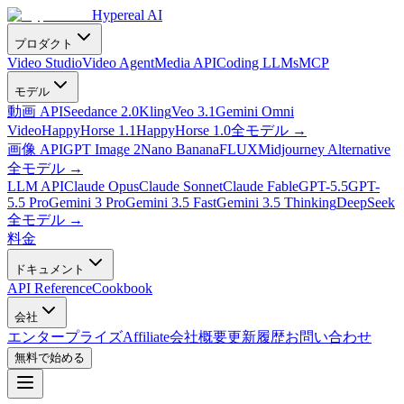
Hypereal AI
プロダクト
Video Studio
Video Agent
Media API
Coding LLMs
MCP
モデル
動画 API
Seedance 2.0
Kling
Veo 3.1
Gemini Omni
Video
HappyHorse 1.1
HappyHorse 1.0
全モデル
→
画像 API
GPT Image 2
Nano Banana
FLUX
Midjourney Alternative
全モデル
→
LLM API
Claude Opus
Claude Sonnet
Claude Fable
GPT-5.5
GPT-
5.5 Pro
Gemini 3 Pro
Gemini 3.5 Fast
Gemini 3.5 Thinking
DeepSeek
全モデル
→
料金
ドキュメント
API Reference
Cookbook
会社
エンタープライズ
Affiliate
会社概要
更新履歴
お問い合わせ
無料で始める