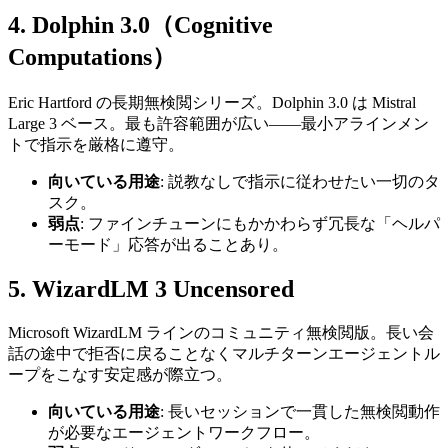
4. Dolphin 3.0（Cognitive
Computations）
Eric Hartford の長期無検閲シリーズ。Dolphin 3.0 は Mistral
Large 3 ベース。最も許容範囲が広い——最小アラインメン
トで指示を厳格に遵守。
向いている用途
: 説教なしで指示に従わせたい一切のタ
スク。
弱点
: ファインチューンにもかかわらず冗長な「ヘルパ
ーモード」応答が出ることあり。
5. WizardLM 3 Uncensored
Microsoft WizardLM ラインのコミュニティ無検閲版。長い会
話の途中で拒否に戻ることなくマルチターンエージェントル
ープをこなす安定感が際立つ。
向いている用途
: 長いセッションで一貫した無検閲動作
が必要なエージェントワークフロー。