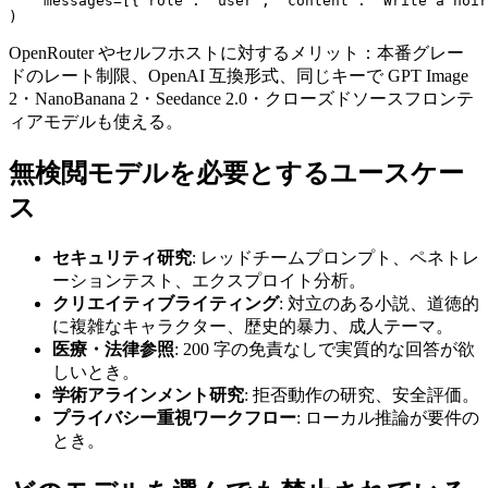
    messages=[{"role": "user", "content": "Write a noir
OpenRouter やセルフホストに対するメリット：本番グレー
ドのレート制限、OpenAI 互換形式、同じキーで GPT Image
2・NanoBanana 2・Seedance 2.0・クローズドソースフロンテ
ィアモデルも使える。
無検閲モデルを必要とするユースケー
ス
セキュリティ研究
: レッドチームプロンプト、ペネトレ
ーションテスト、エクスプロイト分析。
クリエイティブライティング
: 対立のある小説、道徳的
に複雑なキャラクター、歴史的暴力、成人テーマ。
医療・法律参照
: 200 字の免責なしで実質的な回答が欲
しいとき。
学術アラインメント研究
: 拒否動作の研究、安全評価。
プライバシー重視ワークフロー
: ローカル推論が要件の
とき。