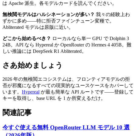
は Apache 派生。各モデルカードを読んでください。
無検閲モデルはハルシネーションが多い？
我々の経験上わ
ずかに多め——特に拒否ファインチューン変種で。
Abliterated モデルは原版に近い。
どこから始めるべき？
ローカルなら単一 GPU で Dolphin 3
24B。API なら Hypereal か OpenRouter の Hermes 4 405B。難
しい推論には DeepSeek R1 Abliterated。
さあ始めましょう
2026 年の無検閲エコシステムは、フロンティアモデルの拒
否が邪魔になるすべての現実的なユースケースをカバーして
います。
Hypereal
が最も簡単な API ルートです——登録して
キーを取得し、base URL を 1 か所変えるだけ。
関連記事
今すぐ使える無料 OpenRouter LLM モデル 10 選
（2026年版）