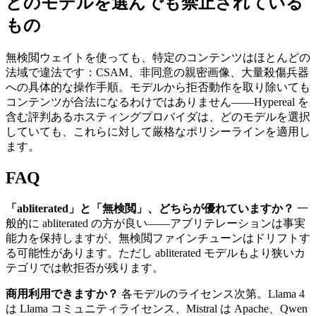
どのモデルを選んでも禁止されている
もの
無検閲ウェイトを使っても、特定のコンテンツはほとんどの
法域で違法です：CSAM、非同意の親密画像、大量殺傷兵器
への具体的な操作手順。モデルから拒否動作を取り除いても
コンテンツが合法になるわけではありません——Hypereal を
含む評判あるホスティングプロバイダは、どのモデルを選択
していても、これらに対して厳格なポリシーラインを適用し
ます。
FAQ
「abliterated」と「無検閲」、どちらが優れていますか？
一
般的に abliterated の方が良い——アブリテレーションは事実
能力を保持しますが、無検閲ファインチューンはドリフトす
る可能性があります。ただし abliterated モデルもより狭いカ
テゴリでは軟拒否が残ります。
商用利用できますか？
各モデルのライセンス次第。Llama 4
は Llama コミュニティライセンス、Mistral は Apache、Qwen