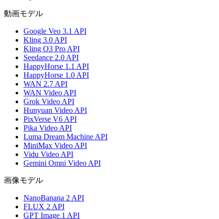
動画モデル
Google Veo 3.1 API
Kling 3.0 API
Kling O3 Pro API
Seedance 2.0 API
HappyHorse 1.1 API
HappyHorse 1.0 API
WAN 2.7 API
WAN Video API
Grok Video API
Hunyuan Video API
PixVerse V6 API
Pika Video API
Luma Dream Machine API
MiniMax Video API
Vidu Video API
Gemini Omni Video API
画像モデル
NanoBanana 2 API
FLUX 2 API
GPT Image 1 API