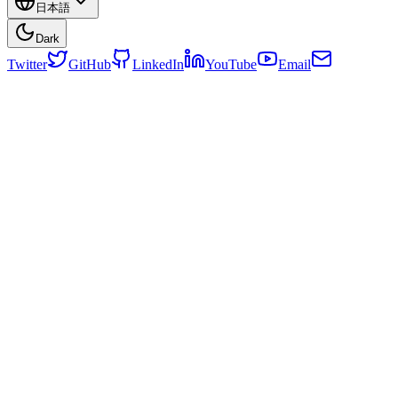
日本語
Dark
Twitter
GitHub
LinkedIn
YouTube
Email