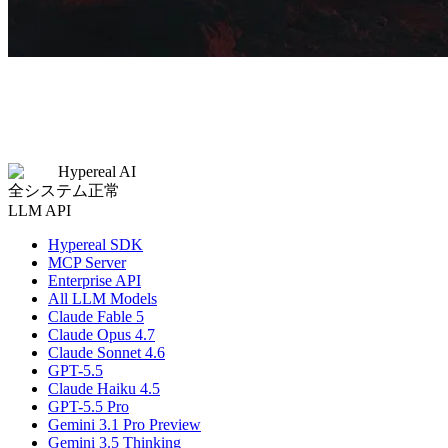
Hypereal AI
全システム正常
LLM API
Hypereal SDK
MCP Server
Enterprise API
All LLM Models
Claude Fable 5
Claude Opus 4.7
Claude Sonnet 4.6
GPT-5.5
Claude Haiku 4.5
GPT-5.5 Pro
Gemini 3.1 Pro Preview
Gemini 3.5 Thinking