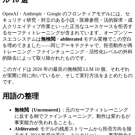
OpenAI・Anthropic・Google のフロンティアモデルには、セ
キュリティ研究・対立のある小説・医療参照・法的探求・成
人クリエイティブ作業といった正当なユースケースを拒否す
るセーフティトレーニングが含まれています。オープンソー
スエコシステムは
無検閲
・
abliterated
モデル変種でこの空白
を埋めてきました——同じアーキテクチャで、拒否動作が再
トレーニング・ファインチューニング・活性化レベルの外科
的除去によって取り除かれたものです。
このガイドは 2026 年の最良の無検閲 LLM 10 個、それぞれ
が実際に何に向いているか、そして実行方法をまとめたもの
です。
用語の整理
無検閲（Uncensored）
: 元のセーフティトレーニング
に反する例でファインチューニング。動作は変わるが
事実能力が失われることも。
Abliterated
: モデルの残差ストリームから拒否方向を除