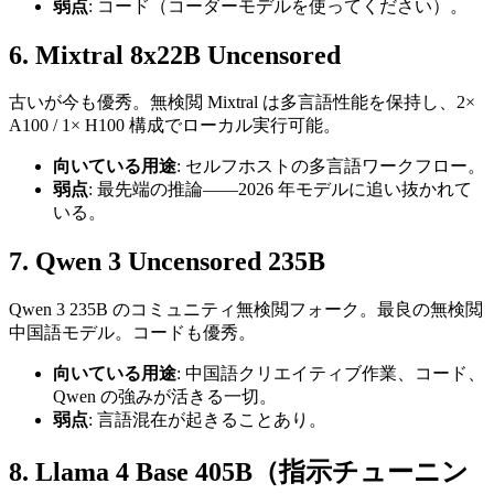
弱点
: コード（コーダーモデルを使ってください）。
6. Mixtral 8x22B Uncensored
古いが今も優秀。無検閲 Mixtral は多言語性能を保持し、2×
A100 / 1× H100 構成でローカル実行可能。
向いている用途
: セルフホストの多言語ワークフロー。
弱点
: 最先端の推論——2026 年モデルに追い抜かれて
いる。
7. Qwen 3 Uncensored 235B
Qwen 3 235B のコミュニティ無検閲フォーク。最良の無検閲
中国語モデル。コードも優秀。
向いている用途
: 中国語クリエイティブ作業、コード、
Qwen の強みが活きる一切。
弱点
: 言語混在が起きることあり。
8. Llama 4 Base 405B（指示チューニン