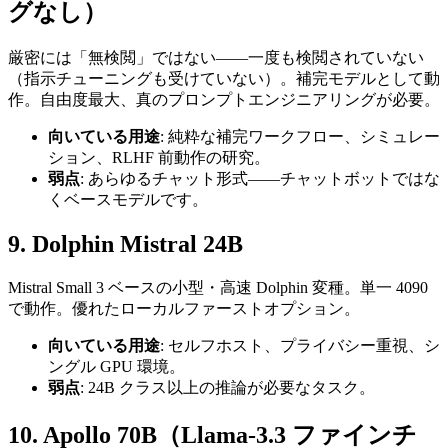
グなし）
厳密には「無検閲」ではない——一度も検閲されていない
（指示チューニングも受けていない）。補完モデルとして動
作。自由度最大、真のプロンプトエンジニアリングが必要。
向いている用途
: 純粋な補完ワークフロー、シミュレー
ション、RLHF 前動作の研究。
弱点
: あらゆるチャット形式——チャットボットではな
くベースモデルです。
9. Dolphin Mistral 24B
Mistral Small 3 ベースの小型・高速 Dolphin 変種。単一 4090
で動作。優れたローカルファーストオプション。
向いている用途
: セルフホスト、プライバシー重視、シ
ングル GPU 環境。
弱点
: 24B クラス以上の推論が必要なタスク。
10. Apollo 70B（Llama-3.3 ファインチ