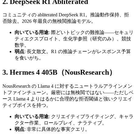
2. DeepSeek R1 Abliterated
コミュニティの abliterated DeepSeek R1。推論動作保持、拒
否除去。2026 年最良の無検閲推論モデル。
向いている用途
: 際どいトピックの難推論——セキュリ
ティエクスプロイト、生化学参照（研究のみ）、競技
数学。
弱点
: 長文散文。R1 の推論チェーンがレスポンス予算
を食いがち。
3. Hermes 4 405B（NousResearch）
NousResearch の Llama 4 に対するニュートラルアラインメン
トファインチューン。厳密には無検閲ではない——ただしベ
ース Llama 4 よりはるかに合理的な拒否閾値と強いクリエイ
ティブボイスを持つ。
向いている用途
: クリエイティブライティング、キャラ
クター作業、ロールプレイ、ナラティブ。
弱点
: 非常に具体的な事実クエリ。