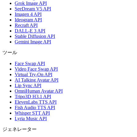
Grok Image API
SeeDream V5 API
Imagen 4 API
Ideogram API
Recraft API
DALL-E 3 API
Stable Diffusion API
Gemini Image API
ツール
Face Swap API
Video Face Swap API
Virtual Try-On API
AI Talking Avatar API
Lip Sync API
OmniHuman Avatar API
Tripo3D H3.1 API
ElevenLabs TTS API
Fish Audio TTS API
Whisper STT API
Lyria Music API
ジェネレーター