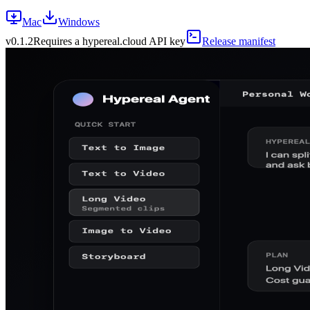
Mac
Windows
v
0.1.2
Requires a hypereal.cloud API key
Release manifest