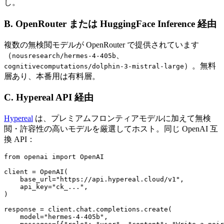
し。
B. OpenRouter または HuggingFace Inference 経由
複数の無検閲モデルが OpenRouter で提供されています
（
、
nousresearch/hermes-4-405b
）。無料
cognitivecomputations/dolphin-3-mistral-large
層あり、本番用は有料層。
C. Hypereal API 経由
Hypereal
は、プレミアムフロンティアモデルに加えて無検
閲・許容性の高いモデルを厳選してホスト。同じ OpenAI 互
換 API：
from openai import OpenAI

client = OpenAI(

    base_url="https://api.hypereal.cloud/v1",

    api_key="ck_...",

)

response = client.chat.completions.create(

    model="hermes-4-405b",
