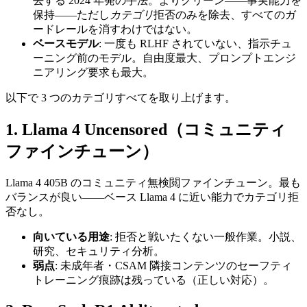
去する 2024 年発の手法。よりクリーン——事実能力を
保持——ただし
カテゴリ
拒否のみを除去、すべてのガ
ードレールを消すわけではない。
ベースモデル
: 一度も RLHF されていない、指示チュ
ーニング前のモデル。自由度最大、プロンプトエンジ
ニアリング要求も最大。
以下で 3 つのカテゴリすべてを取り上げます。
1. Llama 4 Uncensored（コミュニティ
ファインチューン）
Llama 4 405B のコミュニティ無検閲ファインチューン。最も
バランスが良い——ベース Llama 4 に近い能力でカテゴリ拒
否なし。
向いている用途
: 拒否と戦いたくない一般作業。小説、
研究、セキュリティ分析。
弱点
: 未成年者・CSAM 隣接コンテンツのセーフティ
トレーニング痕跡は残っている（正しい対応）。