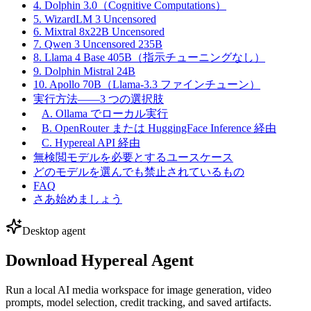
4. Dolphin 3.0（Cognitive Computations）
5. WizardLM 3 Uncensored
6. Mixtral 8x22B Uncensored
7. Qwen 3 Uncensored 235B
8. Llama 4 Base 405B（指示チューニングなし）
9. Dolphin Mistral 24B
10. Apollo 70B（Llama-3.3 ファインチューン）
実行方法——3 つの選択肢
A. Ollama でローカル実行
B. OpenRouter または HuggingFace Inference 経由
C. Hypereal API 経由
無検閲モデルを必要とするユースケース
どのモデルを選んでも禁止されているもの
FAQ
さあ始めましょう
Desktop agent
Download Hypereal Agent
Run a local AI media workspace for image generation, video
prompts, model selection, credit tracking, and saved artifacts.