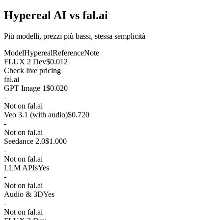
Hypereal AI vs fal.ai
Più modelli, prezzi più bassi, stessa semplicità
Model
Hypereal
Reference
Note
FLUX 2 Dev
$0.012
Check live pricing
fal.ai
GPT Image 1
$0.020
-
Not on fal.ai
Veo 3.1 (with audio)
$0.720
-
Not on fal.ai
Seedance 2.0
$1.000
-
Not on fal.ai
LLM APIs
Yes
-
Not on fal.ai
Audio & 3D
Yes
-
Not on fal.ai