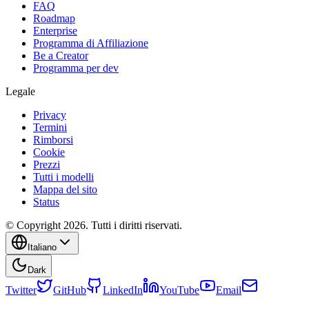
FAQ
Roadmap
Enterprise
Programma di Affiliazione
Be a Creator
Programma per dev
Legale
Privacy
Termini
Rimborsi
Cookie
Prezzi
Tutti i modelli
Mappa del sito
Status
© Copyright 2026. Tutti i diritti riservati.
Italiano
Dark
Twitter
GitHub
LinkedIn
YouTube
Email