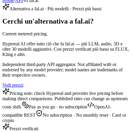
Home
/
API
/
vs fal.ai
Alternativa a fal.ai · Più modelli · Prezzi più bassi
Cerchi un'alternativa a fal.ai?
Current metered pricing.
Hypereal AI offre tutto ciò che fa fal.ai — più LLM, audio, 3D e
oltre 30 modelli aggiuntivi. Con prezzi verificati più bassi su FLUX,
Kling e altri.
Independent third-party API aggregator. Not affiliated with or
endorsed by any model provider; model names are trademarks of
their respective owners.
Vedi prezzi
Pricing note: check Hypereal and provider live pricing before
making direct comparisons. Published rates can change as upstream
costs shift.
Pay as you go · no subscription
OpenAI-
compatible REST
No subscription · No monthly reset · Card or
crypto
Prezzi verificati