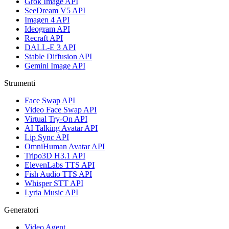
Grok Image API
SeeDream V5 API
Imagen 4 API
Ideogram API
Recraft API
DALL-E 3 API
Stable Diffusion API
Gemini Image API
Strumenti
Face Swap API
Video Face Swap API
Virtual Try-On API
AI Talking Avatar API
Lip Sync API
OmniHuman Avatar API
Tripo3D H3.1 API
ElevenLabs TTS API
Fish Audio TTS API
Whisper STT API
Lyria Music API
Generatori
Video Agent