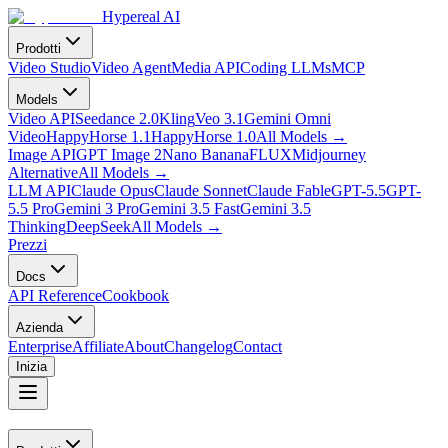
Hypereal AI
Prodotti
Video Studio
Video Agent
Media API
Coding LLMs
MCP
Models
Video API
Seedance 2.0
Kling
Veo 3.1
Gemini Omni
Video
HappyHorse 1.1
HappyHorse 1.0
All Models
→
Image API
GPT Image 2
Nano Banana
FLUX
Midjourney
Alternative
All Models
→
LLM API
Claude Opus
Claude Sonnet
Claude Fable
GPT-5.5
GPT-
5.5 Pro
Gemini 3 Pro
Gemini 3.5 Fast
Gemini 3.5
Thinking
DeepSeek
All Models
→
Prezzi
Docs
API Reference
Cookbook
Azienda
Enterprise
Affiliate
About
Changelog
Contact
Inizia