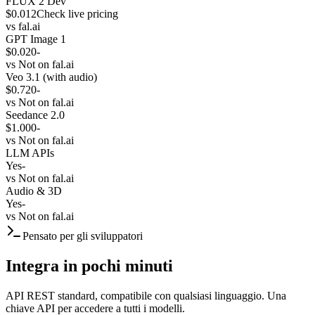
FLUX 2 Dev
$0.012
Check live pricing
vs
fal.ai
GPT Image 1
$0.020
-
vs
Not on fal.ai
Veo 3.1 (with audio)
$0.720
-
vs
Not on fal.ai
Seedance 2.0
$1.000
-
vs
Not on fal.ai
LLM APIs
Yes
-
vs
Not on fal.ai
Audio & 3D
Yes
-
vs
Not on fal.ai
Pensato per gli sviluppatori
Integra in pochi minuti
API REST standard, compatibile con qualsiasi linguaggio. Una
chiave API per accedere a tutti i modelli.