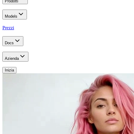
Prodotti
Models
Prezzi
Docs
Azienda
Inizia