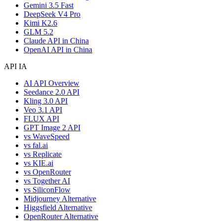
Gemini 3.5 Fast
DeepSeek V4 Pro
Kimi K2.6
GLM 5.2
Claude API in China
OpenAI API in China
API IA
AI API Overview
Seedance 2.0 API
Kling 3.0 API
Veo 3.1 API
FLUX API
GPT Image 2 API
vs WaveSpeed
vs fal.ai
vs Replicate
vs KIE.ai
vs OpenRouter
vs Together AI
vs SiliconFlow
Midjourney Alternative
Higgsfield Alternative
OpenRouter Alternative