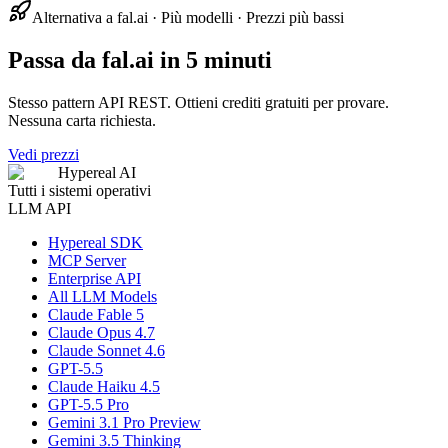
Alternativa a fal.ai · Più modelli · Prezzi più bassi
Passa da fal.ai in 5 minuti
Stesso pattern API REST. Ottieni crediti gratuiti per provare.
Nessuna carta richiesta.
Vedi prezzi
Hypereal AI
Tutti i sistemi operativi
LLM API
Hypereal SDK
MCP Server
Enterprise API
All LLM Models
Claude Fable 5
Claude Opus 4.7
Claude Sonnet 4.6
GPT-5.5
Claude Haiku 4.5
GPT-5.5 Pro
Gemini 3.1 Pro Preview
Gemini 3.5 Thinking