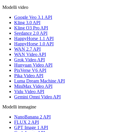
Modelli video
Google Veo 3.1 API
Kling 3.0 API
Kling O3 Pro API
Seedance 2.0 API
HappyHorse 1.1 API
HappyHorse 1.0 API
WAN 2.7 API
WAN Video API
Grok Video API
Hunyuan Video API
PixVerse V6 API
Pika Video API
Luma Dream Machine API
MiniMax Video API
Vidu Video API
Gemini Omni Video API
Modelli immagine
NanoBanana 2 API
FLUX 2 API
GPT Image 1 API