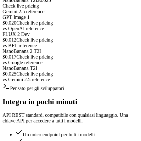
NanoBanana T2I
$0.025
Check live pricing
Gemini 2.5 reference
GPT Image 1
$0.020
Check live pricing
vs
OpenAI reference
FLUX 2 Dev
$0.012
Check live pricing
vs
BFL reference
NanoBanana 2 T2I
$0.017
Check live pricing
vs
Google reference
NanoBanana T2I
$0.025
Check live pricing
vs
Gemini 2.5 reference
Pensato per gli sviluppatori
Integra in pochi minuti
API REST standard, compatibile con qualsiasi linguaggio. Una
chiave API per accedere a tutti i modelli.
Un unico endpoint per tutti i modelli