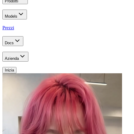
Prodotti
Models
Prezzi
Docs
Azienda
Inizia