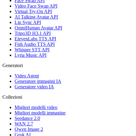
Face Swap API
Video Face Swap API
Virtual Try-On API
AI Talking Avatar API
Lip Sync API
OmniHuman Avatar API
Tripo3D H3.1 API
ElevenLabs TTS API
Fish Audio TTS API
Whisper STT API
Lyria Music API
Generatori
Video Agent
Generatore immagini IA
Generatore video IA
Collezioni
Migliori modelli video
Migliori modelli immagine
Seedance 2.0
WAN 2.7
Qwen Image 2
Grok AI