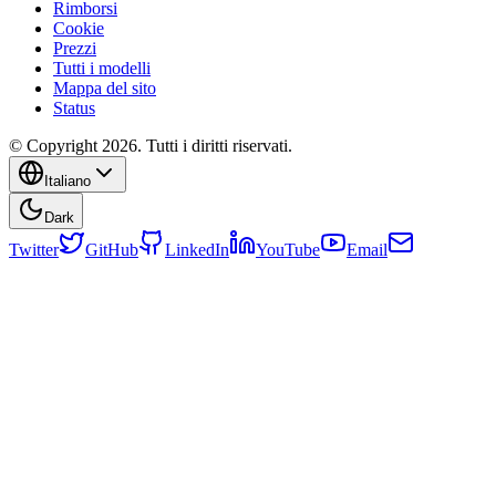
Rimborsi
Cookie
Prezzi
Tutti i modelli
Mappa del sito
Status
© Copyright 2026. Tutti i diritti riservati.
Italiano
Dark
Twitter
GitHub
LinkedIn
YouTube
Email