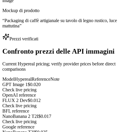
image
Mockup di prodotto
“
Packaging di caffè artigianale su tavolo di legno rustico, luce
mattutina
”
Prezzi verificati
Confronto prezzi delle API immagini
Current Hypereal pricing; verify provider prices before direct
comparisons
Model
Hypereal
Reference
Note
GPT Image 1
$0.020
Check live pricing
OpenAI reference
FLUX 2 Dev
$0.012
Check live pricing
BFL reference
NanoBanana 2 T2I
$0.017
Check live pricing
Google reference