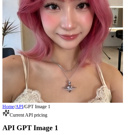
Home
/
API
/
GPT Image 1
Current API pricing
API GPT Image 1