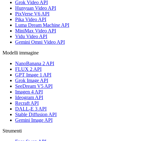
Grok Video API
Hunyuan Video API
PixVerse V6 API
Pika Video API
Luma Dream Machine API
MiniMax Video API
Vidu Video API
Gemini Omni Video API
Modelli immagine
NanoBanana 2 API
FLUX 2 API
GPT Image 1 API
Grok Image API
SeeDream V5 API
Imagen 4 API
Ideogram API
Recraft API
DALL-E 3 API
Stable Diffusion API
Gemini Image API
Strumenti