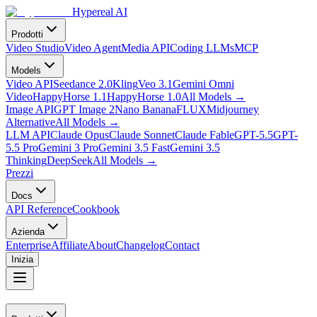
Hypereal AI
Prodotti
Video Studio
Video Agent
Media API
Coding LLMs
MCP
Models
Video API
Seedance 2.0
Kling
Veo 3.1
Gemini Omni
Video
HappyHorse 1.1
HappyHorse 1.0
All Models
→
Image API
GPT Image 2
Nano Banana
FLUX
Midjourney
Alternative
All Models
→
LLM API
Claude Opus
Claude Sonnet
Claude Fable
GPT-5.5
GPT-
5.5 Pro
Gemini 3 Pro
Gemini 3.5 Fast
Gemini 3.5
Thinking
DeepSeek
All Models
→
Prezzi
Docs
API Reference
Cookbook
Azienda
Enterprise
Affiliate
About
Changelog
Contact
Inizia