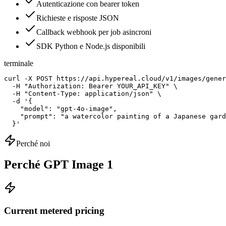
Autenticazione con bearer token
Richieste e risposte JSON
Callback webhook per job asincroni
SDK Python e Node.js disponibili
terminale
curl -X POST https://api.hypereal.cloud/v1/images/gener
  -H "Authorization: Bearer YOUR_API_KEY" \

  -H "Content-Type: application/json" \

  -d '{

    "model": "gpt-4o-image",

    "prompt": "a watercolor painting of a Japanese gard
  }'
Perché noi
Perché GPT Image 1
Current metered pricing