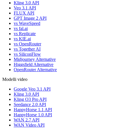
Kling 3.0 API
Veo 3.1 API
FLUX API
GPT Image 2 API
vs WaveSpeed
vs fal.ai
vs Replicate
vs KIE.ai
vs OpenRouter
vs Together AI
vs SiliconFlow
Midjourney Alternative
Higgsfield Alternative
OpenRouter Alternative
Modelli video
Google Veo 3.1 API
Kling 3.0 API
Kling O3 Pro API
Seedance 2.0 API
HappyHorse 1.1 API
HappyHorse 1.0 API
WAN 2.7 API
WAN Video API