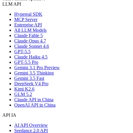
LLM API
Hypereal SDK
MCP Server
Enterprise API
All LLM Models
Claude Fable 5
Claude Opus 4.7
Claude Sonnet 4.6
GPT-5.5
Claude Haiku 4.5
GPT-5.5 Pro
Gemini 3.1 Pro Preview
Gemini 3.5 Thinking
Gemini 3.5 Fast
DeepSeek V4 Pro
Kimi K2.6
GLM 5.2
Claude API in China
OpenAI API in China
API IA
AI API Overview
Seedance 2.0 API