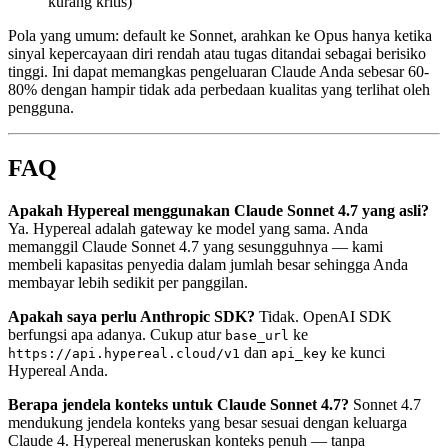
kurang kritis)
Pola yang umum: default ke Sonnet, arahkan ke Opus hanya ketika
sinyal kepercayaan diri rendah atau tugas ditandai sebagai berisiko
tinggi. Ini dapat memangkas pengeluaran Claude Anda sebesar 60-
80% dengan hampir tidak ada perbedaan kualitas yang terlihat oleh
pengguna.
FAQ
Apakah Hypereal menggunakan Claude Sonnet 4.7 yang asli?
Ya. Hypereal adalah gateway ke model yang sama. Anda
memanggil Claude Sonnet 4.7 yang sesungguhnya — kami
membeli kapasitas penyedia dalam jumlah besar sehingga Anda
membayar lebih sedikit per panggilan.
Apakah saya perlu Anthropic SDK?
Tidak. OpenAI SDK
berfungsi apa adanya. Cukup atur
ke
base_url
dan
ke kunci
https://api.hypereal.cloud/v1
api_key
Hypereal Anda.
Berapa jendela konteks untuk Claude Sonnet 4.7?
Sonnet 4.7
mendukung jendela konteks yang besar sesuai dengan keluarga
Claude 4. Hypereal meneruskan konteks penuh — tanpa