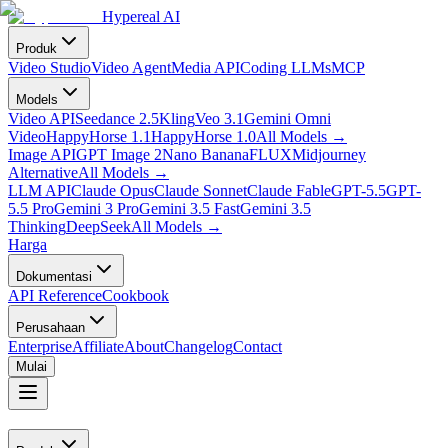
Hypereal AI
Produk
Video Studio
Video Agent
Media API
Coding LLMs
MCP
Models
Video API
Seedance 2.5
Kling
Veo 3.1
Gemini Omni
Video
HappyHorse 1.1
HappyHorse 1.0
All Models
→
Image API
GPT Image 2
Nano Banana
FLUX
Midjourney
Alternative
All Models
→
LLM API
Claude Opus
Claude Sonnet
Claude Fable
GPT-5.5
GPT-
5.5 Pro
Gemini 3 Pro
Gemini 3.5 Fast
Gemini 3.5
Thinking
DeepSeek
All Models
→
Harga
Dokumentasi
API Reference
Cookbook
Perusahaan
Enterprise
Affiliate
About
Changelog
Contact
Mulai