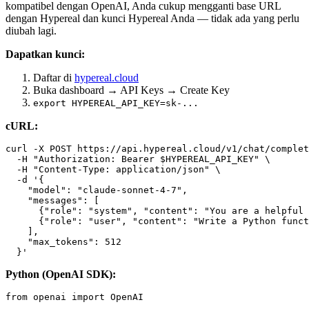
kompatibel dengan OpenAI, Anda cukup mengganti base URL
dengan Hypereal dan kunci Hypereal Anda — tidak ada yang perlu
diubah lagi.
Dapatkan kunci:
Daftar di
hypereal.cloud
Buka dashboard → API Keys → Create Key
export HYPEREAL_API_KEY=sk-...
cURL:
curl -X POST https://api.hypereal.cloud/v1/chat/complet
  -H "Authorization: Bearer $HYPEREAL_API_KEY" \

  -H "Content-Type: application/json" \

  -d '{

    "model": "claude-sonnet-4-7",

    "messages": [

      {"role": "system", "content": "You are a helpful 
      {"role": "user", "content": "Write a Python funct
    ],

    "max_tokens": 512

Python (OpenAI SDK):
from openai import OpenAI
