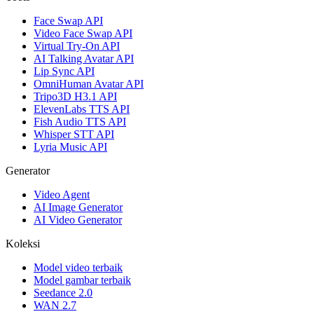
Face Swap API
Video Face Swap API
Virtual Try-On API
AI Talking Avatar API
Lip Sync API
OmniHuman Avatar API
Tripo3D H3.1 API
ElevenLabs TTS API
Fish Audio TTS API
Whisper STT API
Lyria Music API
Generator
Video Agent
AI Image Generator
AI Video Generator
Koleksi
Model video terbaik
Model gambar terbaik
Seedance 2.0
WAN 2.7