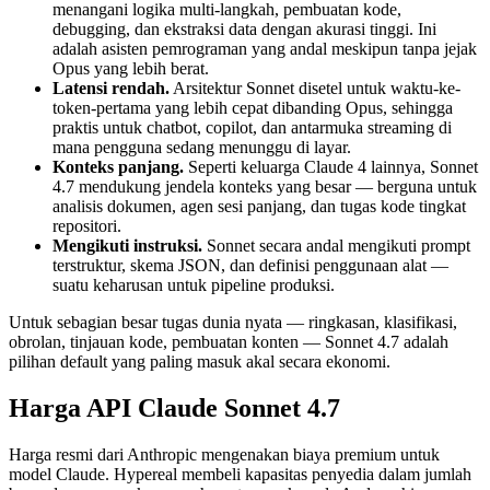
menangani logika multi-langkah, pembuatan kode,
debugging, dan ekstraksi data dengan akurasi tinggi. Ini
adalah asisten pemrograman yang andal meskipun tanpa jejak
Opus yang lebih berat.
Latensi rendah.
Arsitektur Sonnet disetel untuk waktu-ke-
token-pertama yang lebih cepat dibanding Opus, sehingga
praktis untuk chatbot, copilot, dan antarmuka streaming di
mana pengguna sedang menunggu di layar.
Konteks panjang.
Seperti keluarga Claude 4 lainnya, Sonnet
4.7 mendukung jendela konteks yang besar — berguna untuk
analisis dokumen, agen sesi panjang, dan tugas kode tingkat
repositori.
Mengikuti instruksi.
Sonnet secara andal mengikuti prompt
terstruktur, skema JSON, dan definisi penggunaan alat —
suatu keharusan untuk pipeline produksi.
Untuk sebagian besar tugas dunia nyata — ringkasan, klasifikasi,
obrolan, tinjauan kode, pembuatan konten — Sonnet 4.7 adalah
pilihan default yang paling masuk akal secara ekonomi.
Harga API Claude Sonnet 4.7
Harga resmi dari Anthropic mengenakan biaya premium untuk
model Claude. Hypereal membeli kapasitas penyedia dalam jumlah