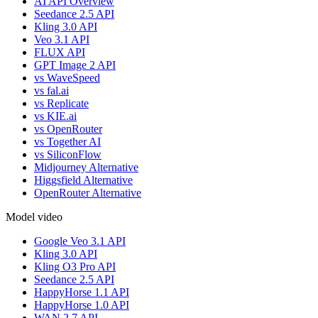
AI API Overview
Seedance 2.5 API
Kling 3.0 API
Veo 3.1 API
FLUX API
GPT Image 2 API
vs WaveSpeed
vs fal.ai
vs Replicate
vs KIE.ai
vs OpenRouter
vs Together AI
vs SiliconFlow
Midjourney Alternative
Higgsfield Alternative
OpenRouter Alternative
Model video
Google Veo 3.1 API
Kling 3.0 API
Kling O3 Pro API
Seedance 2.5 API
HappyHorse 1.1 API
HappyHorse 1.0 API
WAN 2.7 API