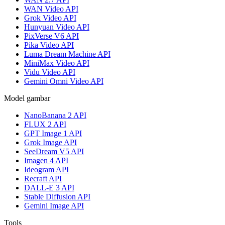
WAN Video API
Grok Video API
Hunyuan Video API
PixVerse V6 API
Pika Video API
Luma Dream Machine API
MiniMax Video API
Vidu Video API
Gemini Omni Video API
Model gambar
NanoBanana 2 API
FLUX 2 API
GPT Image 1 API
Grok Image API
SeeDream V5 API
Imagen 4 API
Ideogram API
Recraft API
DALL-E 3 API
Stable Diffusion API
Gemini Image API
Tools