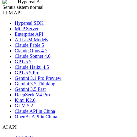
Hypereal AI
Semua sistem normal
LLM API
Hypereal SDK
MCP Server
Enterprise API
All LLM Models
Claude Fable 5
Claude Opus 4.7
Claude Sonnet 4.6
GPT-5.5
Claude Haiku 4.5
GPT-5.5 Pro
Gemini 3.1 Pro Preview
Gemini 3.5 Thinking
Gemini 3.5 Fast
DeepSeek V4 Pro
Kimi K2.6
GLM 5.2
Claude API in China
OpenAI API in China
AI API