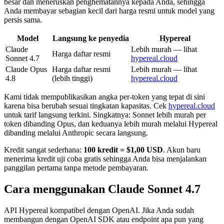
besar dan meneruskan penghematannya kepada Anda, sehingga
Anda membayar sebagian kecil dari harga resmi untuk model yang
persis sama.
Model
Langsung ke penyedia
Hypereal
Claude
Lebih murah — lihat
Harga daftar resmi
Sonnet 4.7
hypereal.cloud
Claude Opus
Harga daftar resmi
Lebih murah — lihat
4.8
(lebih tinggi)
hypereal.cloud
Kami tidak mempublikasikan angka per-token yang tepat di sini
karena bisa berubah sesuai tingkatan kapasitas. Cek
hypereal.cloud
untuk tarif langsung terkini. Singkatnya: Sonnet lebih murah per
token dibanding Opus, dan keduanya lebih murah melalui Hypereal
dibanding melalui Anthropic secara langsung.
Kredit sangat sederhana:
100 kredit = $1,00 USD
. Akun baru
menerima kredit uji coba gratis sehingga Anda bisa menjalankan
panggilan pertama tanpa metode pembayaran.
Cara menggunakan Claude Sonnet 4.7
API Hypereal kompatibel dengan OpenAI. Jika Anda sudah
membangun dengan OpenAI SDK atau endpoint apa pun yang