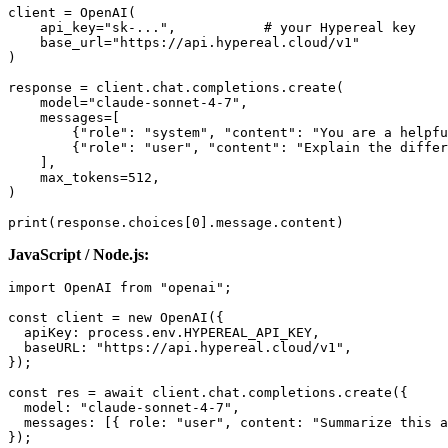
client = OpenAI(

    api_key="sk-...",           # your Hypereal key

    base_url="https://api.hypereal.cloud/v1"

)

response = client.chat.completions.create(

    model="claude-sonnet-4-7",

    messages=[

        {"role": "system", "content": "You are a helpfu
        {"role": "user", "content": "Explain the differ
    ],

    max_tokens=512,

)

JavaScript / Node.js:
import OpenAI from "openai";

const client = new OpenAI({

  apiKey: process.env.HYPEREAL_API_KEY,

  baseURL: "https://api.hypereal.cloud/v1",

});

const res = await client.chat.completions.create({

  model: "claude-sonnet-4-7",

  messages: [{ role: "user", content: "Summarize this a
});
