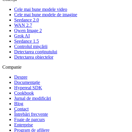
Cele mai bune modele video
Cele mai bune modele de imagine
Seedance 2.0
WAN 2.7
Qwen Image 2
Grok AI
Seedance 1.5
Controlul mișcării
Detectarea conținutului
Detectarea obiectelor
Companie
Despre
Documentație
Hypereal SDK
Cookbook
Jurnal de modificări
Blog
Contact
Întrebări frecvente
Foaie de parcurs
Enterprise
Program de afiliere