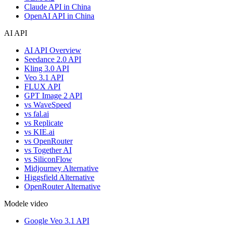
Claude API in China
OpenAI API in China
AI API
AI API Overview
Seedance 2.0 API
Kling 3.0 API
Veo 3.1 API
FLUX API
GPT Image 2 API
vs WaveSpeed
vs fal.ai
vs Replicate
vs KIE.ai
vs OpenRouter
vs Together AI
vs SiliconFlow
Midjourney Alternative
Higgsfield Alternative
OpenRouter Alternative
Modele video
Google Veo 3.1 API