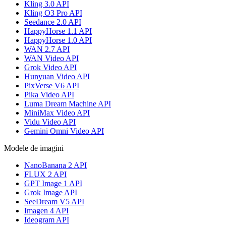
Kling 3.0 API
Kling O3 Pro API
Seedance 2.0 API
HappyHorse 1.1 API
HappyHorse 1.0 API
WAN 2.7 API
WAN Video API
Grok Video API
Hunyuan Video API
PixVerse V6 API
Pika Video API
Luma Dream Machine API
MiniMax Video API
Vidu Video API
Gemini Omni Video API
Modele de imagini
NanoBanana 2 API
FLUX 2 API
GPT Image 1 API
Grok Image API
SeeDream V5 API
Imagen 4 API
Ideogram API