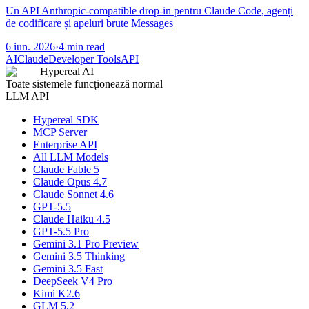
Un API Anthropic-compatible drop-in pentru Claude Code, agenți
de codificare și apeluri brute Messages
6 iun. 2026
·
4 min read
AI
Claude
Developer Tools
API
Hypereal AI
Toate sistemele funcționează normal
LLM API
Hypereal SDK
MCP Server
Enterprise API
All LLM Models
Claude Fable 5
Claude Opus 4.7
Claude Sonnet 4.6
GPT-5.5
Claude Haiku 4.5
GPT-5.5 Pro
Gemini 3.1 Pro Preview
Gemini 3.5 Thinking
Gemini 3.5 Fast
DeepSeek V4 Pro
Kimi K2.6
GLM 5.2