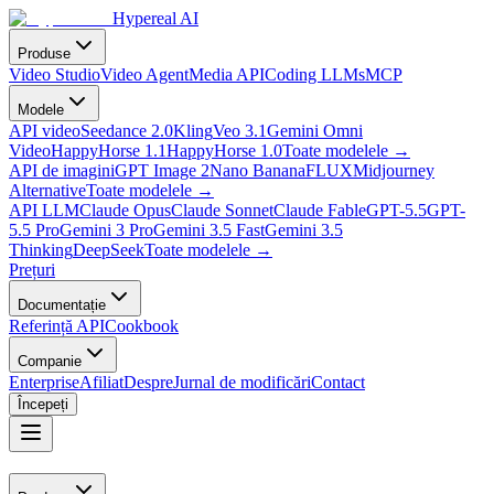
Hypereal AI
Produse
Video Studio
Video Agent
Media API
Coding LLMs
MCP
Modele
API video
Seedance 2.0
Kling
Veo 3.1
Gemini Omni
Video
HappyHorse 1.1
HappyHorse 1.0
Toate modelele
→
API de imagini
GPT Image 2
Nano Banana
FLUX
Midjourney
Alternative
Toate modelele
→
API LLM
Claude Opus
Claude Sonnet
Claude Fable
GPT-5.5
GPT-
5.5 Pro
Gemini 3 Pro
Gemini 3.5 Fast
Gemini 3.5
Thinking
DeepSeek
Toate modelele
→
Prețuri
Documentație
Referință API
Cookbook
Companie
Enterprise
Afiliat
Despre
Jurnal de modificări
Contact
Începeți