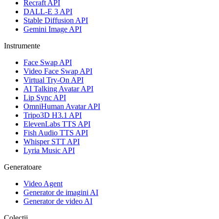
Recraft API
DALL-E 3 API
Stable Diffusion API
Gemini Image API
Instrumente
Face Swap API
Video Face Swap API
Virtual Try-On API
AI Talking Avatar API
Lip Sync API
OmniHuman Avatar API
Tripo3D H3.1 API
ElevenLabs TTS API
Fish Audio TTS API
Whisper STT API
Lyria Music API
Generatoare
Video Agent
Generator de imagini AI
Generator de video AI
Colecții