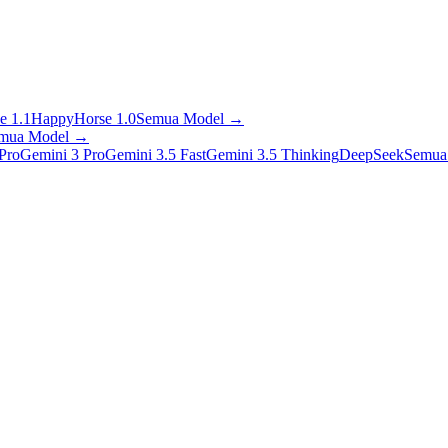
e 1.1
HappyHorse 1.0
Semua Model
→
mua Model
→
Pro
Gemini 3 Pro
Gemini 3.5 Fast
Gemini 3.5 Thinking
DeepSeek
Semua