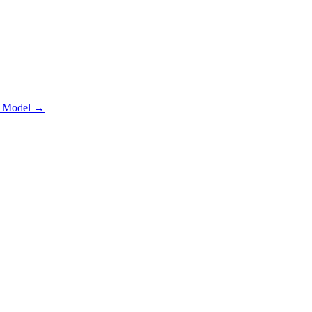
 Model
→