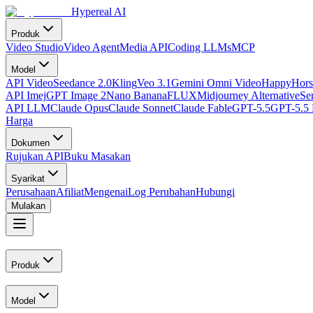
Hypereal AI
Produk
Video Studio
Video Agent
Media API
Coding LLMs
MCP
Model
API Video
Seedance 2.0
Kling
Veo 3.1
Gemini Omni Video
HappyHors
API Imej
GPT Image 2
Nano Banana
FLUX
Midjourney Alternative
Se
API LLM
Claude Opus
Claude Sonnet
Claude Fable
GPT-5.5
GPT-5.5 
Harga
Dokumen
Rujukan API
Buku Masakan
Syarikat
Perusahaan
Afiliat
Mengenai
Log Perubahan
Hubungi
Mulakan
Produk
Model