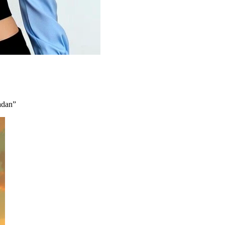
adan
”