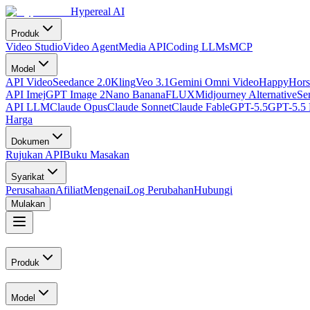
Hypereal AI
Produk
Video Studio
Video Agent
Media API
Coding LLMs
MCP
Model
API Video
Seedance 2.0
Kling
Veo 3.1
Gemini Omni Video
HappyHors
API Imej
GPT Image 2
Nano Banana
FLUX
Midjourney Alternative
Se
API LLM
Claude Opus
Claude Sonnet
Claude Fable
GPT-5.5
GPT-5.5 
Harga
Dokumen
Rujukan API
Buku Masakan
Syarikat
Perusahaan
Afiliat
Mengenai
Log Perubahan
Hubungi
Mulakan
Produk
Model