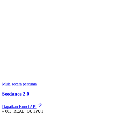
Coding LLMs
Claude, GPT, Gemini
Agent
Video Agent
Arahan shot demi shot
New
MCP
Jana dalam Claude Code
Mula secara percuma
Seedance 2.0
Dapatkan Kunci API
// 003: REAL_OUTPUT