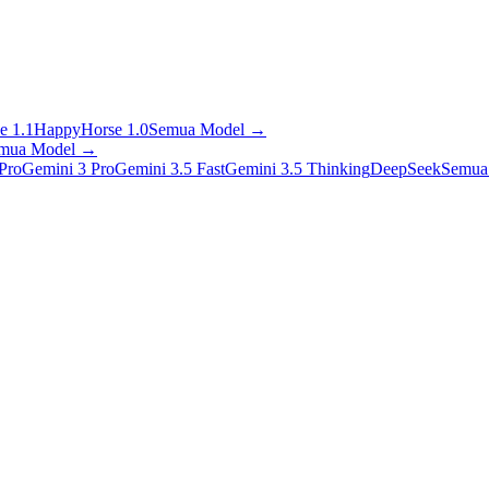
e 1.1
HappyHorse 1.0
Semua Model
→
mua Model
→
Pro
Gemini 3 Pro
Gemini 3.5 Fast
Gemini 3.5 Thinking
DeepSeek
Semua