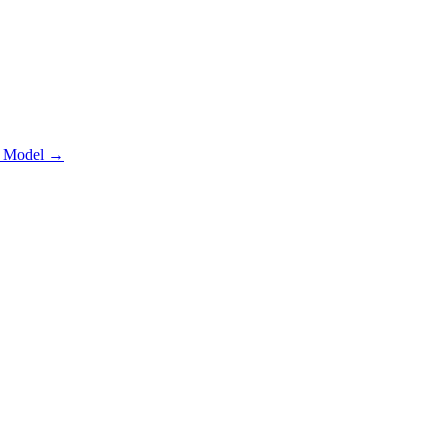
 Model
→