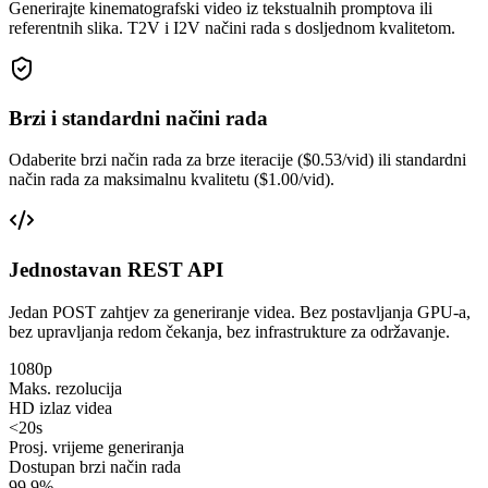
Generirajte kinematografski video iz tekstualnih promptova ili
referentnih slika. T2V i I2V načini rada s dosljednom kvalitetom.
Brzi i standardni načini rada
Odaberite brzi način rada za brze iteracije ($0.53/vid) ili standardni
način rada za maksimalnu kvalitetu ($1.00/vid).
Jednostavan REST API
Jedan POST zahtjev za generiranje videa. Bez postavljanja GPU-a,
bez upravljanja redom čekanja, bez infrastrukture za održavanje.
1080p
Maks. rezolucija
HD izlaz videa
<20s
Prosj. vrijeme generiranja
Dostupan brzi način rada
99.9%