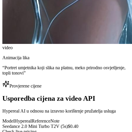
video
Animacija lika
“
Portret umjetnika koji slika na platnu, meko prirodno osvjetljenje,
topli tonovi
”
Provjerene cijene
Usporedba cijena za video API
Hypereal AI u odnosu na izravno korištenje pružatelja usluga
Model
Hypereal
Reference
Note
Seedance 2.0 Mini Turbo T2V (5s)
$0.40
Check live pricing