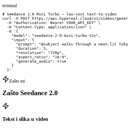
terminal
# Seedance 2.0 Mini Turbo — low-cost text-to-video

curl -X POST https://api.hypereal.cloud/v1/videos/gener
  -H "Authorization: Bearer YOUR_API_KEY" \

  -H "Content-Type: application/json" \

  -d '{

    "model": "seedance-2-0-mini-turbo-t2v",

    "input": {

      "prompt": "@subject walks through a neon-lit Toky
      "duration": 5,

      "resolution": "720p",

      "aspect_ratio": "16:9",

      "generate_audio": true

    }

  }'
Zašto mi
Zašto Seedance 2.0
Tekst i slika u video