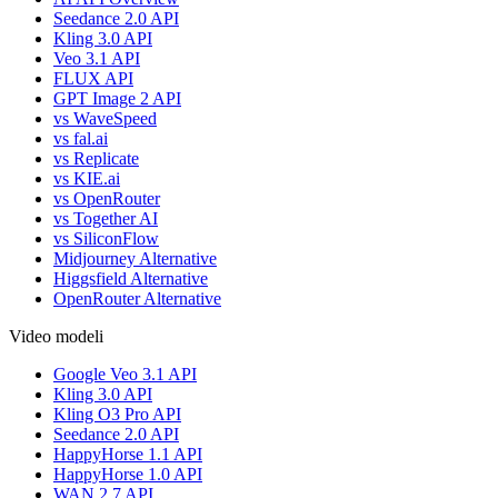
Seedance 2.0 API
Kling 3.0 API
Veo 3.1 API
FLUX API
GPT Image 2 API
vs WaveSpeed
vs fal.ai
vs Replicate
vs KIE.ai
vs OpenRouter
vs Together AI
vs SiliconFlow
Midjourney Alternative
Higgsfield Alternative
OpenRouter Alternative
Video modeli
Google Veo 3.1 API
Kling 3.0 API
Kling O3 Pro API
Seedance 2.0 API
HappyHorse 1.1 API
HappyHorse 1.0 API
WAN 2.7 API