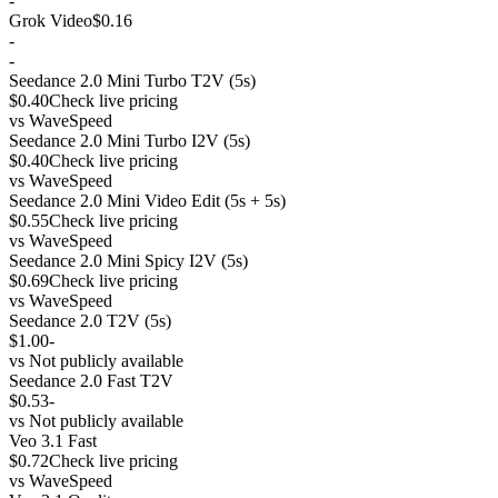
-
Grok Video
$0.16
-
-
Seedance 2.0 Mini Turbo T2V (5s)
$0.40
Check live pricing
vs
WaveSpeed
Seedance 2.0 Mini Turbo I2V (5s)
$0.40
Check live pricing
vs
WaveSpeed
Seedance 2.0 Mini Video Edit (5s + 5s)
$0.55
Check live pricing
vs
WaveSpeed
Seedance 2.0 Mini Spicy I2V (5s)
$0.69
Check live pricing
vs
WaveSpeed
Seedance 2.0 T2V (5s)
$1.00
-
vs
Not publicly available
Seedance 2.0 Fast T2V
$0.53
-
vs
Not publicly available
Veo 3.1 Fast
$0.72
Check live pricing
vs
WaveSpeed