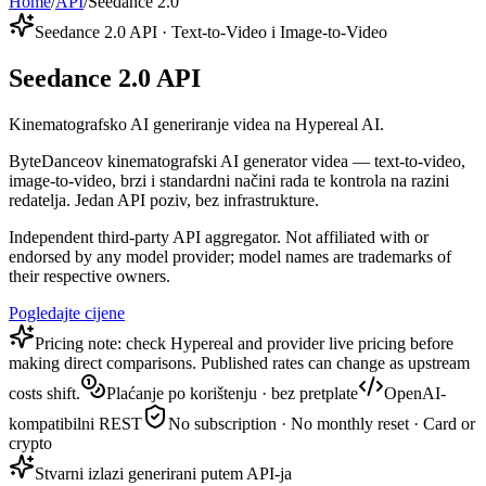
Home
/
API
/
Seedance 2.0
Seedance 2.0 API · Text-to-Video i Image-to-Video
Seedance 2.0 API
Kinematografsko AI generiranje videa na Hypereal AI.
ByteDanceov kinematografski AI generator videa — text-to-video,
image-to-video, brzi i standardni načini rada te kontrola na razini
redatelja. Jedan API poziv, bez infrastrukture.
Independent third-party API aggregator. Not affiliated with or
endorsed by any model provider; model names are trademarks of
their respective owners.
Pogledajte cijene
Pricing note: check Hypereal and provider live pricing before
making direct comparisons. Published rates can change as upstream
costs shift.
Plaćanje po korištenju · bez pretplate
OpenAI-
kompatibilni REST
No subscription · No monthly reset · Card or
crypto
Stvarni izlazi generirani putem API-ja