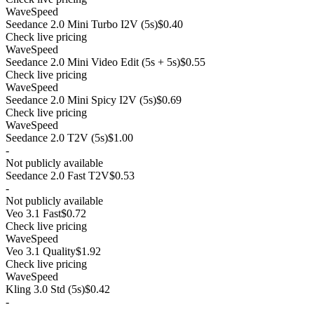
WaveSpeed
Seedance 2.0 Mini Turbo I2V (5s)
$0.40
Check live pricing
WaveSpeed
Seedance 2.0 Mini Video Edit (5s + 5s)
$0.55
Check live pricing
WaveSpeed
Seedance 2.0 Mini Spicy I2V (5s)
$0.69
Check live pricing
WaveSpeed
Seedance 2.0 T2V (5s)
$1.00
-
Not publicly available
Seedance 2.0 Fast T2V
$0.53
-
Not publicly available
Veo 3.1 Fast
$0.72
Check live pricing
WaveSpeed
Veo 3.1 Quality
$1.92
Check live pricing
WaveSpeed
Kling 3.0 Std (5s)
$0.42
-