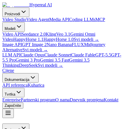
Hypereal AI
Proizvodi
Video Studio
Video Agent
Media API
Coding LLMs
MCP
Modeli
Video API
Seedance 2.0
Kling
Veo 3.1
Gemini Omni
Video
HappyHorse 1.1
HappyHorse 1.0
Svi modeli
→
Image API
GPT Image 2
Nano Banana
FLUX
Midjourney
Alternative
Svi modeli
→
LLM API
Claude Opus
Claude Sonnet
Claude Fable
GPT-5.5
GPT-
5.5 Pro
Gemini 3 Pro
Gemini 3.5 Fast
Gemini 3.5
Thinking
DeepSeek
Svi modeli
→
Cijene
Dokumentacija
API referenca
Kuharica
Tvrtka
Enterprise
Partnerski program
O nama
Dnevnik promjena
Kontakt
Započnite