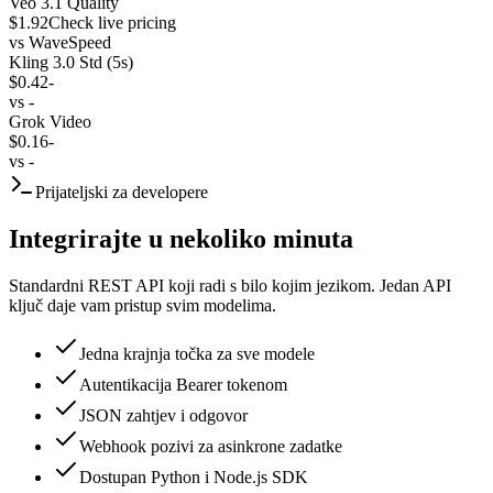
Veo 3.1 Quality
$1.92
Check live pricing
vs
WaveSpeed
Kling 3.0 Std (5s)
$0.42
-
vs
-
Grok Video
$0.16
-
vs
-
Prijateljski za developere
Integrirajte u nekoliko minuta
Standardni REST API koji radi s bilo kojim jezikom. Jedan API
ključ daje vam pristup svim modelima.
Jedna krajnja točka za sve modele
Autentikacija Bearer tokenom
JSON zahtjev i odgovor
Webhook pozivi za asinkrone zadatke
Dostupan Python i Node.js SDK