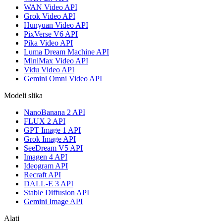
WAN Video API
Grok Video API
Hunyuan Video API
PixVerse V6 API
Pika Video API
Luma Dream Machine API
MiniMax Video API
Vidu Video API
Gemini Omni Video API
Modeli slika
NanoBanana 2 API
FLUX 2 API
GPT Image 1 API
Grok Image API
SeeDream V5 API
Imagen 4 API
Ideogram API
Recraft API
DALL-E 3 API
Stable Diffusion API
Gemini Image API
Alati