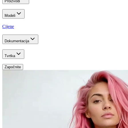
Proizvodi
Modeli
Cijene
Dokumentacija
Tvrtka
Započnite