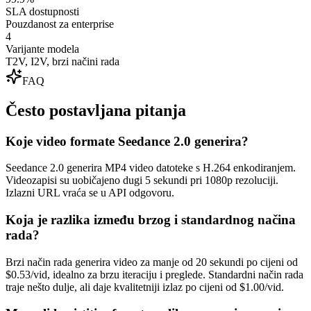
SLA dostupnosti
Pouzdanost za enterprise
4
Varijante modela
T2V, I2V, brzi načini rada
FAQ
Često postavljana pitanja
Koje video formate Seedance 2.0 generira?
Seedance 2.0 generira MP4 video datoteke s H.264 enkodiranjem.
Videozapisi su uobičajeno dugi 5 sekundi pri 1080p rezoluciji.
Izlazni URL vraća se u API odgovoru.
Koja je razlika između brzog i standardnog načina
rada?
Brzi način rada generira video za manje od 20 sekundi po cijeni od
$0.53/vid, idealno za brzu iteraciju i preglede. Standardni način rada
traje nešto dulje, ali daje kvalitetniji izlaz po cijeni od $1.00/vid.