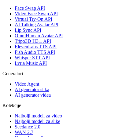
Face Swap API
Video Face Swap API
Virtual Try-On API
AI Talking Avatar API
Lip Sync API
OmniHuman Avatar API
Tripo3D H3.1 API
ElevenLabs TTS API
Fish Audio TTS API
Whisper STT API
Lyria Music API
Generatori
Video Agent
AI generator slika
AI generator videa
Kolekcije
Najbolji modeli za video
Najbolji modeli za slike
Seedance 2.0
WAN 2.7