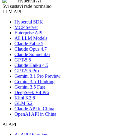
Hypereal AI
Svi sustavi rade normalno
LLM API
Hypereal SDK
MCP Server
Enterprise API
All LLM Models
Claude Fable 5
Claude Opus 4.7
Claude Sonnet 4.6
GPT-5.5
Claude Haiku 4.5
GPT-5.5 Pro
Gemini 3.1 Pro Preview
Gemini 3.5 Thinking
Gemini 3.5 Fast
DeepSeek V4 Pro
Kimi K2.6
GLM 5.2
Claude API in China
OpenAI API in China
AI API
AI API Overview