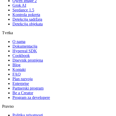
Qwen Image 2
Grok AI
Seedance 1.5
Kontrola pokreta
Detekcija sadržaja
Detekcija objekata
Tvrtka
O nama
Dokumentacija
Hypereal SDK
Cookbook
Dnevnik promjena
Blog
Kontakt
FAQ
Plan razvoja
Enterprise
Partnerski program
Be a Creator
Program za developere
Pravno
Politika privatnosti