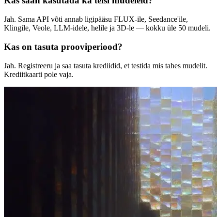
Kas saan kasutada ka teisi mudeleid?
Jah. Sama API võti annab ligipääsu FLUX-ile, Seedance'ile,
Klingile, Veole, LLM-idele, helile ja 3D-le — kokku üle 50 mudeli.
Kas on tasuta prooviperiood?
Jah. Registreeru ja saa tasuta krediidid, et testida mis tahes mudelit.
Krediitkaarti pole vaja.