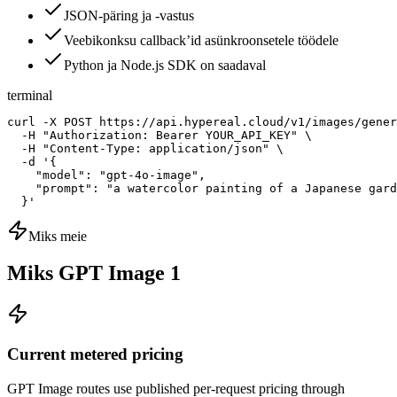
JSON-päring ja -vastus
Veebikonksu callback’id asünkroonsetele töödele
Python ja Node.js SDK on saadaval
terminal
curl -X POST https://api.hypereal.cloud/v1/images/gener
  -H "Authorization: Bearer YOUR_API_KEY" \

  -H "Content-Type: application/json" \

  -d '{

    "model": "gpt-4o-image",

    "prompt": "a watercolor painting of a Japanese gard
  }'
Miks meie
Miks GPT Image 1
Current metered pricing
GPT Image routes use published per-request pricing through