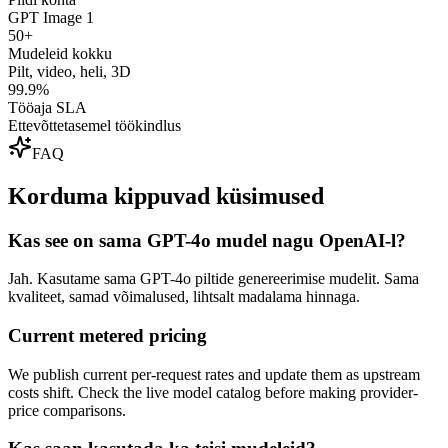
GPT Image 1
50+
Mudeleid kokku
Pilt, video, heli, 3D
99.9%
Tööaja SLA
Ettevõttetasemel töökindlus
FAQ
Korduma kippuvad küsimused
Kas see on sama GPT-4o mudel nagu OpenAI-l?
Jah. Kasutame sama GPT-4o piltide genereerimise mudelit. Sama
kvaliteet, samad võimalused, lihtsalt madalama hinnaga.
Current metered pricing
We publish current per-request rates and update them as upstream
costs shift. Check the live model catalog before making provider-
price comparisons.