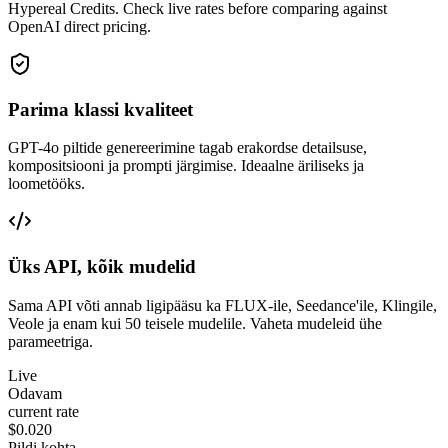
Hypereal Credits. Check live rates before comparing against
OpenAI direct pricing.
Parima klassi kvaliteet
GPT-4o piltide genereerimine tagab erakordse detailsuse,
kompositsiooni ja prompti järgimise. Ideaalne äriliseks ja
loometööks.
Üks API, kõik mudelid
Sama API võti annab ligipääsu ka FLUX-ile, Seedance'ile, Klingile,
Veole ja enam kui 50 teisele mudelile. Vaheta mudeleid ühe
parameetriga.
Live
Odavam
current rate
$0.020
Pildi kohta