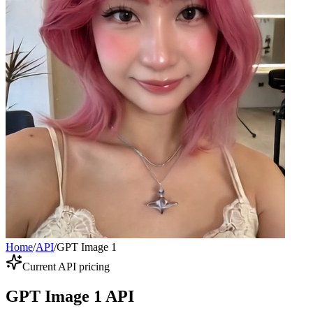
Home
/
API
/
GPT Image 1
Current API pricing
GPT Image 1 API