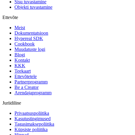
Sisu tuvastamine
Objekti tuvastamine
Ettevõte
Meist
Dokumentatsioon
Hypereal SDK
Cookbook
Muudatuste logi
Blogi
Kontakt
KKK
Teekaart
Ettevõtetele
Partnerprogramm
Be a Creator
Arendajaprogramm
Juriidiline
Privaatsuspoliitika
Kasutustingimused
Tagasimaksepoliitika
Küpsiste poliitika
Hinnad