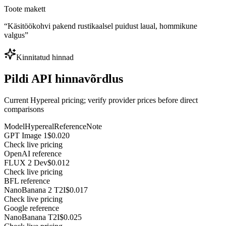
Toote makett
“
Käsitöökohvi pakend rustikaalsel puidust laual, hommikune
valgus
”
Kinnitatud hinnad
Pildi API hinnavõrdlus
Current Hypereal pricing; verify provider prices before direct
comparisons
Model
Hypereal
Reference
Note
GPT Image 1
$0.020
Check live pricing
OpenAI reference
FLUX 2 Dev
$0.012
Check live pricing
BFL reference
NanoBanana 2 T2I
$0.017
Check live pricing
Google reference
NanoBanana T2I
$0.025