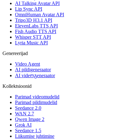
AI Talking Avatar API
Lip Sync API
OmniHuman Avatar API
Tripo3D H3.1 API
ElevenLabs TTS API
Fish Audio TTS API
Whisper STT API
Lyria Music API
Genereerijad
Video Agent
AI pildigeneraator
AI videოგeneraator
Kollektsioonid
Parimad videomudelid
Parimad pildimudelid
Seedance 2.0
WAN 2.7
Qwen Image 2
Grok AI
Seedance 1.5
Liikumise juhtimine