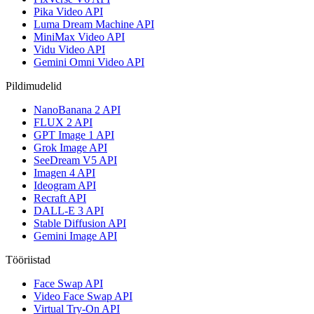
Pika Video API
Luma Dream Machine API
MiniMax Video API
Vidu Video API
Gemini Omni Video API
Pildimudelid
NanoBanana 2 API
FLUX 2 API
GPT Image 1 API
Grok Image API
SeeDream V5 API
Imagen 4 API
Ideogram API
Recraft API
DALL-E 3 API
Stable Diffusion API
Gemini Image API
Tööriistad
Face Swap API
Video Face Swap API
Virtual Try-On API