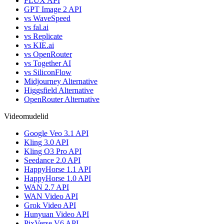
FLUX API
GPT Image 2 API
vs WaveSpeed
vs fal.ai
vs Replicate
vs KIE.ai
vs OpenRouter
vs Together AI
vs SiliconFlow
Midjourney Alternative
Higgsfield Alternative
OpenRouter Alternative
Videomudelid
Google Veo 3.1 API
Kling 3.0 API
Kling O3 Pro API
Seedance 2.0 API
HappyHorse 1.1 API
HappyHorse 1.0 API
WAN 2.7 API
WAN Video API
Grok Video API
Hunyuan Video API
PixVerse V6 API