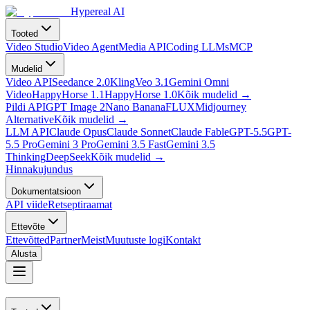
Hypereal AI
Tooted
Video Studio
Video Agent
Media API
Coding LLMs
MCP
Mudelid
Video API
Seedance 2.0
Kling
Veo 3.1
Gemini Omni
Video
HappyHorse 1.1
HappyHorse 1.0
Kõik mudelid
→
Pildi API
GPT Image 2
Nano Banana
FLUX
Midjourney
Alternative
Kõik mudelid
→
LLM API
Claude Opus
Claude Sonnet
Claude Fable
GPT-5.5
GPT-
5.5 Pro
Gemini 3 Pro
Gemini 3.5 Fast
Gemini 3.5
Thinking
DeepSeek
Kõik mudelid
→
Hinnakujundus
Dokumentatsioon
API viide
Retseptiraamat
Ettevõte
Ettevõtted
Partner
Meist
Muutuste logi
Kontakt
Alusta