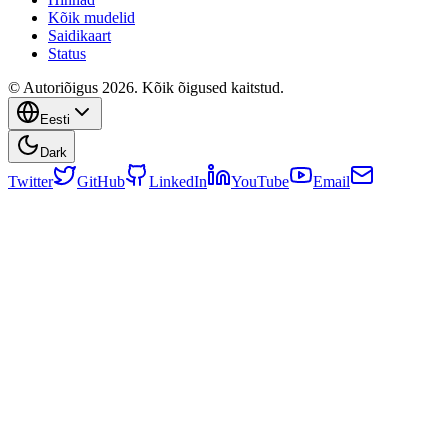
Kõik mudelid
Saidikaart
Status
© Autoriõigus 2026. Kõik õigused kaitstud.
Eesti
Dark
Twitter
GitHub
LinkedIn
YouTube
Email