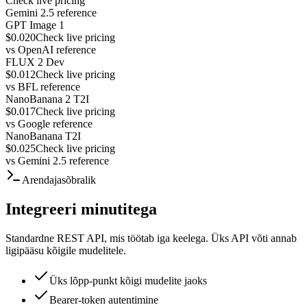
Check live pricing
Gemini 2.5 reference
GPT Image 1
$0.020
Check live pricing
vs
OpenAI reference
FLUX 2 Dev
$0.012
Check live pricing
vs
BFL reference
NanoBanana 2 T2I
$0.017
Check live pricing
vs
Google reference
NanoBanana T2I
$0.025
Check live pricing
vs
Gemini 2.5 reference
Arendajasõbralik
Integreeri minutitega
Standardne REST API, mis töötab iga keelega. Üks API võti annab
ligipääsu kõigile mudelitele.
Üks lõpp-punkt kõigi mudelite jaoks
Bearer-token autentimine