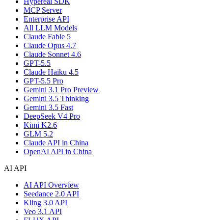
Hypereal SDK
MCP Server
Enterprise API
All LLM Models
Claude Fable 5
Claude Opus 4.7
Claude Sonnet 4.6
GPT-5.5
Claude Haiku 4.5
GPT-5.5 Pro
Gemini 3.1 Pro Preview
Gemini 3.5 Thinking
Gemini 3.5 Fast
DeepSeek V4 Pro
Kimi K2.6
GLM 5.2
Claude API in China
OpenAI API in China
AI API
AI API Overview
Seedance 2.0 API
Kling 3.0 API
Veo 3.1 API