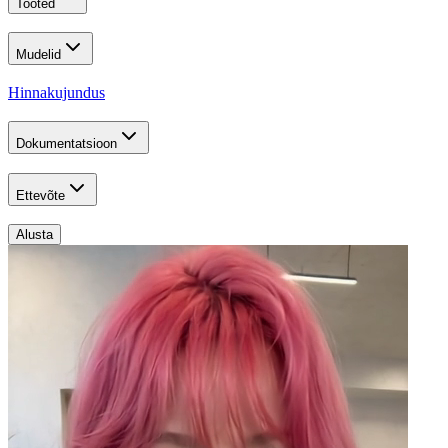
Tooted
Mudelid
Hinnakujundus
Dokumentatsioon
Ettevõte
Alusta