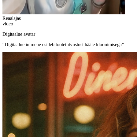
Reaalajas
video
Digitaalne avatar
“
Digitaalne inimene esitleb tootetutvustust hääle kloonimisega
”