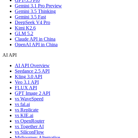
GPT-5.5 Pro
Gemini 3.1 Pro Preview
Gemini 3.5 Thinking
Gemini 3.5 Fast
DeepSeek V4 Pro
Kimi K2.6
GLM 5.2
Claude API in China
OpenAI API in China
AI API
AI API Overview
Seedance 2.5 API
Kling 3.0 API
Veo 3.1 API
FLUX API
GPT Image 2 API
vs WaveSpeed
vs fal.ai
vs Replicate
vs KIE.ai
vs OpenRouter
vs Together AI
vs SiliconFlow
Midjourney Alternative