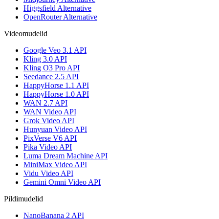
Higgsfield Alternative
OpenRouter Alternative
Videomudelid
Google Veo 3.1 API
Kling 3.0 API
Kling O3 Pro API
Seedance 2.5 API
HappyHorse 1.1 API
HappyHorse 1.0 API
WAN 2.7 API
WAN Video API
Grok Video API
Hunyuan Video API
PixVerse V6 API
Pika Video API
Luma Dream Machine API
MiniMax Video API
Vidu Video API
Gemini Omni Video API
Pildimudelid
NanoBanana 2 API