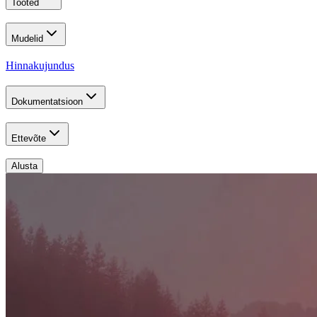
Tooted
Mudelid
Hinnakujundus
Dokumentatsioon
Ettevõte
Alusta