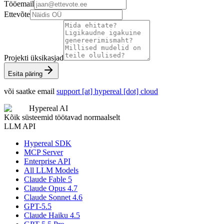
Tööemail
Ettevõte
Projekti üksikasjad
Esita päring
või saatke email
support [at] hypereal [dot] cloud
Hypereal AI
Kõik süsteemid töötavad normaalselt
LLM API
Hypereal SDK
MCP Server
Enterprise API
All LLM Models
Claude Fable 5
Claude Opus 4.7
Claude Sonnet 4.6
GPT-5.5
Claude Haiku 4.5