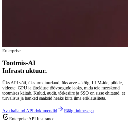
Enterprise
Tootmis-AI
Infrastruktuur.
Üks API võti, üks armatuurlaud, üks arve – kõigi LLM-ide, piltide,
videote, GPU ja järelduse töövoogude jaoks, mida teie meeskond
tootmises käitab. Kulud, audit, tõrkesiire ja SSO on sisse ehitatud, et
turvalisus ja hanked saaksid heaks kiita ilma eriklausliteta.
Ava hallatud API dokumendid
Räägi inimesega
Enterprise API Insurance