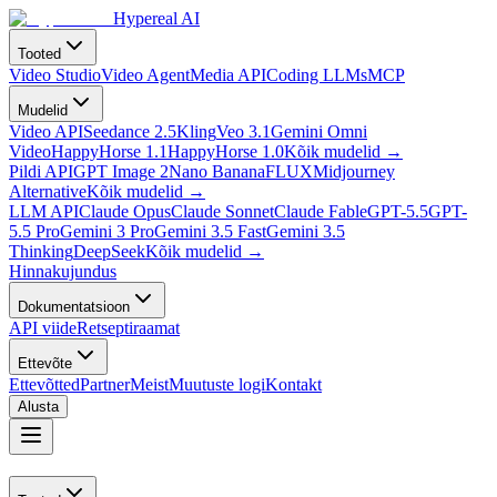
Hypereal AI
Tooted
Video Studio
Video Agent
Media API
Coding LLMs
MCP
Mudelid
Video API
Seedance 2.5
Kling
Veo 3.1
Gemini Omni
Video
HappyHorse 1.1
HappyHorse 1.0
Kõik mudelid
→
Pildi API
GPT Image 2
Nano Banana
FLUX
Midjourney
Alternative
Kõik mudelid
→
LLM API
Claude Opus
Claude Sonnet
Claude Fable
GPT-5.5
GPT-
5.5 Pro
Gemini 3 Pro
Gemini 3.5 Fast
Gemini 3.5
Thinking
DeepSeek
Kõik mudelid
→
Hinnakujundus
Dokumentatsioon
API viide
Retseptiraamat
Ettevõte
Ettevõtted
Partner
Meist
Muutuste logi
Kontakt
Alusta