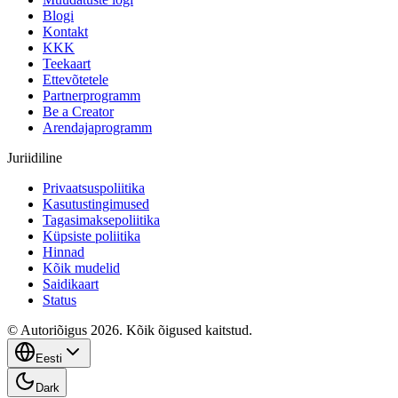
Blogi
Kontakt
KKK
Teekaart
Ettevõtetele
Partnerprogramm
Be a Creator
Arendajaprogramm
Juriidiline
Privaatsuspoliitika
Kasutustingimused
Tagasimaksepoliitika
Küpsiste poliitika
Hinnad
Kõik mudelid
Saidikaart
Status
© Autoriõigus 2026. Kõik õigused kaitstud.
Eesti
Dark