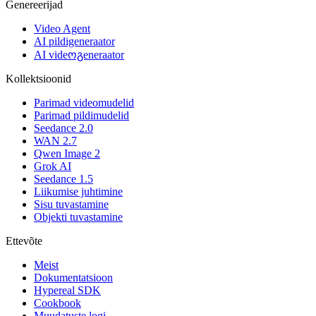
Genereerijad
Video Agent
AI pildigeneraator
AI videოგeneraator
Kollektsioonid
Parimad videomudelid
Parimad pildimudelid
Seedance 2.0
WAN 2.7
Qwen Image 2
Grok AI
Seedance 1.5
Liikumise juhtimine
Sisu tuvastamine
Objekti tuvastamine
Ettevõte
Meist
Dokumentatsioon
Hypereal SDK
Cookbook
Muudatuste logi