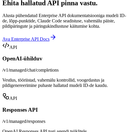
Ehita hallatud API pinna vastu.
Alusta pühendatud Enterprise API dokumentatsiooniga mudeli ID-
de, lõpp-punktide, Claude Code seadistuse, vahemälu päiste,
pildipäringute ja päringukindlustuse käitumise kohta.
Ava Enterprise API Docs
API
OpenAI-ühilduv
/v1/managed/chat/completions
Vestlus, tööriistad, vahemälu kontrollid, voogedastus ja
pildigenereerimine puhaste hallatud mudeli ID-de kaudu.
API
Responses API
/v1/managed/responses
OpenAI Responses API tugi agendi tsüklitele,