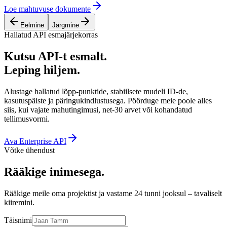
Loe mahtuvuse dokumente
Eelmine
Järgmine
Hallatud API esmajärjekorras
Kutsu API-t esmalt.
Leping hiljem.
Alustage hallatud lõpp-punktide, stabiilsete mudeli ID-de,
kasutuspäiste ja päringukindlustusega. Pöörduge meie poole alles
siis, kui vajate mahutingimusi, net-30 arvet või kohandatud
tellimusvormi.
Ava Enterprise API
Võtke ühendust
Rääkige inimesega.
Rääkige meile oma projektist ja vastame 24 tunni jooksul – tavaliselt
kiiremini.
Täisnimi