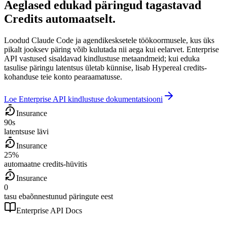
Aeglased edukad päringud tagastavad
Credits automaatselt.
Loodud Claude Code ja agendikesksetele töökoormusele, kus üks
pikalt jooksev päring võib kulutada nii aega kui eelarvet. Enterprise
API vastused sisaldavad kindlustuse metaandmeid; kui eduka
tasulise päringu latentsus ületab künnise, lisab Hypereal credits-
kohanduse teie konto pearaamatusse.
Loe Enterprise API kindlustuse dokumentatsiooni
Insurance
90s
latentsuse lävi
Insurance
25%
automaatne credits-hüvitis
Insurance
0
tasu ebaõnnestunud päringute eest
Enterprise API Docs