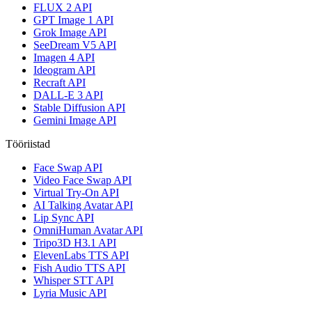
FLUX 2 API
GPT Image 1 API
Grok Image API
SeeDream V5 API
Imagen 4 API
Ideogram API
Recraft API
DALL-E 3 API
Stable Diffusion API
Gemini Image API
Tööriistad
Face Swap API
Video Face Swap API
Virtual Try-On API
AI Talking Avatar API
Lip Sync API
OmniHuman Avatar API
Tripo3D H3.1 API
ElevenLabs TTS API
Fish Audio TTS API
Whisper STT API
Lyria Music API