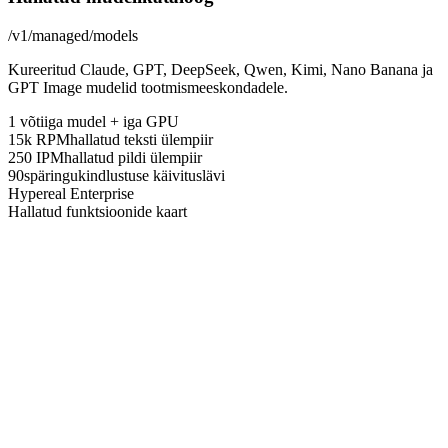
/v1/managed/models
Kureeritud Claude, GPT, DeepSeek, Qwen, Kimi, Nano Banana ja
GPT Image mudelid tootmismeeskondadele.
1 võti
iga mudel + iga GPU
15k RPM
hallatud teksti ülempiir
250 IPM
hallatud pildi ülempiir
90s
päringukindlustuse käivituslävi
Hypereal Enterprise
Hallatud funktsioonide kaart