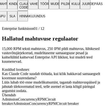
MAHTUVUS
KINDLUSTUS
CLAUDE
VAHEMÄLU
TÖÖRIISTAD
MUDELID
PILDID
KULUD
JUURDEPÄÄS
CODE
GPU
SLA
HINNAKUJUNDUS
Enterprise funktsioon
01
/
12
Hallatud mahtuvuse regulaator
15,000 RPM teksti mahtuvus, 250 IPM pildi mahtuvus, lühikesed
vastuvõtujärjekorrad, mudelitaseme samaaegsuse pesad ja
kaitselülitid kaitsevad Enterprise API liiklust, kui mudeli teed
kuumenevad.
Kuuldud looduses
Kas Claude Code suudab töötada, kui kõik hakkavad samaaegselt
koormust suurendama?
Lüüs lubab töö enne mudelikutsumist, tagastab mahtuvuspäised ja
jahutab ülekoormatud teed, selle asemel et lasta kõigil päringul
aegumist oodata.
Ühendub
Admission
Concurrency
RPM
Circuit
breaker
Admission
Concurrency
RPM
Circuit breaker