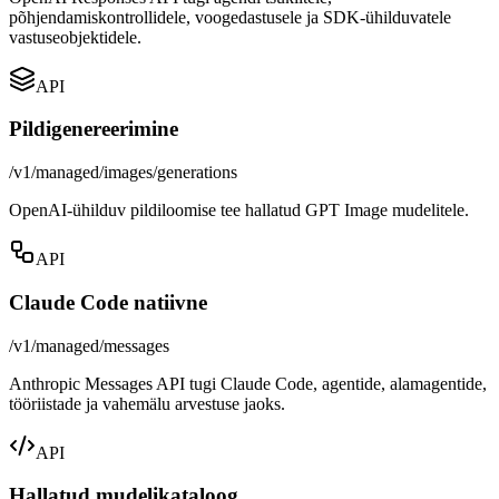
põhjendamiskontrollidele, voogedastusele ja SDK-ühilduvatele
vastuseobjektidele.
API
Pildigenereerimine
/v1/managed/images/generations
OpenAI-ühilduv pildiloomise tee hallatud GPT Image mudelitele.
API
Claude Code natiivne
/v1/managed/messages
Anthropic Messages API tugi Claude Code, agentide, alamagentide,
tööriistade ja vahemälu arvestuse jaoks.
API
Hallatud mudelikataloog