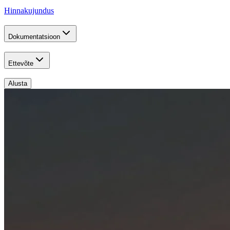
Hinnakujundus
Dokumentatsioon
Ettevõte
Alusta