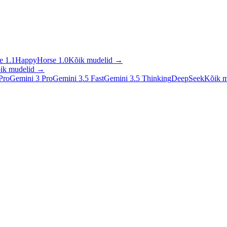
 1.1
HappyHorse 1.0
Kõik mudelid
→
ik mudelid
→
Pro
Gemini 3 Pro
Gemini 3.5 Fast
Gemini 3.5 Thinking
DeepSeek
Kõik m