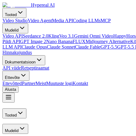
Hypereal AI
Tooted
Video Studio
Video Agent
Media API
Coding LLMs
MCP
Mudelid
Video API
Seedance 2.0
Kling
Veo 3.1
Gemini Omni Video
HappyHorse
Pildi API
GPT Image 2
Nano Banana
FLUX
Midjourney Alternative
Kõ
LLM API
Claude Opus
Claude Sonnet
Claude Fable
GPT-5.5
GPT-5.5 
Hinnakujundus
Dokumentatsioon
API viide
Retseptiraamat
Ettevõte
Ettevõtted
Partner
Meist
Muutuste logi
Kontakt
Alusta
Tooted
Mudelid