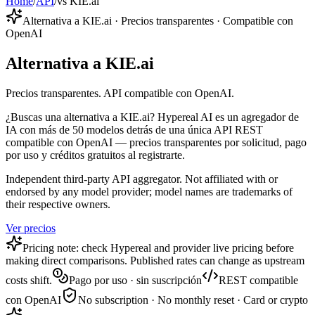
Home
/
API
/
vs KIE.ai
Alternativa a KIE.ai · Precios transparentes · Compatible con
OpenAI
Alternativa a KIE.ai
Precios transparentes. API compatible con OpenAI.
¿Buscas una alternativa a KIE.ai? Hypereal AI es un agregador de
IA con más de 50 modelos detrás de una única API REST
compatible con OpenAI — precios transparentes por solicitud, pago
por uso y créditos gratuitos al registrarte.
Independent third-party API aggregator. Not affiliated with or
endorsed by any model provider; model names are trademarks of
their respective owners.
Ver precios
Pricing note: check Hypereal and provider live pricing before
making direct comparisons. Published rates can change as upstream
costs shift.
Pago por uso · sin suscripción
REST compatible
con OpenAI
No subscription · No monthly reset · Card or crypto