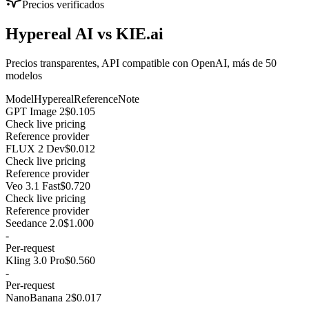
Precios verificados
Hypereal AI vs KIE.ai
Precios transparentes, API compatible con OpenAI, más de 50
modelos
Model
Hypereal
Reference
Note
GPT Image 2
$0.105
Check live pricing
Reference provider
FLUX 2 Dev
$0.012
Check live pricing
Reference provider
Veo 3.1 Fast
$0.720
Check live pricing
Reference provider
Seedance 2.0
$1.000
-
Per-request
Kling 3.0 Pro
$0.560
-
Per-request
NanoBanana 2
$0.017