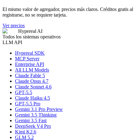
El mismo valor de agregador, precios más claros. Créditos gratis al
registrarse, no se requiere tarjeta.
Ver precios
Hypereal AI
Todos los sistemas operativos
LLM API
Hypereal SDK
MCP Server
Enterprise API
All LLM Models
Claude Fable 5
Claude Opus 4.7
Claude Sonnet 4.6
GPT-5.5
Claude Haiku 4.5
GPT-5.5 Pro
Gemini 3.1 Pro Preview
Gemini 3.5 Thinking
Gemini 3.5 Fast
DeepSeek V4 Pro
Kimi K2.6
GLM 5.2