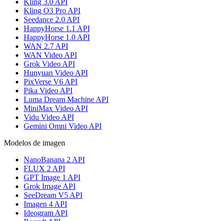
Kling 3.0 API
Kling O3 Pro API
Seedance 2.0 API
HappyHorse 1.1 API
HappyHorse 1.0 API
WAN 2.7 API
WAN Video API
Grok Video API
Hunyuan Video API
PixVerse V6 API
Pika Video API
Luma Dream Machine API
MiniMax Video API
Vidu Video API
Gemini Omni Video API
Modelos de imagen
NanoBanana 2 API
FLUX 2 API
GPT Image 1 API
Grok Image API
SeeDream V5 API
Imagen 4 API
Ideogram API