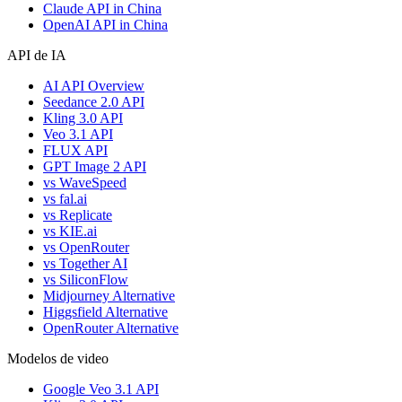
Claude API in China
OpenAI API in China
API de IA
AI API Overview
Seedance 2.0 API
Kling 3.0 API
Veo 3.1 API
FLUX API
GPT Image 2 API
vs WaveSpeed
vs fal.ai
vs Replicate
vs KIE.ai
vs OpenRouter
vs Together AI
vs SiliconFlow
Midjourney Alternative
Higgsfield Alternative
OpenRouter Alternative
Modelos de video
Google Veo 3.1 API