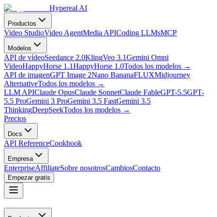
Hypereal AI
Productos
Video Studio
Video Agent
Media API
Coding LLMs
MCP
Modelos
API de vídeo
Seedance 2.0
Kling
Veo 3.1
Gemini Omni
Video
HappyHorse 1.1
HappyHorse 1.0
Todos los modelos
→
API de imagen
GPT Image 2
Nano Banana
FLUX
Midjourney
Alternative
Todos los modelos
→
LLM API
Claude Opus
Claude Sonnet
Claude Fable
GPT-5.5
GPT-
5.5 Pro
Gemini 3 Pro
Gemini 3.5 Fast
Gemini 3.5
Thinking
DeepSeek
Todos los modelos
→
Precios
Docs
API Reference
Cookbook
Empresa
Enterprise
Affiliate
Sobre nosotros
Cambios
Contacto
Empezar gratis