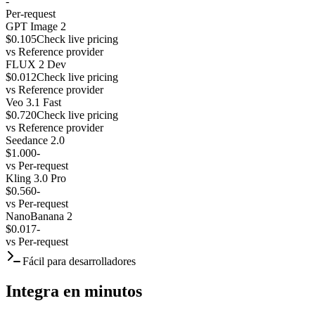
-
Per-request
GPT Image 2
$0.105
Check live pricing
vs
Reference provider
FLUX 2 Dev
$0.012
Check live pricing
vs
Reference provider
Veo 3.1 Fast
$0.720
Check live pricing
vs
Reference provider
Seedance 2.0
$1.000
-
vs
Per-request
Kling 3.0 Pro
$0.560
-
vs
Per-request
NanoBanana 2
$0.017
-
vs
Per-request
Fácil para desarrolladores
Integra en minutos