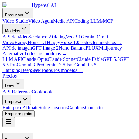
Hypereal AI
Productos
Video Studio
Video Agent
Media API
Coding LLMs
MCP
Modelos
API de vídeo
Seedance 2.0
Kling
Veo 3.1
Gemini Omni
Video
HappyHorse 1.1
HappyHorse 1.0
Todos los modelos
→
API de imagen
GPT Image 2
Nano Banana
FLUX
Midjourney
Alternative
Todos los modelos
→
LLM API
Claude Opus
Claude Sonnet
Claude Fable
GPT-5.5
GPT-
5.5 Pro
Gemini 3 Pro
Gemini 3.5 Fast
Gemini 3.5
Thinking
DeepSeek
Todos los modelos
→
Precios
Docs
API Reference
Cookbook
Empresa
Enterprise
Affiliate
Sobre nosotros
Cambios
Contacto
Empezar gratis