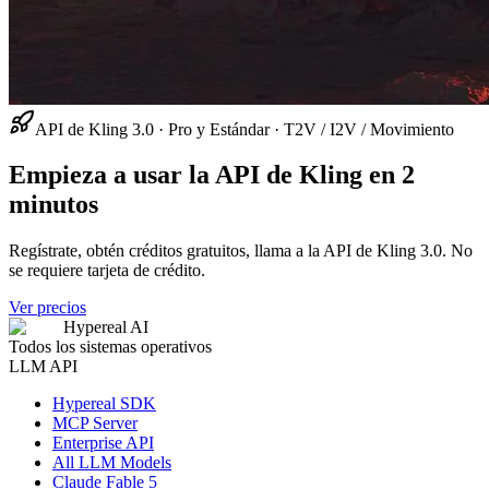
API de Kling 3.0 · Pro y Estándar · T2V / I2V / Movimiento
Empieza a usar la API de Kling en 2
minutos
Regístrate, obtén créditos gratuitos, llama a la API de Kling 3.0. No
se requiere tarjeta de crédito.
Ver precios
Hypereal AI
Todos los sistemas operativos
LLM API
Hypereal SDK
MCP Server
Enterprise API
All LLM Models
Claude Fable 5