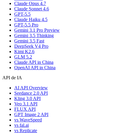
Claude Opus 4.7
Claude Sonnet 4.6
GPT-5.5
Claude Haiku 4.5
GPT-5.5 Pro
Gemini 3.1 Pro Preview
Gemini 3.5 Thinking
Gemini 3.5 Fast
DeepSeek V4 Pro
Kimi K2.6
GLM 5.2
Claude API in China
OpenAI API in China
API de IA
AI API Overview
Seedance 2.0 API
Kling 3.0 API
Veo 3.1 API
FLUX API
GPT Image 2 API
vs WaveSpeed
vs fal.ai
vs Replicate