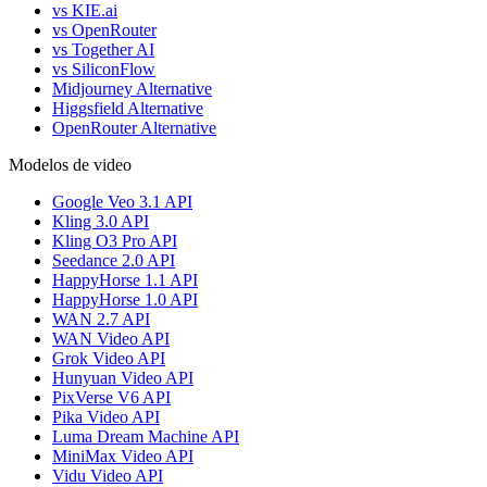
vs KIE.ai
vs OpenRouter
vs Together AI
vs SiliconFlow
Midjourney Alternative
Higgsfield Alternative
OpenRouter Alternative
Modelos de video
Google Veo 3.1 API
Kling 3.0 API
Kling O3 Pro API
Seedance 2.0 API
HappyHorse 1.1 API
HappyHorse 1.0 API
WAN 2.7 API
WAN Video API
Grok Video API
Hunyuan Video API
PixVerse V6 API
Pika Video API
Luma Dream Machine API
MiniMax Video API
Vidu Video API