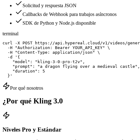
Solicitud y respuesta JSON
Callbacks de Webhook para trabajos asíncronos
SDK de Python y Node.js disponible
terminal
curl -X POST https://api.hypereal.cloud/v1/videos/gener
  -H "Authorization: Bearer YOUR_API_KEY" \

  -H "Content-Type: application/json" \

  -d '{

    "model": "kling-3-0-pro-t2v",

    "prompt": "a dragon flying over a medieval castle",

    "duration": 5

  }'
Por qué nosotros
¿Por qué Kling 3.0
Niveles Pro y Estándar