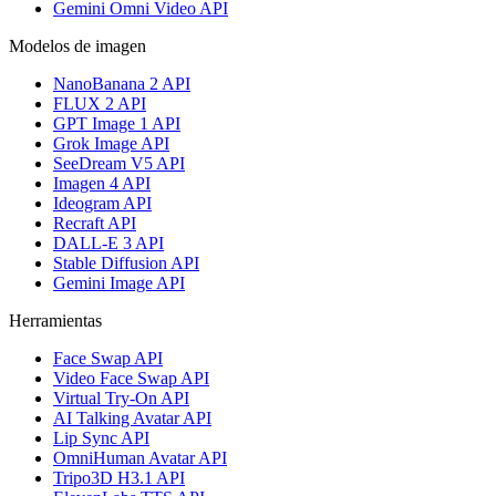
Gemini Omni Video API
Modelos de imagen
NanoBanana 2 API
FLUX 2 API
GPT Image 1 API
Grok Image API
SeeDream V5 API
Imagen 4 API
Ideogram API
Recraft API
DALL-E 3 API
Stable Diffusion API
Gemini Image API
Herramientas
Face Swap API
Video Face Swap API
Virtual Try-On API
AI Talking Avatar API
Lip Sync API
OmniHuman Avatar API
Tripo3D H3.1 API