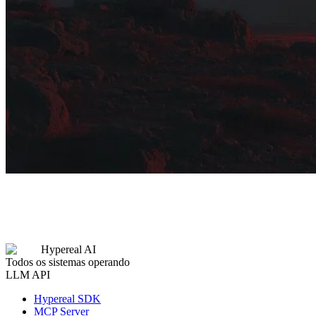
Hypereal AI
Todos os sistemas operando
LLM API
Hypereal SDK
MCP Server