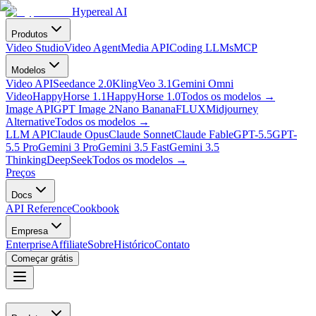
Hypereal AI
Produtos
Video Studio
Video Agent
Media API
Coding LLMs
MCP
Modelos
Video API
Seedance 2.0
Kling
Veo 3.1
Gemini Omni
Video
HappyHorse 1.1
HappyHorse 1.0
Todos os modelos
→
Image API
GPT Image 2
Nano Banana
FLUX
Midjourney
Alternative
Todos os modelos
→
LLM API
Claude Opus
Claude Sonnet
Claude Fable
GPT-5.5
GPT-
5.5 Pro
Gemini 3 Pro
Gemini 3.5 Fast
Gemini 3.5
Thinking
DeepSeek
Todos os modelos
→
Preços
Docs
API Reference
Cookbook
Empresa
Enterprise
Affiliate
Sobre
Histórico
Contato
Começar grátis