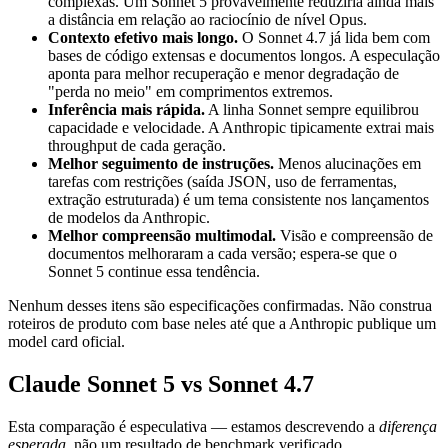
complexas. Um Sonnet 5 provavelmente reduziria ainda mais
a distância em relação ao raciocínio de nível Opus.
Contexto efetivo mais longo.
O Sonnet 4.7 já lida bem com
bases de código extensas e documentos longos. A especulação
aponta para melhor recuperação e menor degradação de
"perda no meio" em comprimentos extremos.
Inferência mais rápida.
A linha Sonnet sempre equilibrou
capacidade e velocidade. A Anthropic tipicamente extrai mais
throughput de cada geração.
Melhor seguimento de instruções.
Menos alucinações em
tarefas com restrições (saída JSON, uso de ferramentas,
extração estruturada) é um tema consistente nos lançamentos
de modelos da Anthropic.
Melhor compreensão multimodal.
Visão e compreensão de
documentos melhoraram a cada versão; espera-se que o
Sonnet 5 continue essa tendência.
Nenhum desses itens são especificações confirmadas. Não construa
roteiros de produto com base neles até que a Anthropic publique um
model card oficial.
Claude Sonnet 5 vs Sonnet 4.7
Esta comparação é especulativa — estamos descrevendo a
diferença
esperada
, não um resultado de benchmark verificado.