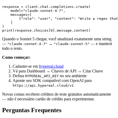
response = client.chat.completions.create(

    model="claude-sonnet-4-7",

    messages=[

        {"role": "user", "content": "Write a regex that
    ]

)

Quando o Sonnet 5 chegar, você atualizará exatamente uma string
—
→
— e manterá
"claude-sonnet-4-7"
"claude-sonnet-5"
todo o resto.
Como começar:
Cadastre-se em
hypereal.cloud
Vá para Dashboard → Chaves de API → Criar Chave
Defina
no seu ambiente
HYPEREAL_API_KEY
Aponte seu SDK compatível com OpenAI para
https://api.hypereal.cloud/v1
Novas contas recebem créditos de teste gratuitos automaticamente
— não é necessário cartão de crédito para experimentar.
Perguntas Frequentes