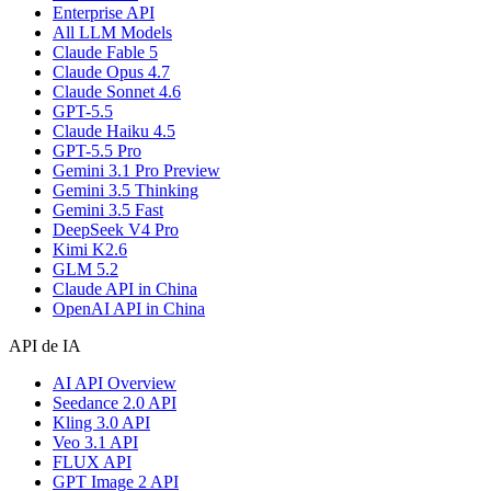
Enterprise API
All LLM Models
Claude Fable 5
Claude Opus 4.7
Claude Sonnet 4.6
GPT-5.5
Claude Haiku 4.5
GPT-5.5 Pro
Gemini 3.1 Pro Preview
Gemini 3.5 Thinking
Gemini 3.5 Fast
DeepSeek V4 Pro
Kimi K2.6
GLM 5.2
Claude API in China
OpenAI API in China
API de IA
AI API Overview
Seedance 2.0 API
Kling 3.0 API
Veo 3.1 API
FLUX API
GPT Image 2 API