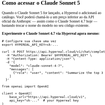
Como acessar o Claude Sonnet 5
Quando o Claude Sonnet 5 for lançado, a Hypereal o adicionará ao
catálogo. Você poderá chamá-lo a um preço inferior ao da API
oficial da Anthropic — assim como o Claude Sonnet 4.7 hoje —
bastando trocar o nome do modelo no seu código existente.
Experimente o Claude Sonnet 4.7 via Hypereal agora mesmo:
# Configure sua chave uma vez

export HYPEREAL_API_KEY=sk-...

curl -X POST https://api.hypereal.cloud/v1/chat/complet
  -H "Authorization: Bearer $HYPEREAL_API_KEY" \

  -H "Content-Type: application/json" \

  -d '{

    "model": "claude-sonnet-4-7",

    "messages": [

      {"role": "user", "content": "Summarize the top 3 
    ]

from openai import OpenAI

client = OpenAI(

    base_url="https://api.hypereal.cloud/v1",

    api_key="sk-..."  # your Hypereal key

)
