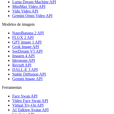
Luma Dream Machine API
MiniMax Video API
Vidu Video API
Gemini Omni Video API
Modelos de imagem
NanoBanana 2 API
FLUX 2 API
GPT Image 1 API
Grok Image API
SeeDream V5 API
Imagen 4 API
Ideogram API
Recraft API
DALL-E 3 API
Stable Diffusion API
Gemini Image API
Ferramentas
Face Swap API
Video Face Swap API
Virtual Try-On API
AI Talking Avatar API