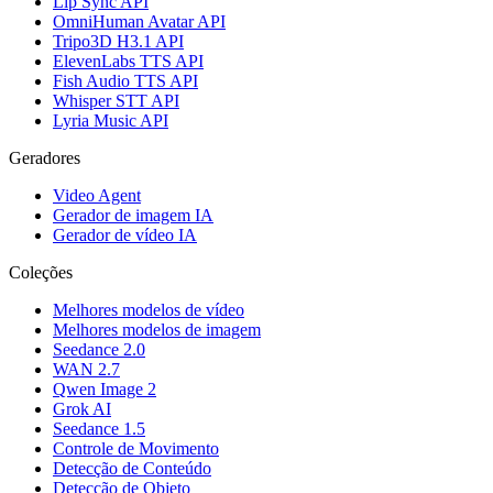
Lip Sync API
OmniHuman Avatar API
Tripo3D H3.1 API
ElevenLabs TTS API
Fish Audio TTS API
Whisper STT API
Lyria Music API
Geradores
Video Agent
Gerador de imagem IA
Gerador de vídeo IA
Coleções
Melhores modelos de vídeo
Melhores modelos de imagem
Seedance 2.0
WAN 2.7
Qwen Image 2
Grok AI
Seedance 1.5
Controle de Movimento
Detecção de Conteúdo
Detecção de Objeto