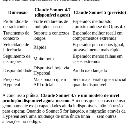
Claude Sonnet 4.7
Dimensão
Claude Sonnet 5 (previsto)
(disponível agora)
Profundidade
Forte em tarefas de
Esperado: melhorado,
de raciocínio
múltiplos passos
aproximando-se do Opus 4.x
Tratamento de
Suporte a contextos
Esperado: melhor recall em
contexto
longos
comprimentos extremos
Velocidade de
Esperado: pelo menos igual,
Rápida
inferência
provavelmente mais rápida
Seguimento de
Esperado: menos falhas em
Muito bom
instruções
casos extremos
Disponível hoje via
Disponibilidade
Ainda não lançado
Hypereal
Preço via
Mais barato que a
Será mais barato que a oficial
Hypereal
API oficial
quando disponível
A conclusão prática:
Claude Sonnet 4.7 é um modelo de nível
produção disponível agora mesmo.
A menos que seu caso de uso
genuinamente exija capacidades ainda indisponíveis, não há razão
para esperar. Quando o Sonnet 5 for lançado, a migração através da
Hypereal será uma mudança de uma única linha — sem outras
alterações no código.