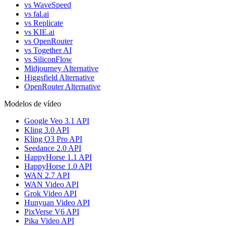
vs WaveSpeed
vs fal.ai
vs Replicate
vs KIE.ai
vs OpenRouter
vs Together AI
vs SiliconFlow
Midjourney Alternative
Higgsfield Alternative
OpenRouter Alternative
Modelos de vídeo
Google Veo 3.1 API
Kling 3.0 API
Kling O3 Pro API
Seedance 2.0 API
HappyHorse 1.1 API
HappyHorse 1.0 API
WAN 2.7 API
WAN Video API
Grok Video API
Hunyuan Video API
PixVerse V6 API
Pika Video API