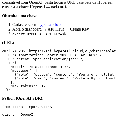
compatível com OpenAI, basta trocar a URL base pela da Hypereal
e usar sua chave Hypereal — nada mais muda.
Obtenha uma chave:
Cadastre-se em
hypereal.cloud
Abra o dashboard → API Keys → Create Key
export HYPEREAL_API_KEY=sk-...
cURL:
curl -X POST https://api.hypereal.cloud/v1/chat/complet
  -H "Authorization: Bearer $HYPEREAL_API_KEY" \

  -H "Content-Type: application/json" \

  -d '{

    "model": "claude-sonnet-4-7",

    "messages": [

      {"role": "system", "content": "You are a helpful 
      {"role": "user", "content": "Write a Python funct
    ],

    "max_tokens": 512

Python (OpenAI SDK):
from openai import OpenAI

client = OpenAI(
