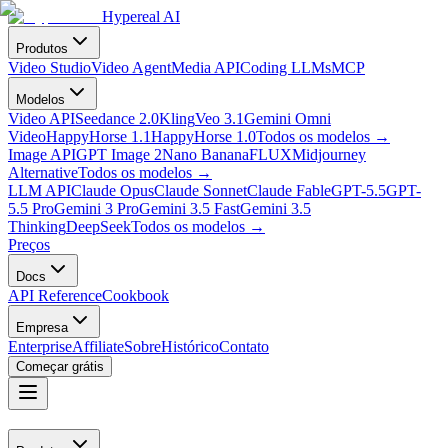
Hypereal AI
Produtos
Video Studio
Video Agent
Media API
Coding LLMs
MCP
Modelos
Video API
Seedance 2.0
Kling
Veo 3.1
Gemini Omni
Video
HappyHorse 1.1
HappyHorse 1.0
Todos os modelos
→
Image API
GPT Image 2
Nano Banana
FLUX
Midjourney
Alternative
Todos os modelos
→
LLM API
Claude Opus
Claude Sonnet
Claude Fable
GPT-5.5
GPT-
5.5 Pro
Gemini 3 Pro
Gemini 3.5 Fast
Gemini 3.5
Thinking
DeepSeek
Todos os modelos
→
Preços
Docs
API Reference
Cookbook
Empresa
Enterprise
Affiliate
Sobre
Histórico
Contato
Começar grátis