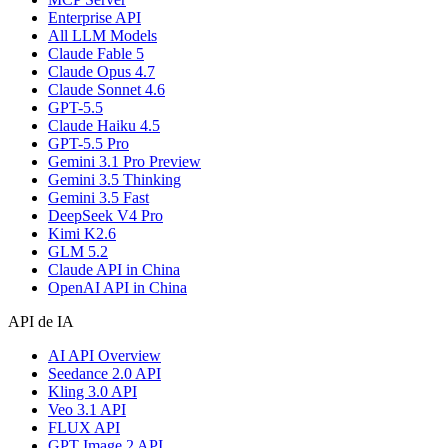
Enterprise API
All LLM Models
Claude Fable 5
Claude Opus 4.7
Claude Sonnet 4.6
GPT-5.5
Claude Haiku 4.5
GPT-5.5 Pro
Gemini 3.1 Pro Preview
Gemini 3.5 Thinking
Gemini 3.5 Fast
DeepSeek V4 Pro
Kimi K2.6
GLM 5.2
Claude API in China
OpenAI API in China
API de IA
AI API Overview
Seedance 2.0 API
Kling 3.0 API
Veo 3.1 API
FLUX API
GPT Image 2 API