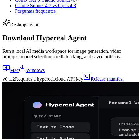
Claude Sonnet 4.7 vs Opus 4.8
Perguntas frequentes
Desktop agent
Download Hypereal Agent
Run a local AI media workspace for image generation, video
prompts, model selection, credit tracking, and saved artifacts.
Mac
Windows
v
0.1.2
Requires a hypereal.cloud API key
Release manifest