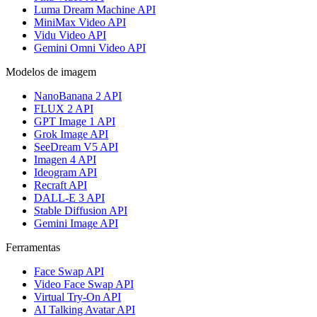
Luma Dream Machine API
MiniMax Video API
Vidu Video API
Gemini Omni Video API
Modelos de imagem
NanoBanana 2 API
FLUX 2 API
GPT Image 1 API
Grok Image API
SeeDream V5 API
Imagen 4 API
Ideogram API
Recraft API
DALL-E 3 API
Stable Diffusion API
Gemini Image API
Ferramentas
Face Swap API
Video Face Swap API
Virtual Try-On API
AI Talking Avatar API