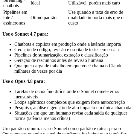
Streaming /
Ideal
Utilizável, porém mais caro
chatbots
Pipelines em
Use quando a taxa de erro de
lote /
Ótimo padrão
qualidade importa mais que o
assíncronos
custo
Use o Sonnet 4.7 para:
Chatbots e copilots em produção onde a latência importa
Geração de código, revisão e escrita de testes em escala
Pipelines de sumarização, extração e classificação
Geração de rascunhos antes de revisão humana
Qualquer carga de trabalho em que você chama o Claude
milhares de vezes por dia
Use o Opus 4.8 para:
Tarefas de raciocínio difícil onde o Sonnet comete erros
mensuráveis
Loops agênticos complexos que exigem forte autocorreção
Pesquisa, análise e geração de alto impacto em única chamada
Situações em que um humano revisa cada saída de qualquer
forma (latência menos crítica)
Um padrão comum: usar o Sonnet como padrão e rotear para o
Opus apenas quando o sinal de confiança for baixo ou a tarefa for