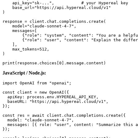
    api_key="sk-...",           # your Hypereal key

    base_url="https://api.hypereal.cloud/v1"

)

response = client.chat.completions.create(

    model="claude-sonnet-4-7",

    messages=[

        {"role": "system", "content": "You are a helpfu
        {"role": "user", "content": "Explain the differ
    ],

    max_tokens=512,

)

JavaScript / Node.js:
import OpenAI from "openai";

const client = new OpenAI({

  apiKey: process.env.HYPEREAL_API_KEY,

  baseURL: "https://api.hypereal.cloud/v1",

});

const res = await client.chat.completions.create({

  model: "claude-sonnet-4-7",

  messages: [{ role: "user", content: "Summarize this a
});
