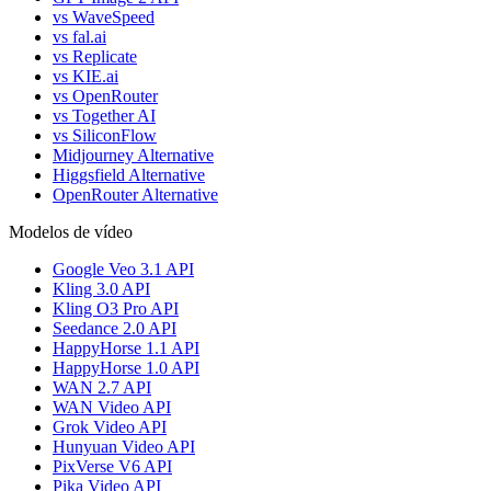
vs WaveSpeed
vs fal.ai
vs Replicate
vs KIE.ai
vs OpenRouter
vs Together AI
vs SiliconFlow
Midjourney Alternative
Higgsfield Alternative
OpenRouter Alternative
Modelos de vídeo
Google Veo 3.1 API
Kling 3.0 API
Kling O3 Pro API
Seedance 2.0 API
HappyHorse 1.1 API
HappyHorse 1.0 API
WAN 2.7 API
WAN Video API
Grok Video API
Hunyuan Video API
PixVerse V6 API
Pika Video API