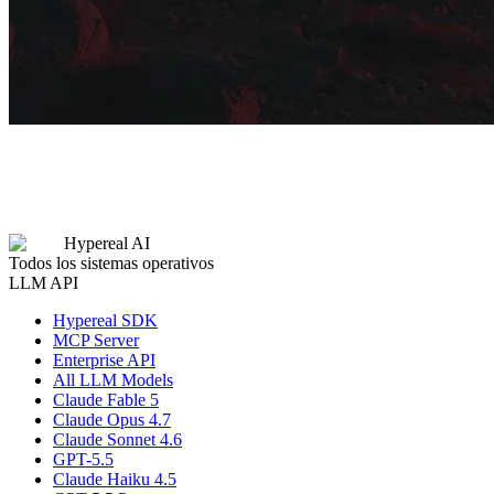
Hypereal AI
Todos los sistemas operativos
LLM API
Hypereal SDK
MCP Server
Enterprise API
All LLM Models
Claude Fable 5
Claude Opus 4.7
Claude Sonnet 4.6
GPT-5.5
Claude Haiku 4.5