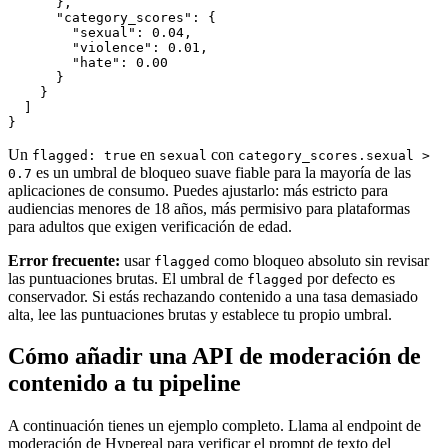
      },

      "category_scores": {

        "sexual": 0.04,

        "violence": 0.01,

        "hate": 0.00

      }

    }

  ]

Un
en
con
flagged: true
sexual
category_scores.sexual >
es un umbral de bloqueo suave fiable para la mayoría de las
0.7
aplicaciones de consumo. Puedes ajustarlo: más estricto para
audiencias menores de 18 años, más permisivo para plataformas
para adultos que exigen verificación de edad.
Error frecuente:
usar
como bloqueo absoluto sin revisar
flagged
las puntuaciones brutas. El umbral de
por defecto es
flagged
conservador. Si estás rechazando contenido a una tasa demasiado
alta, lee las puntuaciones brutas y establece tu propio umbral.
Cómo añadir una API de moderación de
contenido a tu pipeline
A continuación tienes un ejemplo completo. Llama al endpoint de
moderación de Hypereal para verificar el prompt de texto del