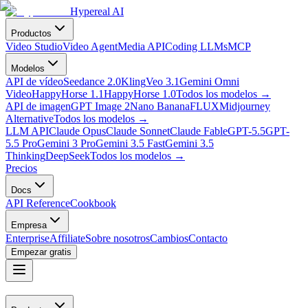
Hypereal AI
Productos
Video Studio
Video Agent
Media API
Coding LLMs
MCP
Modelos
API de vídeo
Seedance 2.0
Kling
Veo 3.1
Gemini Omni
Video
HappyHorse 1.1
HappyHorse 1.0
Todos los modelos
→
API de imagen
GPT Image 2
Nano Banana
FLUX
Midjourney
Alternative
Todos los modelos
→
LLM API
Claude Opus
Claude Sonnet
Claude Fable
GPT-5.5
GPT-
5.5 Pro
Gemini 3 Pro
Gemini 3.5 Fast
Gemini 3.5
Thinking
DeepSeek
Todos los modelos
→
Precios
Docs
API Reference
Cookbook
Empresa
Enterprise
Affiliate
Sobre nosotros
Cambios
Contacto
Empezar gratis