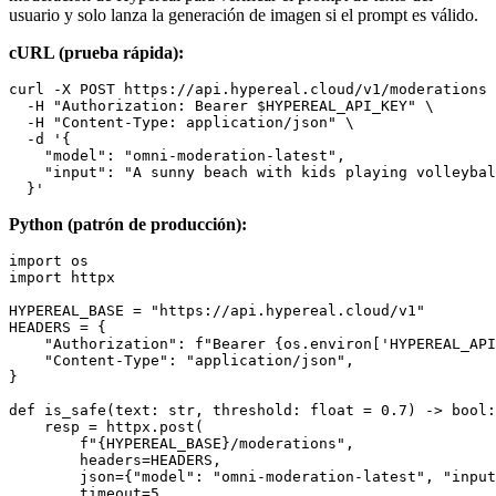
usuario y solo lanza la generación de imagen si el prompt es válido.
cURL (prueba rápida):
curl -X POST https://api.hypereal.cloud/v1/moderations 
  -H "Authorization: Bearer $HYPEREAL_API_KEY" \

  -H "Content-Type: application/json" \

  -d '{

    "model": "omni-moderation-latest",

    "input": "A sunny beach with kids playing volleybal
Python (patrón de producción):
import os

import httpx

HYPEREAL_BASE = "https://api.hypereal.cloud/v1"

HEADERS = {

    "Authorization": f"Bearer {os.environ['HYPEREAL_API
    "Content-Type": "application/json",

}

def is_safe(text: str, threshold: float = 0.7) -> bool:

    resp = httpx.post(

        f"{HYPEREAL_BASE}/moderations",

        headers=HEADERS,

        json={"model": "omni-moderation-latest", "input
        timeout=5,
