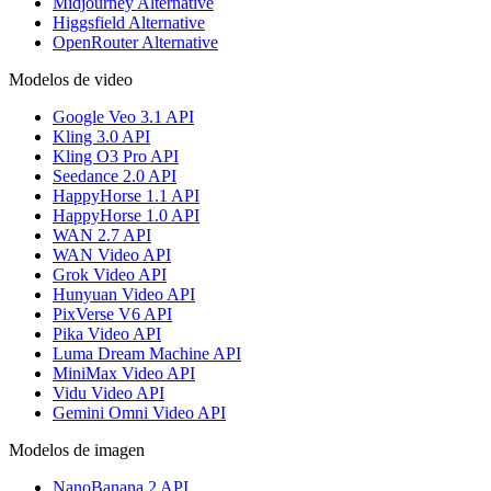
Midjourney Alternative
Higgsfield Alternative
OpenRouter Alternative
Modelos de video
Google Veo 3.1 API
Kling 3.0 API
Kling O3 Pro API
Seedance 2.0 API
HappyHorse 1.1 API
HappyHorse 1.0 API
WAN 2.7 API
WAN Video API
Grok Video API
Hunyuan Video API
PixVerse V6 API
Pika Video API
Luma Dream Machine API
MiniMax Video API
Vidu Video API
Gemini Omni Video API
Modelos de imagen
NanoBanana 2 API