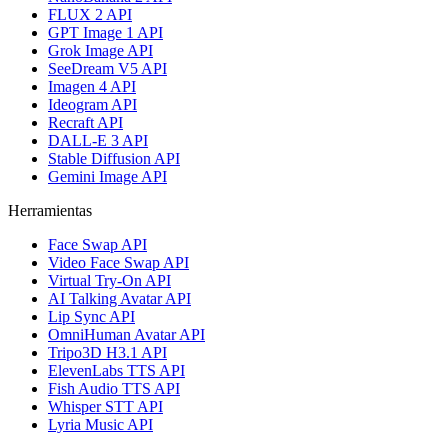
FLUX 2 API
GPT Image 1 API
Grok Image API
SeeDream V5 API
Imagen 4 API
Ideogram API
Recraft API
DALL-E 3 API
Stable Diffusion API
Gemini Image API
Herramientas
Face Swap API
Video Face Swap API
Virtual Try-On API
AI Talking Avatar API
Lip Sync API
OmniHuman Avatar API
Tripo3D H3.1 API
ElevenLabs TTS API
Fish Audio TTS API
Whisper STT API
Lyria Music API