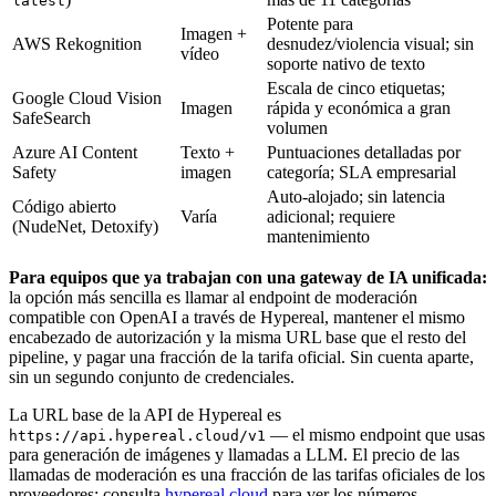
latest
Potente para
Imagen +
AWS Rekognition
desnudez/violencia visual; sin
vídeo
soporte nativo de texto
Escala de cinco etiquetas;
Google Cloud Vision
Imagen
rápida y económica a gran
SafeSearch
volumen
Azure AI Content
Texto +
Puntuaciones detalladas por
Safety
imagen
categoría; SLA empresarial
Auto-alojado; sin latencia
Código abierto
Varía
adicional; requiere
(NudeNet, Detoxify)
mantenimiento
Para equipos que ya trabajan con una gateway de IA unificada:
la opción más sencilla es llamar al endpoint de moderación
compatible con OpenAI a través de Hypereal, mantener el mismo
encabezado de autorización y la misma URL base que el resto del
pipeline, y pagar una fracción de la tarifa oficial. Sin cuenta aparte,
sin un segundo conjunto de credenciales.
La URL base de la API de Hypereal es
— el mismo endpoint que usas
https://api.hypereal.cloud/v1
para generación de imágenes y llamadas a LLM. El precio de las
llamadas de moderación es una fracción de las tarifas oficiales de los
proveedores; consulta
hypereal.cloud
para ver los números