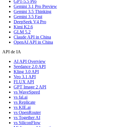
GPT-5.5 Pro
Gemini 3.1 Pro Preview
Gemini 3.5 Thinking
Gemini 3.5 Fast
DeepSeek V4 Pro
Kimi K2.6
GLM 5.2
Claude API in China
OpenAI API in China
API de IA
AI API Overview
Seedance 2.0 API
Kling 3.0 API
Veo 3.1 API
FLUX API
GPT Image 2 API
vs WaveSpeed
vs fal.ai
vs Replicate
vs KIE.ai
vs OpenRouter
vs Together AI
vs SiliconFlow