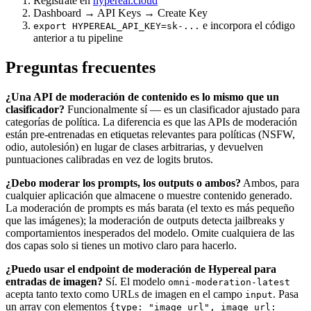
Regístrate en
hypereal.cloud
Dashboard → API Keys → Create Key
e incorpora el código
export HYPEREAL_API_KEY=sk-...
anterior a tu pipeline
Preguntas frecuentes
¿Una API de moderación de contenido es lo mismo que un
clasificador?
Funcionalmente sí — es un clasificador ajustado para
categorías de política. La diferencia es que las APIs de moderación
están pre-entrenadas en etiquetas relevantes para políticas (NSFW,
odio, autolesión) en lugar de clases arbitrarias, y devuelven
puntuaciones calibradas en vez de logits brutos.
¿Debo moderar los prompts, los outputs o ambos?
Ambos, para
cualquier aplicación que almacene o muestre contenido generado.
La moderación de prompts es más barata (el texto es más pequeño
que las imágenes); la moderación de outputs detecta jailbreaks y
comportamientos inesperados del modelo. Omite cualquiera de las
dos capas solo si tienes un motivo claro para hacerlo.
¿Puedo usar el endpoint de moderación de Hypereal para
entradas de imagen?
Sí. El modelo
omni-moderation-latest
acepta tanto texto como URLs de imagen en el campo
. Pasa
input
un array con elementos
{type: "image_url", image_url: