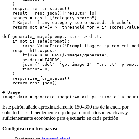
    )

    resp.raise_for_status()

    result = resp.json()["results"][0]

    scores = result["category_scores"]

    # Reject if any category score exceeds threshold

    return not any(v >= threshold for v in scores.value
def generate_image(prompt: str) -> dict:

    if not is_safe(prompt):

        raise ValueError("Prompt flagged by content mod
    resp = httpx.post(

        f"{HYPEREAL_BASE}/images/generate",

        headers=HEADERS,

        json={"model": "gpt-image-2", "prompt": prompt,
        timeout=60,

    )

    resp.raise_for_status()

    return resp.json()

# Usage

Este patrón añade aproximadamente 150–300 ms de latencia por
solicitud — suficientemente rápido para productos interactivos y
suficientemente económico para ejecutarlo en cada petición.
Configúralo en tres pasos: