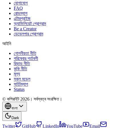
যোগাযোগ
FAQ
রোডম্যাপ
এন্টারপ্রাইজ
অ্যাফিলিয়েট প্রোগ্রাম
Be a Creator
ডেভেলপার প্রোগ্রাম
আইনি
গোপনীয়তা নীতি
পরিষেবার শর্তাবলী
রিফান্ড নীতি
কুকি নীতি
মূল্য
সকল মডেল
সাইটম্যাপ
Status
© কপিরাইট 2026। সর্বস্বত্ব সংরক্ষিত।
বাংলা
Dark
Twitter
GitHub
LinkedIn
YouTube
Email