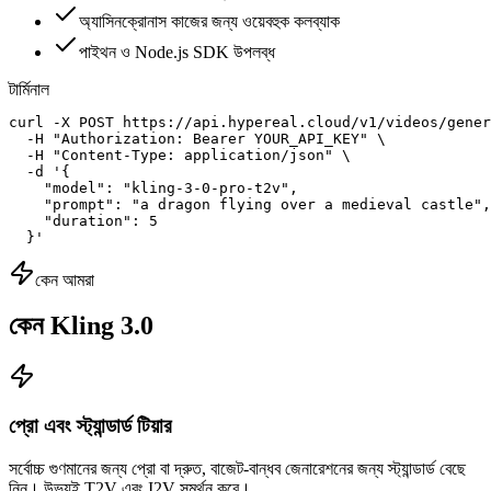
অ্যাসিনক্রোনাস কাজের জন্য ওয়েবহুক কলব্যাক
পাইথন ও Node.js SDK উপলব্ধ
টার্মিনাল
curl -X POST https://api.hypereal.cloud/v1/videos/gener
  -H "Authorization: Bearer YOUR_API_KEY" \

  -H "Content-Type: application/json" \

  -d '{

    "model": "kling-3-0-pro-t2v",

    "prompt": "a dragon flying over a medieval castle",

    "duration": 5

  }'
কেন আমরা
কেন Kling 3.0
প্রো এবং স্ট্যান্ডার্ড টিয়ার
সর্বোচ্চ গুণমানের জন্য প্রো বা দ্রুত, বাজেট-বান্ধব জেনারেশনের জন্য স্ট্যান্ডার্ড বেছে
নিন। উভয়ই T2V এবং I2V সমর্থন করে।