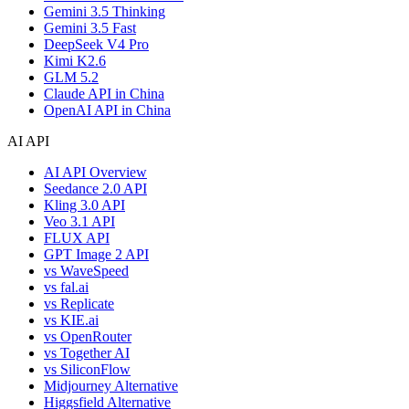
Gemini 3.5 Thinking
Gemini 3.5 Fast
DeepSeek V4 Pro
Kimi K2.6
GLM 5.2
Claude API in China
OpenAI API in China
AI API
AI API Overview
Seedance 2.0 API
Kling 3.0 API
Veo 3.1 API
FLUX API
GPT Image 2 API
vs WaveSpeed
vs fal.ai
vs Replicate
vs KIE.ai
vs OpenRouter
vs Together AI
vs SiliconFlow
Midjourney Alternative
Higgsfield Alternative