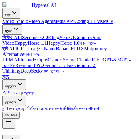
Hypereal AI
পণ্য
Video Studio
Video Agent
Media API
Coding LLMs
MCP
মডেল
ভিডিও API
Seedance 2.0
Kling
Veo 3.1
Gemini Omni
Video
HappyHorse 1.1
HappyHorse 1.0
সকল মডেল
→
ছবি API
GPT Image 2
Nano Banana
FLUX
Midjourney
Alternative
সকল মডেল
→
LLM API
Claude Opus
Claude Sonnet
Claude Fable
GPT-5.5
GPT-
5.5 Pro
Gemini 3 Pro
Gemini 3.5 Fast
Gemini 3.5
Thinking
DeepSeek
সকল মডেল
→
মূল্য
ডকুমেন্টস
API রেফারেন্স
কুকবুক
কোম্পানি
এন্টারপ্রাইজ
অ্যাফিলিয়েট
আমাদের সম্পর্কে
পরিবর্তন লগ
যোগাযোগ
শুরু করুন