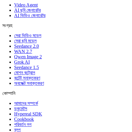
Video Agent
AI ছবি জেনারেটর
AI ভিডিও জেনারেটর
সংগ্রহ
সেরা ভিডিও মডেল
সেরা ছবি মডেল
Seedance 2.0
WAN 2.7
Qwen Image 2
Grok AI
Seedance 1.5
মোশন কন্ট্রোল
কন্টেন্ট সনাক্তকরণ
অবজেক্ট সনাক্তকরণ
কোম্পানি
আমাদের সম্পর্কে
ডকুমেন্টস
Hypereal SDK
Cookbook
পরিবর্তন লগ
ব্লগ