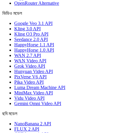
OpenRouter Alternative
ভিডিও মডেল
Google Veo 3.1 API
Kling 3.0 API
Kling O3 Pro API
Seedance 2.0 API
HappyHorse 1.1 API
HappyHorse 1.0 API
WAN 2.7 API
WAN Video API
Grok Video API
Hunyuan Video API
PixVerse V6 API
Pika Video API
Luma Dream Machine API
MiniMax Video API
Vidu Video API
Gemini Omni Video API
ছবি মডেল
NanoBanana 2 API
FLUX 2 API