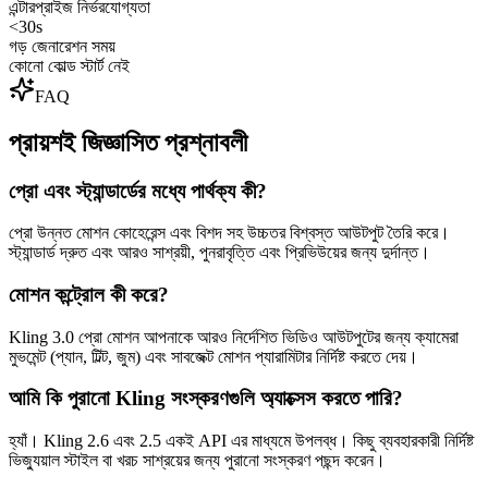
এন্টারপ্রাইজ নির্ভরযোগ্যতা
<30s
গড় জেনারেশন সময়
কোনো কোল্ড স্টার্ট নেই
FAQ
প্রায়শই জিজ্ঞাসিত প্রশ্নাবলী
প্রো এবং স্ট্যান্ডার্ডের মধ্যে পার্থক্য কী?
প্রো উন্নত মোশন কোহেরেন্স এবং বিশদ সহ উচ্চতর বিশ্বস্ত আউটপুট তৈরি করে।
স্ট্যান্ডার্ড দ্রুত এবং আরও সাশ্রয়ী, পুনরাবৃত্তি এবং প্রিভিউয়ের জন্য দুর্দান্ত।
মোশন কন্ট্রোল কী করে?
Kling 3.0 প্রো মোশন আপনাকে আরও নির্দেশিত ভিডিও আউটপুটের জন্য ক্যামেরা
মুভমেন্ট (প্যান, টিল্ট, জুম) এবং সাবজেক্ট মোশন প্যারামিটার নির্দিষ্ট করতে দেয়।
আমি কি পুরানো Kling সংস্করণগুলি অ্যাক্সেস করতে পারি?
হ্যাঁ। Kling 2.6 এবং 2.5 একই API এর মাধ্যমে উপলব্ধ। কিছু ব্যবহারকারী নির্দিষ্ট
ভিজ্যুয়াল স্টাইল বা খরচ সাশ্রয়ের জন্য পুরানো সংস্করণ পছন্দ করেন।