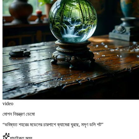
video
মোশন নিয়ন্ত্রণ ডেমো
“
ভবিষ্যত শহরের মডেলের চারপাশে ক্যামেরা ঘুরছে, মসৃণ ডলি শট
”
যাচাইকৃত মূল্য