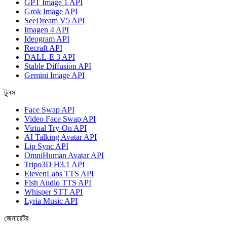
GPT Image 1 API
Grok Image API
SeeDream V5 API
Imagen 4 API
Ideogram API
Recraft API
DALL-E 3 API
Stable Diffusion API
Gemini Image API
টুলস
Face Swap API
Video Face Swap API
Virtual Try-On API
AI Talking Avatar API
Lip Sync API
OmniHuman Avatar API
Tripo3D H3.1 API
ElevenLabs TTS API
Fish Audio TTS API
Whisper STT API
Lyria Music API
জেনারেটর