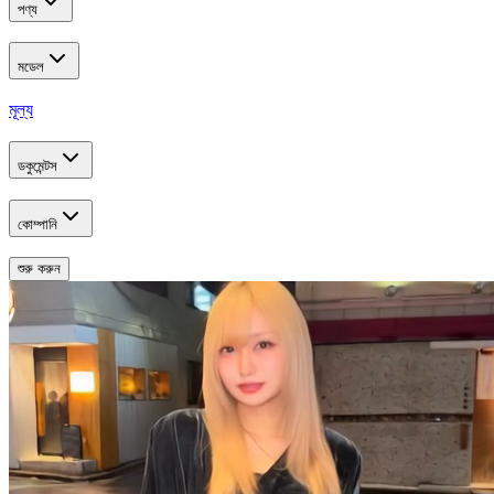
পণ্য
মডেল
মূল্য
ডকুমেন্টস
কোম্পানি
শুরু করুন