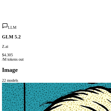
LLM
GLM 5.2
Z.ai
$4.305
/M tokens out
Image
22
models