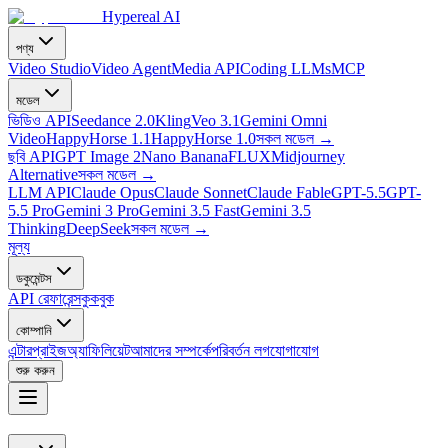
Hypereal AI
পণ্য
Video Studio
Video Agent
Media API
Coding LLMs
MCP
মডেল
ভিডিও API
Seedance 2.0
Kling
Veo 3.1
Gemini Omni
Video
HappyHorse 1.1
HappyHorse 1.0
সকল মডেল
→
ছবি API
GPT Image 2
Nano Banana
FLUX
Midjourney
Alternative
সকল মডেল
→
LLM API
Claude Opus
Claude Sonnet
Claude Fable
GPT-5.5
GPT-
5.5 Pro
Gemini 3 Pro
Gemini 3.5 Fast
Gemini 3.5
Thinking
DeepSeek
সকল মডেল
→
মূল্য
ডকুমেন্টস
API রেফারেন্স
কুকবুক
কোম্পানি
এন্টারপ্রাইজ
অ্যাফিলিয়েট
আমাদের সম্পর্কে
পরিবর্তন লগ
যোগাযোগ
শুরু করুন