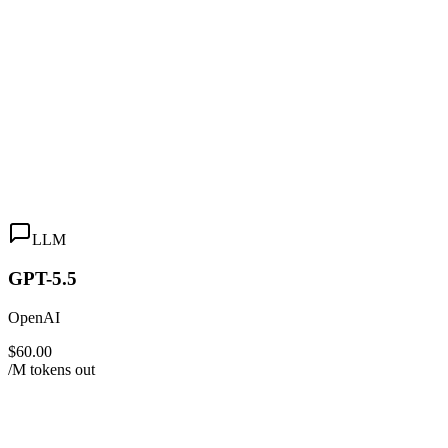
LLM
GPT-5.5
OpenAI
$60.00
/M tokens out