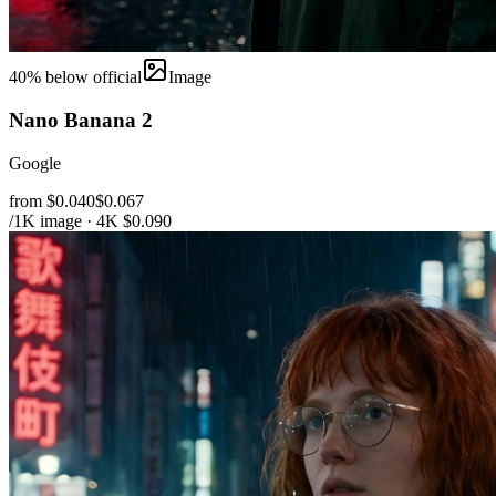
40
% below official
Image
Nano Banana 2
Google
from $0.040
$0.067
/1K image · 4K $0.090