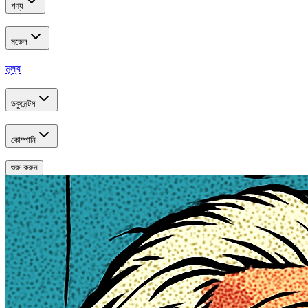
পণ্য
মডেল
মূল্য
ডকুমেন্টস
কোম্পানি
শুরু করুন