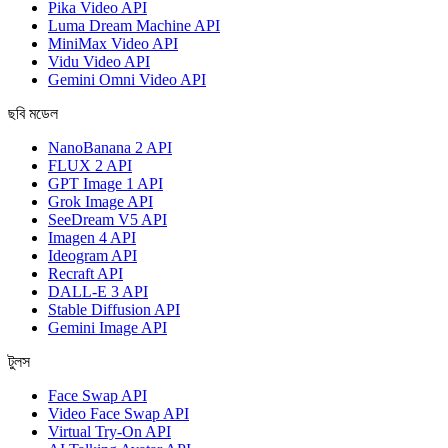
Pika Video API
Luma Dream Machine API
MiniMax Video API
Vidu Video API
Gemini Omni Video API
ছবি মডেল
NanoBanana 2 API
FLUX 2 API
GPT Image 1 API
Grok Image API
SeeDream V5 API
Imagen 4 API
Ideogram API
Recraft API
DALL-E 3 API
Stable Diffusion API
Gemini Image API
টুলস
Face Swap API
Video Face Swap API
Virtual Try-On API