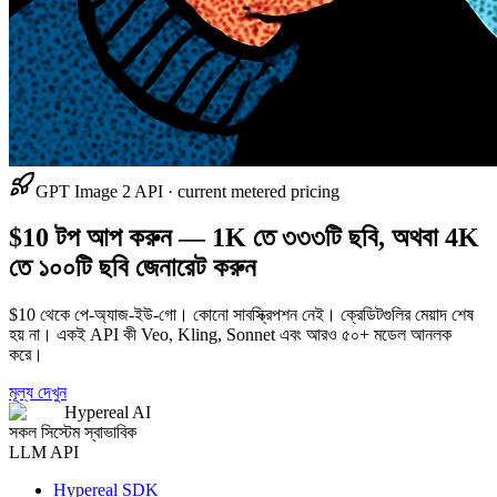
GPT Image 2 API · current metered pricing
$10 টপ আপ করুন — 1K তে ৩৩৩টি ছবি, অথবা 4K
তে ১০০টি ছবি জেনারেট করুন
$10 থেকে পে-অ্যাজ-ইউ-গো। কোনো সাবস্ক্রিপশন নেই। ক্রেডিটগুলির মেয়াদ শেষ
হয় না। একই API কী Veo, Kling, Sonnet এবং আরও ৫০+ মডেল আনলক
করে।
মূল্য দেখুন
Hypereal AI
সকল সিস্টেম স্বাভাবিক
LLM API
Hypereal SDK