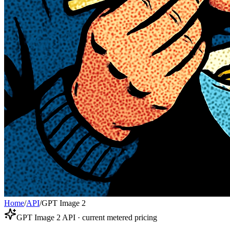
Home
/
API
/
GPT Image 2
GPT Image 2 API · current metered pricing