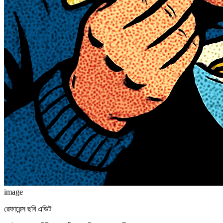
image
রেফারেন্স ছবি এডিট