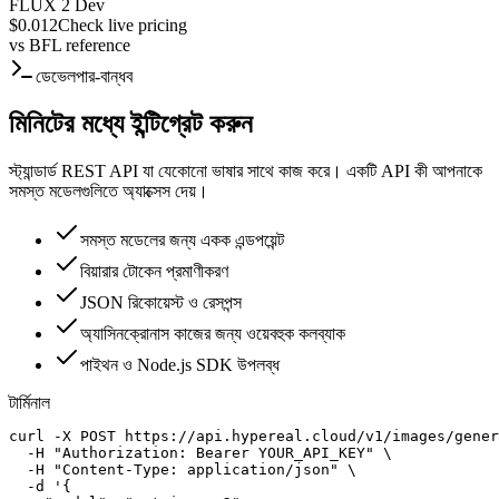
FLUX 2 Dev
$0.012
Check live pricing
vs
BFL reference
ডেভেলপার-বান্ধব
মিনিটের মধ্যে ইন্টিগ্রেট করুন
স্ট্যান্ডার্ড REST API যা যেকোনো ভাষার সাথে কাজ করে। একটি API কী আপনাকে
সমস্ত মডেলগুলিতে অ্যাক্সেস দেয়।
সমস্ত মডেলের জন্য একক এন্ডপয়েন্ট
বিয়ারার টোকেন প্রমাণীকরণ
JSON রিকোয়েস্ট ও রেসপন্স
অ্যাসিনক্রোনাস কাজের জন্য ওয়েবহুক কলব্যাক
পাইথন ও Node.js SDK উপলব্ধ
টার্মিনাল
curl -X POST https://api.hypereal.cloud/v1/images/gener
  -H "Authorization: Bearer YOUR_API_KEY" \

  -H "Content-Type: application/json" \

  -d '{
