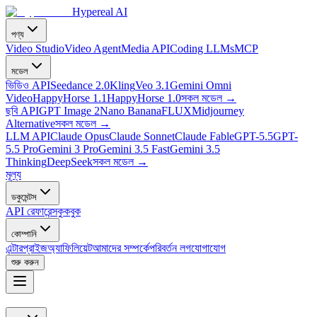
Hypereal AI
পণ্য
Video Studio
Video Agent
Media API
Coding LLMs
MCP
মডেল
ভিডিও API
Seedance 2.0
Kling
Veo 3.1
Gemini Omni
Video
HappyHorse 1.1
HappyHorse 1.0
সকল মডেল
→
ছবি API
GPT Image 2
Nano Banana
FLUX
Midjourney
Alternative
সকল মডেল
→
LLM API
Claude Opus
Claude Sonnet
Claude Fable
GPT-5.5
GPT-
5.5 Pro
Gemini 3 Pro
Gemini 3.5 Fast
Gemini 3.5
Thinking
DeepSeek
সকল মডেল
→
মূল্য
ডকুমেন্টস
API রেফারেন্স
কুকবুক
কোম্পানি
এন্টারপ্রাইজ
অ্যাফিলিয়েট
আমাদের সম্পর্কে
পরিবর্তন লগ
যোগাযোগ
শুরু করুন