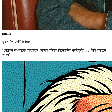
image
ফ্ল্যাগশিপ ফটোরিয়ালিজম
“
গোল্ডেন আওয়ারের আলোতে একজন মহিলার সিনেমাটিক প্রতিকৃতি, ৮৫ মিমি প্রাইমে
তোলা
”