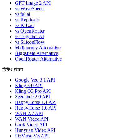
GPT Image 2 API
vs WaveSpeed
vs fal.ai
vs Replicate
vs KIE.ai
vs OpenRouter
vs Together AI
vs SiliconFlow
Midjourney Alternative
Higgsfield Alternative
OpenRouter Alternative
ভিডিও মডেল
Google Veo 3.1 API
Kling 3.0 API
Kling O3 Pro API
Seedance 2.0 API
HappyHorse 1.1 API
HappyHorse 1.0 API
WAN 2.7 API
WAN Video API
Grok Video API
Hunyuan Video API
PixVerse V6 API