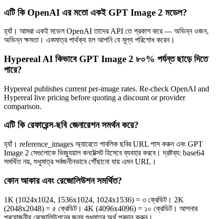
এটি কি OpenAI এর মতো একই GPT Image 2 মডেল?
হ্যাঁ। আমরা একই মডেল OpenAI তাদের API তে প্রকাশ করে — অভিন্ন ওজন,
অভিন্ন ক্ষমতা। একমাত্র পার্থক্য হল আপনি যে মূল্য পরিশোধ করেন।
Hypereal AI কিভাবে GPT Image 2 ৮০% পর্যন্ত ছাড়ে দিতে
পারে?
Hypereal publishes current per-image rates. Re-check OpenAI and
Hypereal live pricing before quoting a discount or provider
comparison.
এটি কি রেফারেন্স-ছবি জেনারেশন সমর্থন করে?
হ্যাঁ। reference_images অ্যারেতে পাবলিক ছবির URL পাস করুন এবং GPT
Image 2 সেগুলোকে ভিজ্যুয়াল কনটেক্সট হিসেবে ব্যবহার করবে। দ্রষ্টব্য: base64
সমর্থিত নয়, শুধুমাত্র সর্বজনীনভাবে পৌঁছানো যায় এমন URL।
কোন আকার এবং রেজোলিউশন সমর্থিত?
1K (1024x1024, 1536x1024, 1024x1536) = ৩ ক্রেডিট। 2K
(2048x2048) = ৫ ক্রেডিট। 4K (4096x4096) = ১০ ক্রেডিট। আপনার
প্রয়োজনীয় রেজোলিউশনের জন্য শুধুমাত্র অর্থ প্রদান করুন।