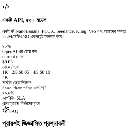
একটি API, ৫০+ মডেল
একই কী NanoBanana, FLUX, Seedance, Kling, Veo এবং আমাদের সমস্ত
LLM/অডিও/3D এন্ডপয়েন্ট আনলক করে।
৮০%
OpenAI এর চেয়ে কম
current rate
$0.03
থেকে / ছবি
1K · 2K $0.05 · 4K $0.10
4K
সর্বোচ্চ রেজোলিউশন
৪০০০ পিক্সেল পর্যন্ত আউটপুট
৯৯.৯%
আপটাইম SLA
এন্টারপ্রাইজ নির্ভরযোগ্যতা
FAQ
প্রায়শই জিজ্ঞাসিত প্রশ্নাবলী