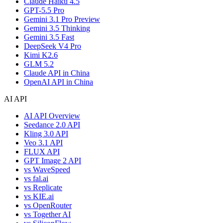
Claude Haiku 4.5
GPT-5.5 Pro
Gemini 3.1 Pro Preview
Gemini 3.5 Thinking
Gemini 3.5 Fast
DeepSeek V4 Pro
Kimi K2.6
GLM 5.2
Claude API in China
OpenAI API in China
AI API
AI API Overview
Seedance 2.0 API
Kling 3.0 API
Veo 3.1 API
FLUX API
GPT Image 2 API
vs WaveSpeed
vs fal.ai
vs Replicate
vs KIE.ai
vs OpenRouter
vs Together AI