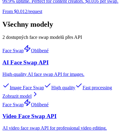
99.9% uptime. Perfect for content creators. $0.016 per swap.
From $
0.012
/request
Všechny modely
2 dostupných face swap modelů přes API
Face Swap
Oblíbené
AI Face Swap API
High-quality AI face swap API for images
.
Image Face Swap
High quality
Fast processing
Zobrazit model
Face Swap
Oblíbené
Video Face Swap API
AI video face swap API for professional video editing
.