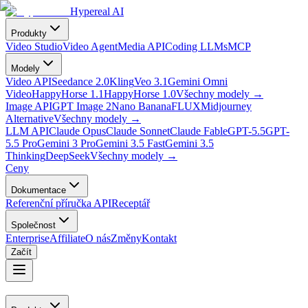
Hypereal AI
Produkty
Video Studio
Video Agent
Media API
Coding LLMs
MCP
Modely
Video API
Seedance 2.0
Kling
Veo 3.1
Gemini Omni
Video
HappyHorse 1.1
HappyHorse 1.0
Všechny modely
→
Image API
GPT Image 2
Nano Banana
FLUX
Midjourney
Alternative
Všechny modely
→
LLM API
Claude Opus
Claude Sonnet
Claude Fable
GPT-5.5
GPT-
5.5 Pro
Gemini 3 Pro
Gemini 3.5 Fast
Gemini 3.5
Thinking
DeepSeek
Všechny modely
→
Ceny
Dokumentace
Referenční příručka API
Receptář
Společnost
Enterprise
Affiliate
O nás
Změny
Kontakt
Začít