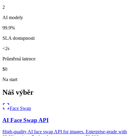
2
AI modely
99.9%
SLA dostupnosti
<2s
Průměrná latence
$0
Na start
Náš výběr
Face Swap
AI Face Swap API
High-quality AI face swap API for images. Enterprise-grade with