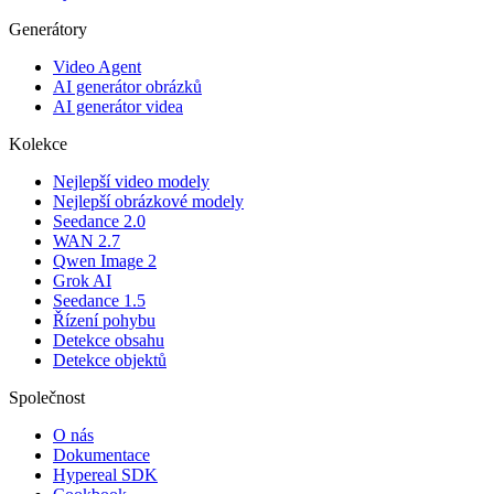
Generátory
Video Agent
AI generátor obrázků
AI generátor videa
Kolekce
Nejlepší video modely
Nejlepší obrázkové modely
Seedance 2.0
WAN 2.7
Qwen Image 2
Grok AI
Seedance 1.5
Řízení pohybu
Detekce obsahu
Detekce objektů
Společnost
O nás
Dokumentace
Hypereal SDK