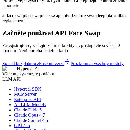
Porovnávejte výsledky různých modelů a přepínejte jedinou změnou
parametru.
ai face swap
faceswap
face swap api
video face swap
deepfake api
face
replacement
Začněte používat API Face Swap
Zaregistrujte se, získejte zdarma kredity a zpřístupněte si všech 2
modelů. Není potřeba platební karta.
Spustit bezplatnou zkušební verzi
Prozkoumat všechny modely
Hypereal AI
Všechny systémy v pořádku
LLM API
Hypereal SDK
MCP Server
Enterprise API
All LLM Models
Claude Fable 5
Claude Opus 4.7
Claude Sonnet 4.6
GPT-5.5