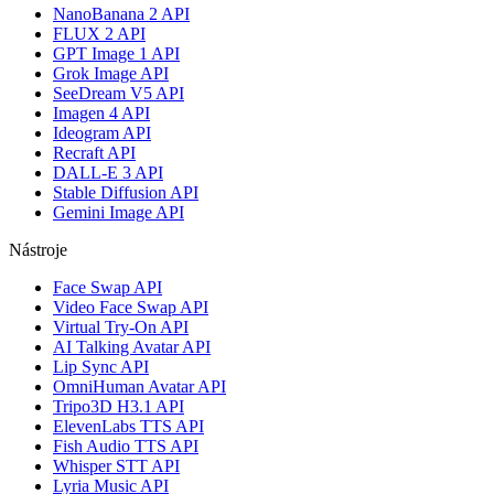
NanoBanana 2 API
FLUX 2 API
GPT Image 1 API
Grok Image API
SeeDream V5 API
Imagen 4 API
Ideogram API
Recraft API
DALL-E 3 API
Stable Diffusion API
Gemini Image API
Nástroje
Face Swap API
Video Face Swap API
Virtual Try-On API
AI Talking Avatar API
Lip Sync API
OmniHuman Avatar API
Tripo3D H3.1 API
ElevenLabs TTS API
Fish Audio TTS API
Whisper STT API
Lyria Music API