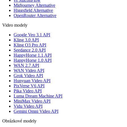
vs SiliconFlow
Midjourney Alternative
Higgsfield Alternative
OpenRouter Alternative
Video modely
Google Veo 3.1 API
Kling 3.0 API
Kling O3 Pro API
Seedance 2.0 API
HappyHorse 1.1 API
HappyHorse 1.0 API
WAN 2.7 API
WAN Video API
Grok Video API
Hunyuan Video API
PixVerse V6 API
Pika Video API
Luma Dream Machine API
MiniMax Video API
Vidu Video API
Gemini Omni Video API
Obrázkové modely