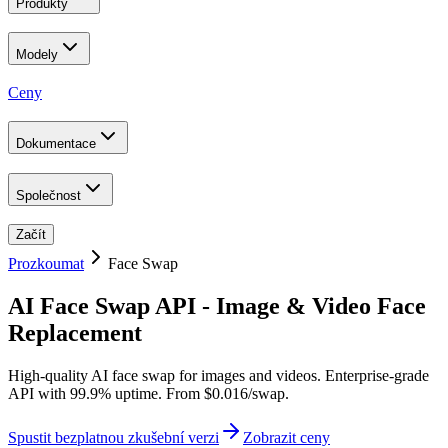
Produkty
Modely
Ceny
Dokumentace
Společnost
Začít
Prozkoumat
Face Swap
AI Face Swap API - Image & Video Face
Replacement
High-quality AI face swap for images and videos. Enterprise-grade
API with 99.9% uptime. From $0.016/swap.
Spustit bezplatnou zkušební verzi
Zobrazit ceny