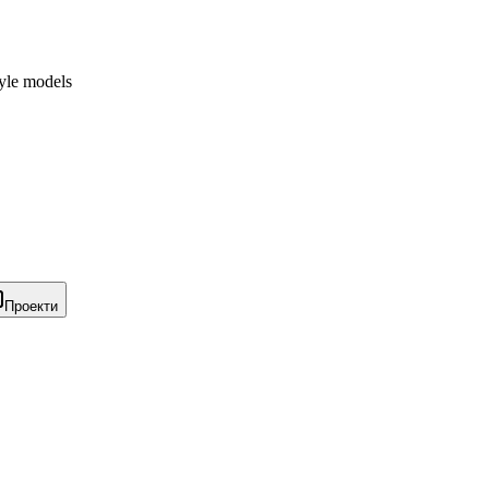
yle models
Проекти