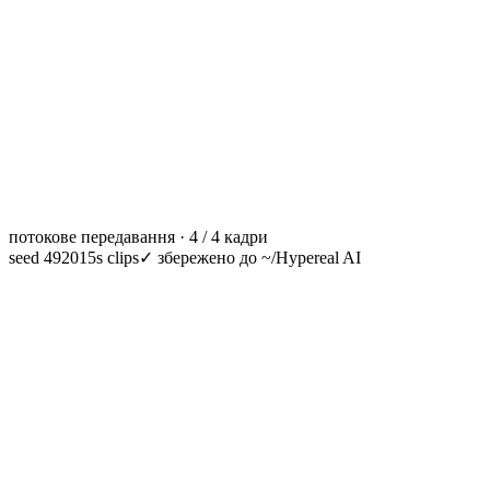
потокове передавання · 4 / 4 кадри
seed 49201
5s clips
✓
збережено до ~/Hypereal AI