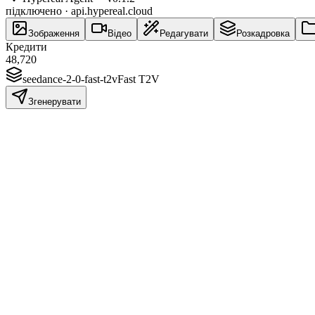
підключено · api.hypereal.cloud
Зображення
Відео
Редагувати
Розкадровка
Кредити
48,720
seedance-2-0-fast-t2v
Fast T2V
Згенерувати