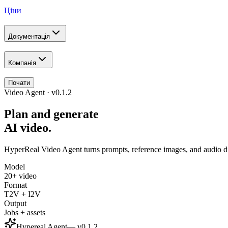
Ціни
Документація
Компанія
Почати
Video Agent · v0.1.2
Plan and generate
AI video.
HyperReal Video Agent turns prompts, reference images, and audio dire
Model
20+ video
Format
T2V + I2V
Output
Jobs + assets
Hypereal Agent
— v
0.1.2