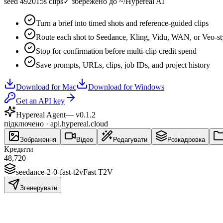
seed 49201
5s clips
✓
збережено до ~/Hypereal AI
Turn a brief into timed shots and reference-guided clips
Route each shot to Seedance, Kling, Vidu, WAN, or Veo-st
Stop for confirmation before multi-clip credit spend
Save prompts, URLs, clips, job IDs, and project history
Download for Mac
Download for Windows
Get an API key
Hypereal Agent
— v
0.1.2
підключено · api.hypereal.cloud
Зображення
Відео
Редагувати
Розкадровка
Кредити
48,720
seedance-2-0-fast-t2v
Fast T2V
Згенерувати