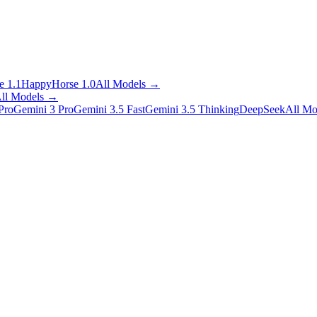
 1.1
HappyHorse 1.0
All Models
→
ll Models
→
Pro
Gemini 3 Pro
Gemini 3.5 Fast
Gemini 3.5 Thinking
DeepSeek
All Mo