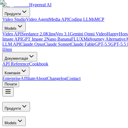
Hypereal AI
Продукти
Video Studio
Video Agent
Media API
Coding LLMs
MCP
Models
Video API
Seedance 2.0
Kling
Veo 3.1
Gemini Omni Video
HappyHorse
Image API
GPT Image 2
Nano Banana
FLUX
Midjourney Alternative
A
LLM API
Claude Opus
Claude Sonnet
Claude Fable
GPT-5.5
GPT-5.5 
Ціни
Документація
API Reference
Cookbook
Компанія
Enterprise
Affiliate
About
Changelog
Contact
Почати
Продукти
Models