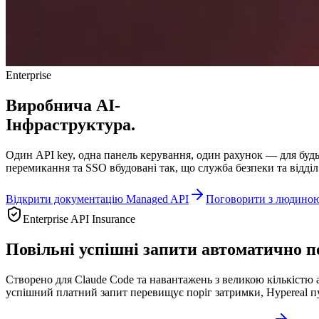
Enterprise
Виробнича AI-
Інфраструктура.
Один API key, одна панель керування, один рахунок — для будь-
перемикання та SSO вбудовані так, що служба безпеки та відділ
Відкрити документацію Managed API
Поговорити з людино
Enterprise API Insurance
Повільні успішні запити автоматично по
Створено для Claude Code та навантажень з великою кількістю аг
успішний платний запит перевищує поріг затримки, Hypereal пуб