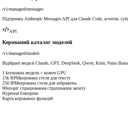
/v1/managed/messages
Підтримка Anthropic Messages API для Claude Code, агентів, суба
API
Керований каталог моделей
/v1/managed/models
Відібрані моделі Claude, GPT, DeepSeek, Qwen, Kimi, Nano Ban
1 key
кожна модель + кожен GPU
15k RPM
керована стеля для тексту
250 IPM
керована стеля для зображень
90s
поріг спрацювання страхування запиту
Hypereal Enterprise
Карта керованих функцій