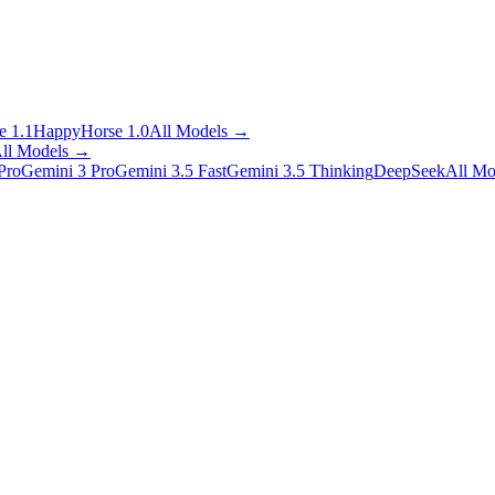
 1.1
HappyHorse 1.0
All Models
→
ll Models
→
Pro
Gemini 3 Pro
Gemini 3.5 Fast
Gemini 3.5 Thinking
DeepSeek
All Mo