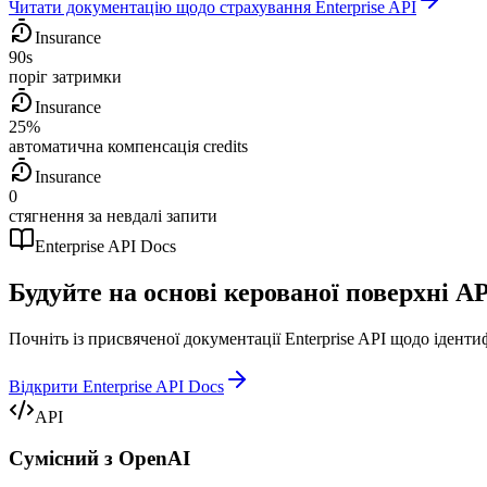
Читати документацію щодо страхування Enterprise API
Insurance
90s
поріг затримки
Insurance
25%
автоматична компенсація credits
Insurance
0
стягнення за невдалі запити
Enterprise API Docs
Будуйте на основі керованої поверхні AP
Почніть із присвяченої документації Enterprise API щодо іденти
Відкрити Enterprise API Docs
API
Сумісний з OpenAI