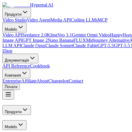
Hypereal AI
Продукти
Video Studio
Video Agent
Media API
Coding LLMs
MCP
Models
Video API
Seedance 2.0
Kling
Veo 3.1
Gemini Omni Video
HappyHorse
Image API
GPT Image 2
Nano Banana
FLUX
Midjourney Alternative
A
LLM API
Claude Opus
Claude Sonnet
Claude Fable
GPT-5.5
GPT-5.5 
Ціни
Документація
API Reference
Cookbook
Компанія
Enterprise
Affiliate
About
Changelog
Contact
Почати
Продукти
Models