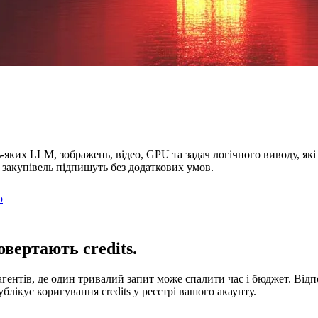
яких LLM, зображень, відео, GPU та задач логічного виводу, які
 закупівель підпишуть без додаткових умов.
ю
вертають credits.
ентів, де один тривалий запит може спалити час і бюджет. Відпов
лікує коригування credits у реєстрі вашого акаунту.