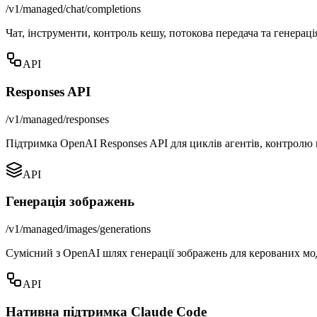
/v1/managed/chat/completions
Чат, інструменти, контроль кешу, потокова передача та генераці
API
Responses API
/v1/managed/responses
Підтримка OpenAI Responses API для циклів агентів, контролю мі
API
Генерація зображень
/v1/managed/images/generations
Сумісний з OpenAI шлях генерації зображень для керованих мо
API
Нативна підтримка Claude Code