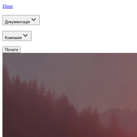
Ціни
Документація
Компанія
Почати